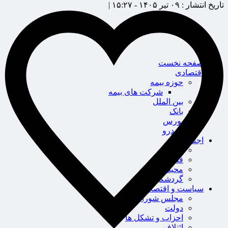
تاریخ انتشار :
۰۹ تیر ۱۴۰۵ - ۱۵:۲۷ |
صفحه نخست
اقتصادی
حوزه بیمه
شرکت های بیمه
بین الملل
بانک
بورس
خودرو
اجتماعی
سلامت
قضایی
محیط زیست
گردشگری
سیاست و اقتصاد
مجلس شورای اسلامی
دولت
احزاب و تشکل ها
ائتلاف