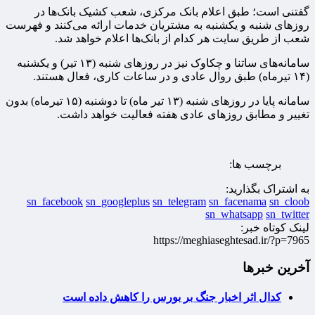
گفتنی است؛ طبق اعلام بانک مرکزی، شعب کشیک بانک‌ها در
روزهای شنبه و یکشنبه به مشتریان خدمات ارائه می‌کنند و فهرست
شعب از طریق سایت هر کدام از بانک‌ها اعلام خواهد شد.
سامانه‌های ساتنا و چکاوک نیز در روزهای شنبه (۱۳ تیر) و یکشنبه
(۱۴ تیرماه) طبق روال عادی و در ساعات کاری، فعال هستند.
سامانه پایا در روزهای شنبه (۱۳ تیر ماه) تا دوشنبه (۱۵ تیرماه) بدون
تغییر و مطابق روزهای عادی هفته فعالیت خواهد داشت.
برچسب ها:
به اشتراک بگذارید:
sn_facebook
sn_googleplus
sn_telegram
sn_facenama
sn_cloob
sn_whatsapp
sn_twitter
لینک کوتاه خبر:
https://meghiaseghtesad.ir/?p=7965
آخرین خبرها
کدال اثر اخبار جنگ بر بورس را کاهش داده است