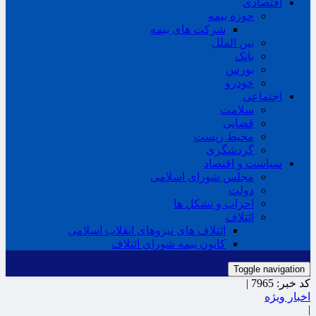
اقتصادی
حوزه بیمه
شرکت های بیمه
بین الملل
بانک
بورس
خودرو
اجتماعی
سلامت
قضایی
محیط زیست
گردشگری
سیاست و اقتصاد
مجلس شورای اسلامی
دولت
احزاب و تشکل ها
ائتلاف
ائتلاف های نیروهای انقلاب اسلامی
کانون بیمه شورای ائتلاف
Toggle navigation
کد خبر:
7965 |
اخبار ویژه
|