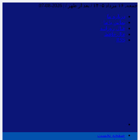
جمعه, ۱۶ مرداد ۱۴۰۵ / بعد از ظهر /
|
2026-08-07
درباره ما
تماس با ما
فـال روزانـه
فال حافظ
RSS
صفحه نخست