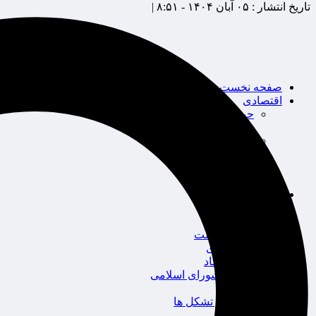
تاریخ انتشار :
۰۵ آبان ۱۴۰۴ - ۸:۵۱ |
صفحه نخست
اقتصادی
حوزه بیمه
شرکت های بیمه
بین الملل
بانک
بورس
خودرو
اجتماعی
سلامت
قضایی
محیط زیست
گردشگری
سیاست و اقتصاد
مجلس شورای اسلامی
دولت
احزاب و تشکل ها
ائتلاف