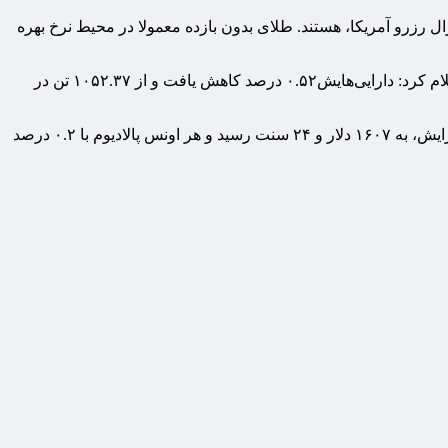
ال رزرو آمریکا، هستند. طلای بدون بازده معمولا در محیط نرخ بهره
طبق گزارش رویترز، «اس‌پی‌دی‌آر گلد تراست» که بزرگترین صندوق سرمایه‌گذاری قابل معامله در بورس با پشتوانه طلا در جهان است، اعلام کرد: دارایی‌هایش۰.۵۲ درصد کاهش یافت و از ۱۰۵۲.۳۷ تن در
در بازار سایر فلزات ارزشمند، بهای هر اونس نقره با ۰.۳ درصد کاهش، ۴۸ دلار و ۴۲ سنت معامله شد. بهای هر اونس پلاتین با ۰.۱ درصد افزایش، به ۱۶۰۷ دلار و ۲۴ سنت رسید و هر اونس پالادیوم با ۰.۲ درصد