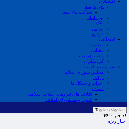
اقتصادی
حوزه بیمه
شرکت های بیمه
بین الملل
بانک
بورس
خودرو
اجتماعی
سلامت
قضایی
محیط زیست
گردشگری
سیاست و اقتصاد
مجلس شورای اسلامی
دولت
احزاب و تشکل ها
ائتلاف
ائتلاف های نیروهای انقلاب اسلامی
کانون بیمه شورای ائتلاف
Toggle navigation
کد خبر:
6999 |
اخبار ویژه
|