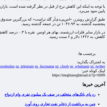
با توجه به اینکه این کاهش نرخ از قبل در نظر گرفته شده است، بازار
پایین سود می‌برد.
پنجشنبه گذشته، به ۱۰۴۶.۹۳ تن در جمعه گذشته رسید.
کاهش، به ۱۴۲۶ دلار و ۶ سنت رسید.
برچسب ها:
به اشتراک بگذارید:
oogleplus
sn_telegram
sn_facenama
sn_cloob
sn_whatsapp
sn_twitter
لینک کوتاه خبر:
https://meghiaseghtesad.ir/?p=6999
آخرین خبرها
رد پای بانک‌های متخلف در صف یک میلیون نفری وام ازدواج
چین به برداشت از ذخایر نفت تجاری روی آورد