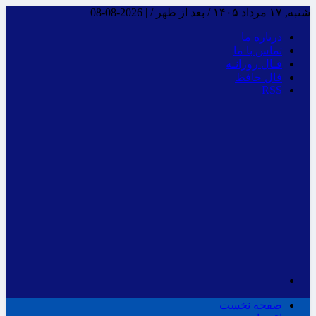
شنبه, ۱۷ مرداد ۱۴۰۵ / بعد از ظهر /
|
2026-08-08
درباره ما
تماس با ما
فـال روزانـه
فال حافظ
RSS
صفحه نخست