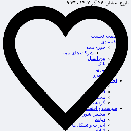
تاریخ انتشار :
۲۴ آذر ۱۴۰۳ - ۹:۳۳ |
صفحه نخست
اقتصادی
حوزه بیمه
شرکت های بیمه
بین الملل
بانک
بورس
خودرو
اجتماعی
سلامت
قضایی
محیط زیست
گردشگری
سیاست و اقتصاد
مجلس شورای اسلامی
دولت
احزاب و تشکل ها
ائتلاف