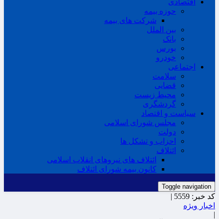
اقتصادی
حوزه بیمه
شرکت های بیمه
بین الملل
بانک
بورس
خودرو
اجتماعی
سلامت
قضایی
محیط زیست
گردشگری
سیاست و اقتصاد
مجلس شورای اسلامی
دولت
احزاب و تشکل ها
ائتلاف
ائتلاف های نیروهای انقلاب اسلامی
کانون بیمه شورای ائتلاف
Toggle navigation
کد خبر:
5559 |
اخبار ویژه
|