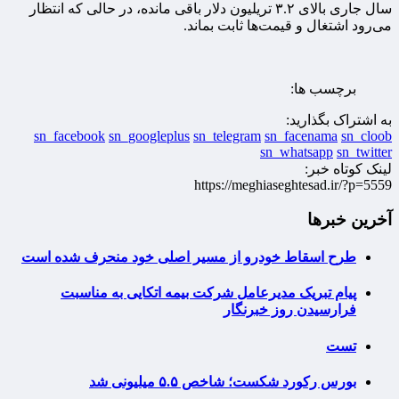
سال جاری بالای ۳.۲ تریلیون دلار باقی مانده، در حالی که انتظار
می‌رود اشتغال و قیمت‌ها ثابت بماند.
برچسب ها:
به اشتراک بگذارید:
sn_facebook
sn_googleplus
sn_telegram
sn_facenama
sn_cloob
sn_whatsapp
sn_twitter
لینک کوتاه خبر:
https://meghiaseghtesad.ir/?p=5559
آخرین خبرها
طرح اسقاط خودرو از مسیر اصلی خود منحرف شده است
پیام تبریک مدیرعامل شرکت بیمه اتکایی به مناسبت
فرارسیدن روز خبرنگار
تست
بورس رکورد شکست؛ شاخص ۵.۵ میلیونی شد