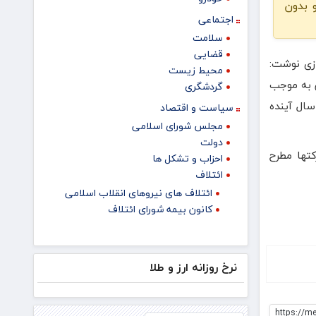
 بدون
اجتماعی
سلامت
قضایی
ازی نوشت:
محیط زیست
 به موجب
گردشگری
ال آینده
سیاست و اقتصاد
مجلس شورای اسلامی
دولت
تها مطرح
احزاب و تشکل ها
ائتلاف
ائتلاف های نیروهای انقلاب اسلامی
کانون بیمه شورای ائتلاف
نرخ روزانه ارز و طلا
https://m