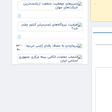
مسیرهای
×
دبیرستان
موفقیت
انوشی
متفاوت
ارزشمندتر
شرکت‌های
ظرفیت
جه
نیروگاه‌ها
تجدیدپذیر
کشور چقدر
شد؟
بی‌وای‌دی
به مصاف
رقبای
انتصاب
ژاپنی
معاونت
می‌رود
اتکایی
بیمه
مرکزی
صدور آنی کارت سوخت به
جمهوری
کجا رسید؟
اسلامی