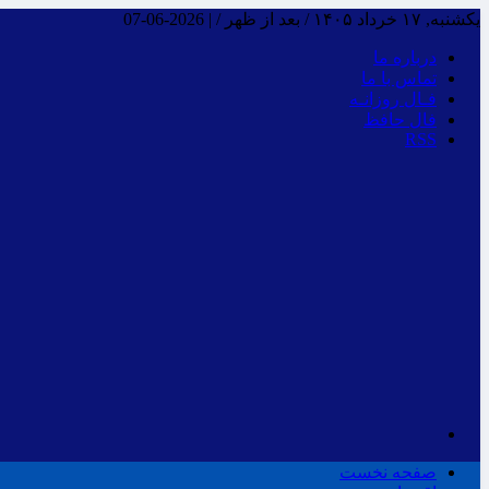
یکشنبه, ۱۷ خرداد ۱۴۰۵ / بعد از ظهر /
|
2026-06-07
درباره ما
تماس با ما
فـال روزانـه
فال حافظ
RSS
صفحه نخست