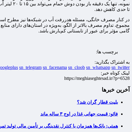
تا حدی کاهش دهد.
مجموع، تداوم مصرف بالاتر از الگو، به‌ویژه در استان‌های دارای مناب
گامی مؤثر برای عبور از تابستانی کم‌بارش باشد.
برچسب ها:
به اشتراک بگذارید:
oogleplus
sn_telegram
sn_facenama
sn_cloob
sn_whatsapp
sn_twitter
لینک کوتاه خبر:
https://meghiaseghtesad.ir/?p=6528
آخرین خبرها
بلیت قطار گران شد؟
فائو: قیمت جهانی غذا در اوج ۳ ساله ماند
همتی: بانک‌ها همزمان با کنترل نقدینگی بر تأمین مالی تولید تمر