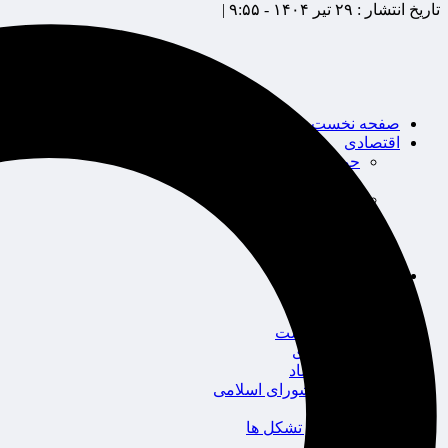
تاریخ انتشار :
۲۹ تیر ۱۴۰۴ - ۹:۵۵ |
صفحه نخست
اقتصادی
حوزه بیمه
شرکت های بیمه
بین الملل
بانک
بورس
خودرو
اجتماعی
سلامت
قضایی
محیط زیست
گردشگری
سیاست و اقتصاد
مجلس شورای اسلامی
دولت
احزاب و تشکل ها
ائتلاف