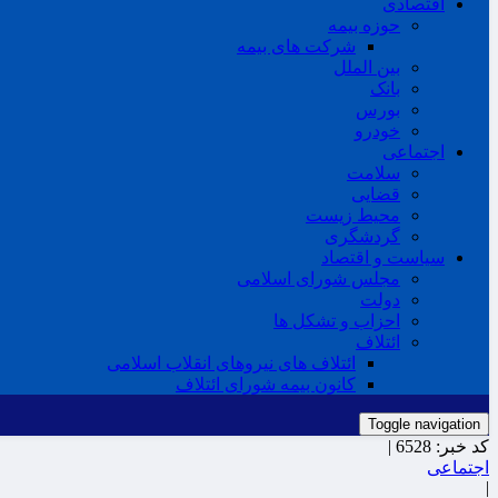
اقتصادی
حوزه بیمه
شرکت های بیمه
بین الملل
بانک
بورس
خودرو
اجتماعی
سلامت
قضایی
محیط زیست
گردشگری
سیاست و اقتصاد
مجلس شورای اسلامی
دولت
احزاب و تشکل ها
ائتلاف
ائتلاف های نیروهای انقلاب اسلامی
کانون بیمه شورای ائتلاف
Toggle navigation
کد خبر:
6528 |
اجتماعی
|