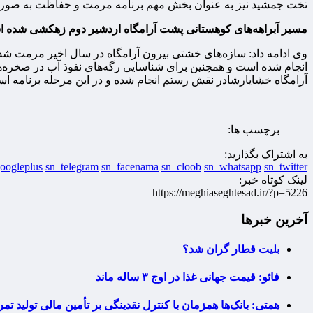
تخت جمشید نیز به عنوان بخش مهم برنامه مرمت و حفاظت به صورت د
مسیر آبراهه‌های کوهستانی پشت آرامگاه اردشیر دوم زهکشی شده 
وی ادامه داد: سازه‌های خشتی بیرون آرامگاه در سال اخیر مرمت 
آرامگاه خشایارشادر نقش رستم انجام شده و در این مرحله برنامه اسک
برچسب ها:
به اشتراک بگذارید:
oogleplus
sn_telegram
sn_facenama
sn_cloob
sn_whatsapp
sn_twitter
لینک کوتاه خبر:
https://meghiaseghtesad.ir/?p=5226
آخرین خبرها
بلیت قطار گران شد؟
فائو: قیمت جهانی غذا در اوج ۳ ساله ماند
همتی: بانک‌ها همزمان با کنترل نقدینگی بر تأمین مالی تولید تمر