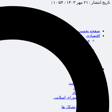
تاریخ انتشار :
۲۱ مهر ۱۴۰۳ - ۱۰:۵۴ |
صفحه نخست
اقتصادی
حوزه بیمه
شرکت های بیمه
بین الملل
بانک
بورس
خودرو
اجتماعی
سلامت
قضایی
محیط زیست
گردشگری
سیاست و اقتصاد
مجلس شورای اسلامی
دولت
احزاب و تشکل ها
ائتلاف