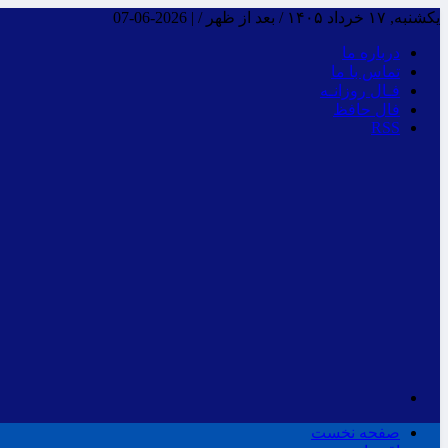
یکشنبه, ۱۷ خرداد ۱۴۰۵ / بعد از ظهر /
|
2026-06-07
درباره ما
تماس با ما
فـال روزانـه
فال حافظ
RSS
صفحه نخست