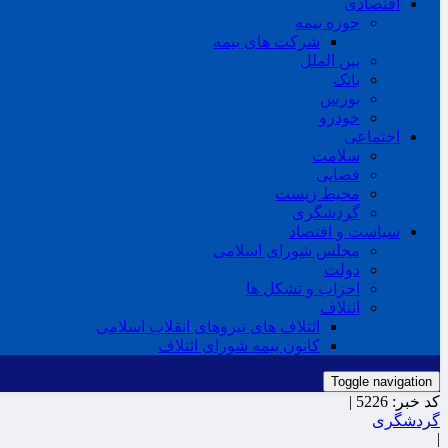
اقتصادی
حوزه بیمه
شرکت های بیمه
بین الملل
بانک
بورس
خودرو
اجتماعی
سلامت
قضایی
محیط زیست
گردشگری
سیاست و اقتصاد
مجلس شورای اسلامی
دولت
احزاب و تشکل ها
ائتلاف
ائتلاف های نیروهای انقلاب اسلامی
کانون بیمه شورای ائتلاف
Toggle navigation
کد خبر:
5226 |
گردشگری
|