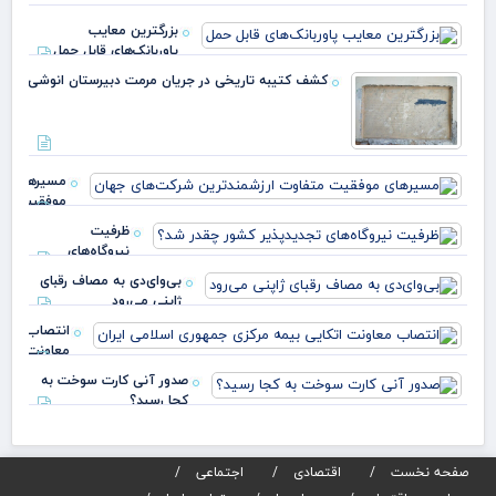
بزرگترین معایب
پاوربانک‌های قابل حمل
کشف کتیبه تاریخی در جریان مرمت دبیرستان انوشی
مسیرهای
موفقیت
متفاوت
ظرفیت
ارزشمندترین
نیروگاه‌های
شرکت‌های
تجدیدپذیر کشور
جه
بی‌وای‌دی به مصاف رقبای
چقدر شد؟
ژاپنی می‌رود
انتصاب
معاونت
اتکایی
صدور آنی کارت سوخت به
بیمه
کجا رسید؟
مرکزی
جمهوری
اسلامی
صفحه نخست
اقتصادی
اجتماعی