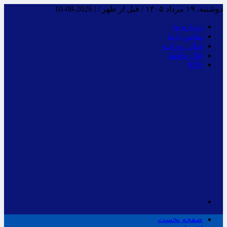
دوشنبه, ۱۹ مرداد ۱۴۰۵ / قبل از ظهر /
|
2026-08-10
درباره ما
تماس با ما
فـال روزانـه
فال حافظ
RSS
صفحه نخست