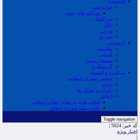
اقتصادی
حوزه بیمه
شرکت های بیمه
بین الملل
بانک
بورس
خودرو
اجتماعی
سلامت
قضایی
محیط زیست
گردشگری
سیاست و اقتصاد
مجلس شورای اسلامی
دولت
احزاب و تشکل ها
ائتلاف
ائتلاف های نیروهای انقلاب اسلامی
کانون بیمه شورای ائتلاف
Toggle navigation
کد خبر:
5024 |
اخبار ویژه
|