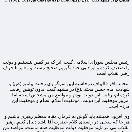
مجتبی(ع) در مشهد گفت: بدون توهین رقابت کرده ام، رقیب این دولت بودم و […]
رئیس مجلس شورای اسلامی گفت: این‌که در کمین بنشینیم و دولت
را تضعیف کرده و ایراد بی خود بگیریم صحیح نیست و مغایر با حرف
رهبر انقلاب است.
محمد باقر قالیباف درحاشیه آیین سوگواری رحلت پیامبر (ص) و
شهادت امام حسن مجتبی(ع) در مشهد گفت: بدون توهین رقابت
کرده ام، رقیب این دولت بودم و مواضع من مشخص است، اما
امروز موفقیت این دولت، موفقیت اسلام، نظام و موفقیت این
مردم است.
وی افزود: همیشه باید گوش به فرمان مقام معظم رهبری باشیم و
هر جا که سخنی در راستای کلام حضرت آقا باشد دنبال کنیم. رهبر
انقلاب می فرمایند موفقیت دولت موفقیت همه ماست، مواضع من