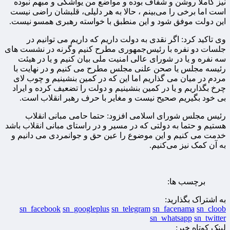
نیز کاملا روشن و شفاف بوده و مواضع من یواشکی و مبهم نبوده
است اما برخی را می‌بینم ، حالا به هر دلیلی، قلبشان راضی نیست
این دولت موفق شود و این منطبق با خواسته رهبری همسو نیست.
وی تاکید کرد: اگر نقدی به دولت داریم که داریم می توانیم در
جلسات دو نفره با رئیس‌جمهوری مطرح کنیم وگرنه در نشست های
سه نفره و یا در شورای عالی امنیت ملی بیان کنیم و یا در هیئت
رئیسه مجلس یا صحن علنی مجلس مطرح می کنیم و در نهایت با
مردم در میان می گذاریم اما این که در کمین بنشینیم و چوب لای
چرخ بگذاریم و یا در کمین بنشینیم و دولت را تضعیف کرده و ایراد
بی خود بگیریم صحیح نیست و مغایر با حرف رهبر انقلاب است.
رئیس مجلس شورای اسلامی افزود: حتما حامی مبانی انقلاب
هستیم و حتما به دولتی که در مسیر و در راستای مبانی انقلاب باشد
خدمت می کنیم و این موضوع را عین حق و جوانمردی می دانیم و
به آن کمک نیز می‌کنیم.
برچسب ها:
به اشتراک بگذارید:
sn_facebook
sn_googleplus
sn_telegram
sn_facenama
sn_cloob
sn_whatsapp
sn_twitter
لینک کوتاه خبر: