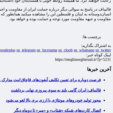
رعایت خواهند کرد. ما همیشه روابط خوبی با همسایگان خود داشته‌ایم
قالیباف در پاسخ به سوالی دیگر درباره حمایت ایران از مقاومت و اجما
انسان‌دوستانه به لبنان و فلسطین این را مشاهده میکنید همانطور 
مقاومت و جبهه مقاومت مورد توجه و حمایت بوده و خواهد بود.
برچسب ها:
به اشتراک بگذارید:
oogleplus
sn_telegram
sn_facenama
sn_cloob
sn_whatsapp
sn_twitter
لینک کوتاه خبر:
https://meghiaseghtesad.ir/?p=5231
آخرین خبرها
فرصت دوباره برای تعیین تکلیف آیفون‌های قاچاق؛ثبت مدارک مالکان
قالیباف: ایران گامی بلند به سوی پیروزی نهایی برداشت
مجوز تولید خودروهای مونتاژی‌ با ارزی بری بالا لغو می‌شود
اتصال کارت‌های شبکه «شتاب» و «میر» تا دوماه دیگر