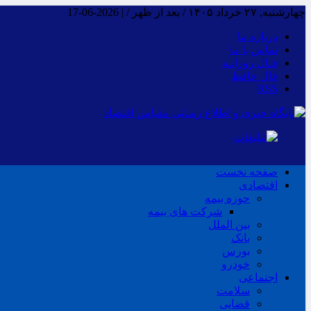
چهارشنبه, ۲۷ خرداد ۱۴۰۵ / بعد از ظهر /
|
2026-06-17
درباره ما
تماس با ما
فـال روزانـه
فال حافظ
RSS
صفحه نخست
اقتصادی
حوزه بیمه
شرکت های بیمه
بین الملل
بانک
بورس
خودرو
اجتماعی
سلامت
قضایی