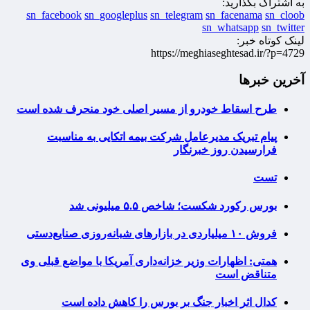
به اشتراک بگذارید:
sn_facebook
sn_googleplus
sn_telegram
sn_facenama
sn_cloob
sn_whatsapp
sn_twitter
لینک کوتاه خبر:
https://meghiaseghtesad.ir/?p=4729
آخرین خبرها
طرح اسقاط خودرو از مسیر اصلی خود منحرف شده است
پیام تبریک مدیرعامل شرکت بیمه اتکایی به مناسبت
فرارسیدن روز خبرنگار
تست
بورس رکورد شکست؛ شاخص ۵.۵ میلیونی شد
فروش ۱۰ میلیاردی در بازارهای شبانه‌روزی صنایع‌دستی
همتی: اظهارات وزیر خزانه‌داری آمریکا با مواضع قبلی وی
متناقض است
کدال اثر اخبار جنگ بر بورس را کاهش داده است