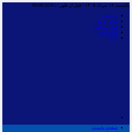
یکشنبه, ۱۸ مرداد ۱۴۰۵ / قبل از ظهر /
|
2026-08-09
درباره ما
تماس با ما
فـال روزانـه
فال حافظ
RSS
صفحه نخست