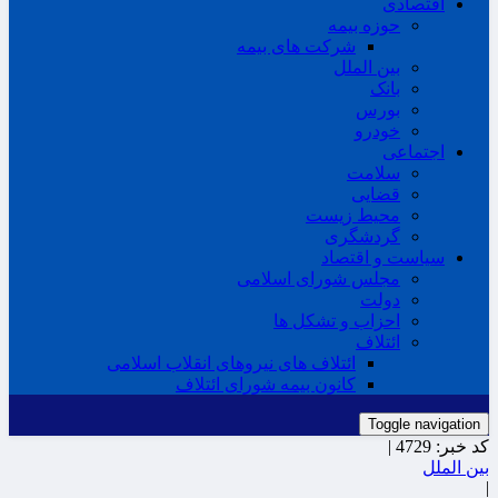
اقتصادی
حوزه بیمه
شرکت های بیمه
بین الملل
بانک
بورس
خودرو
اجتماعی
سلامت
قضایی
محیط زیست
گردشگری
سیاست و اقتصاد
مجلس شورای اسلامی
دولت
احزاب و تشکل ها
ائتلاف
ائتلاف های نیروهای انقلاب اسلامی
کانون بیمه شورای ائتلاف
Toggle navigation
کد خبر:
4729 |
بین الملل
|