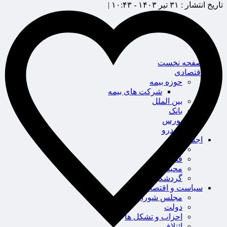
تاریخ انتشار :
۳۱ تیر ۱۴۰۳ - ۱۰:۴۳ |
صفحه نخست
اقتصادی
حوزه بیمه
شرکت های بیمه
بین الملل
بانک
بورس
خودرو
اجتماعی
سلامت
قضایی
محیط زیست
گردشگری
سیاست و اقتصاد
مجلس شورای اسلامی
دولت
احزاب و تشکل ها
ائتلاف