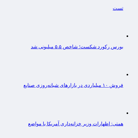
تست
بورس رکورد شکست؛ شاخص ۵.۵ میلیونی شد
فروش ۱۰ میلیاردی در بازارهای شبانه‌روزی صنایع
همتی: اظهارات وزیر خزانه‌داری آمریکا با مواضع