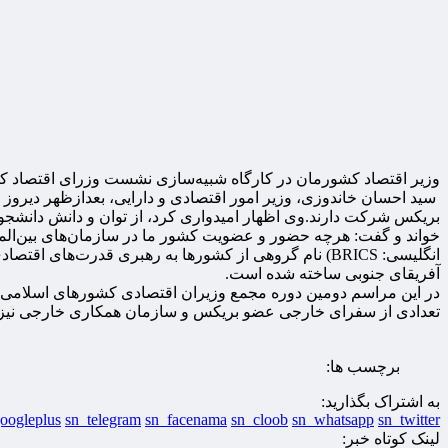
وزیر اقتصاد کشورمان در‌ کارگاه شبیه‌سازی نشست وزرای اقتصاد 
سید احسان خاندوزی، وزیر امور اقتصادی و دارایی، بعدازظهر دیرو
بریکس شرکت دارند.
وی اظهار امیدواری کرد، از توان و دانش دانشج
خواند و گفت: هرچه حضور و عضویت کشور ما در سازمان‌های بین‌المل
انگلیسی: BRICS) نام گروهی از کشورها به رهبری قدرت‌
آفریقای جنوبی ساخته شده است.
در این مراسم دومین دوره مجمع وزیران اقتصادی کشورهای اسلامی ن
تعدادی از سفرای خارجی عضو بریکس و سازمان همکاری خارجی نیز 
برچسب ها:
به اشتراک بگذارید:
oogleplus
sn_telegram
sn_facenama
sn_cloob
sn_whatsapp
sn_twitter
لینک کوتاه خبر: