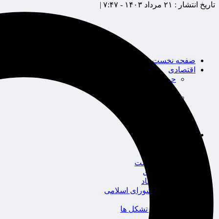
تاریخ انتشار :
۲۱ مرداد ۱۴۰۳ - ۷:۴۷ |
صفحه نخست
اقتصادی
حوزه بیمه
شرکت های بیمه
بین الملل
بانک
بورس
خودرو
اجتماعی
سلامت
قضایی
محیط زیست
گردشگری
سیاست و اقتصاد
مجلس شورای اسلامی
دولت
احزاب و تشکل ها
ائتلاف