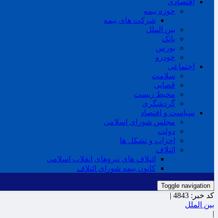
اقتصادی
حوزه بیمه
شرکت های بیمه
بین الملل
بانک
بورس
خودرو
اجتماعی
سلامت
قضایی
محیط زیست
گردشگری
سیاست و اقتصاد
مجلس شورای اسلامی
دولت
احزاب و تشکل ها
ائتلاف
ائتلاف های نیروهای انقلاب اسلامی
کانون بیمه شورای ائتلاف
Toggle navigation
کد خبر:
4843 |
بین الملل
|