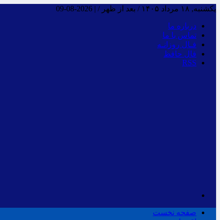
یکشنبه, ۱۸ مرداد ۱۴۰۵ / بعد از ظهر /
|
2026-08-09
درباره ما
تماس با ما
فـال روزانـه
فال حافظ
RSS
صفحه نخست