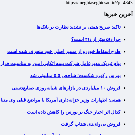
https://meghiaseghtesad.ir/?p=4843
آخرین خبرها
تاکید صریح همتی بر تشدید نظارت بر بانک‌ها
چرا ۵G بهتر از ۴G است؟
طرح اسقاط خودرو از مسیر اصلی خود منحرف شده است
پیام تبریک مدیرعامل شرکت بیمه اتکایی امین به مناسبت فرار
بورس رکورد شکست؛ شاخص ۵.۵ میلیونی شد
فروش ۱۰ میلیاردی در بازارهای شبانه‌روزی صنایع‌دستی
همتی: اظهارات وزیر خزانه‌داری آمریکا با مواضع قبلی وی مت
کدال اثر اخبار جنگ بر بورس را کاهش داده است
فروش بی‌وای‌دی شتاب گرفت