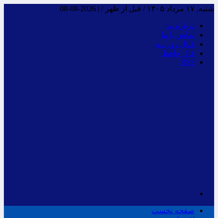
شنبه, ۱۷ مرداد ۱۴۰۵ / قبل از ظهر /
|
2026-08-08
درباره ما
تماس با ما
فـال روزانـه
فال حافظ
RSS
صفحه نخست