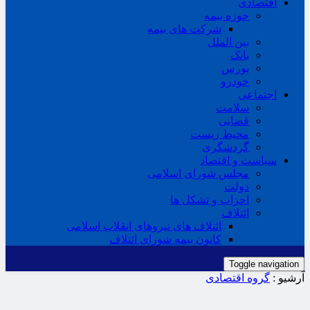
اقتصادی
حوزه بیمه
شرکت های بیمه
بین الملل
بانک
بورس
خودرو
اجتماعی
سلامت
قضایی
محیط زیست
گردشگری
سیاست و اقتصاد
مجلس شورای اسلامی
دولت
احزاب و تشکل ها
ائتلاف
ائتلاف های نیروهای انقلاب اسلامی
کانون بیمه شورای ائتلاف
Toggle navigation
آرشیو :
گروه اقتصادی