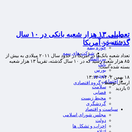
تعطیلی ۱۳ هزار شعبه بانکی در ۱۰ سال
صفحه نخست
گذشته در آمریکا
اقتصادی
حوزه بیمه
شرکت های بیمه
تعداد شعبه‌ بانک‌ها در آمریکا در حدود سال ۲۰۱۱ میلادی به بیش از
بین الملل
۸۵ هزار شعبه رسید که در ۱۰ سال گذشته، تقریباً ۱۳ هزار شعبه
بانک
بسته شده است.
بورس
خودرو
۱۸ بهمن ۱۴۰۲ - ۱۳:۱۳
اجتماعی
ارسال توسط :
گروه اقتصادی
سلامت
0 بازدید
قضایی
محیط زیست
گردشگری
سیاست و اقتصاد
مجلس شورای اسلامی
دولت
احزاب و تشکل ها
ائتلاف