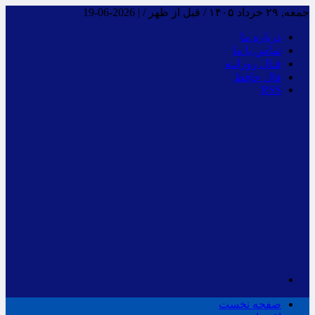
جمعه, ۲۹ خرداد ۱۴۰۵ / قبل از ظهر /
|
2026-06-19
درباره ما
تماس با ما
فـال روزانـه
فال حافظ
RSS
صفحه نخست