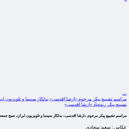
پ
مراسم تشییع پیکر مرحوم «ارشا اقدسی» بدلکار سینما و تلویزیون ایر
تشییع پیکر زنده‌یاد «ارشا اقدسی»
مراسم تشییع پیکر مرحوم «ارشا اقدسی» بدلکار سینما و تلویزیون ایران، صبح جمعه ۲۲ مردادماه ۱۴۰۰ با حضور جمعی از هنرمندان در لوکیشن برنامه «دست فرمون» واقع در بوستان ولایت برگزار 
عکاس :
سعید سجادی