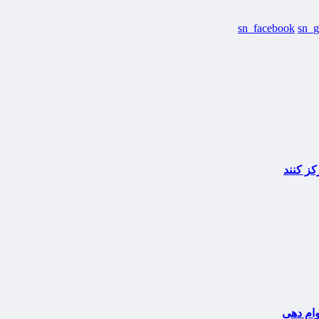
sn_facebook
sn_g
کز کنند
وام دهی