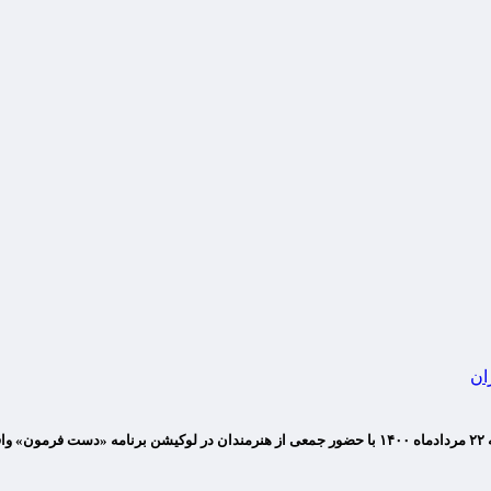
ان
شد