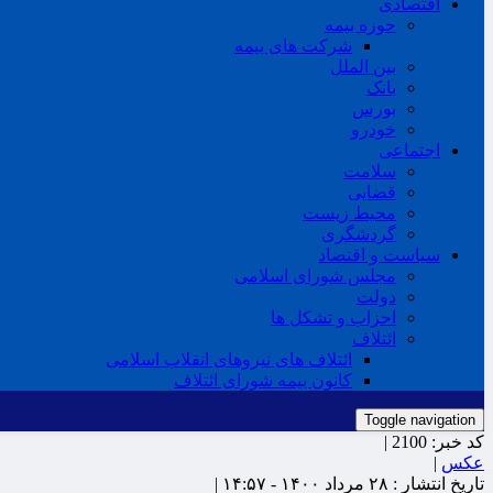
اقتصادی
حوزه بیمه
شرکت های بیمه
بین الملل
بانک
بورس
خودرو
اجتماعی
سلامت
قضایی
محیط زیست
گردشگری
سیاست و اقتصاد
مجلس شورای اسلامی
دولت
احزاب و تشکل ها
ائتلاف
ائتلاف های نیروهای انقلاب اسلامی
کانون بیمه شورای ائتلاف
Toggle navigation
کد خبر:
2100 |
عکس
|
تاریخ انتشار :
۲۸ مرداد ۱۴۰۰ - ۱۴:۵۷ |