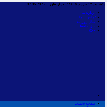
یکشنبه, ۱۷ خرداد ۱۴۰۵ / بعد از ظهر /
|
2026-06-07
درباره ما
تماس با ما
فـال روزانـه
فال حافظ
RSS
صفحه نخست