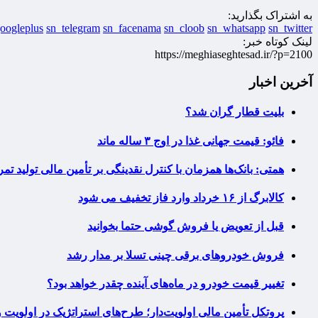
به اشتراک بگذارید:
oogleplus
sn_telegram
sn_facenama
sn_cloob
sn_whatsapp
sn_twitter
لینک کوتاه خبر:
https://meghiaseghtesad.ir/?p=2100
آخرین اخبار
بلیت قطار گران شد؟
فائو: قیمت جهانی غذا در اوج ۳ ساله ماند
همتی: بانک‌ها همزمان با کنترل نقدینگی بر تأمین مالی تولید تمر
کالابرگ از ۱۶ خرداد وارد فاز تخفیف می شود
قبل از تعویض یا فروش گوشی حتما بخوانید
فروش خودروهای برقی چینی تسلا بر مدار رشد
تغییر قیمت خودرو در ماه‌های آینده چقدر خواهد بود؟
پروتکل تأمین مالی اولویت‌دار؛ طرح‌های استراتژیک در اولویت 