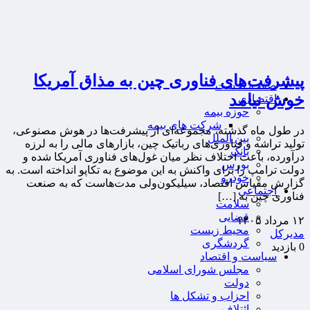
پیشرفت‌های فناوری چین به مذاق آمریکا
صفحه نخست
خوش نیامد
اقتصادی
حوزه بیمه
شرکت های بیمه
در طول ماه گذشته، مجموعه‌ای از پیشرفت‌ها در هوش مصنوعی،
بین الملل
تولید تراشه و فناوری‌های رباتیک چین، بازارهای مالی را به لرزه
بانک
درآورده، باعث اختلاف نظر میان غول‌های فناوری آمریکا شده و
بورس
دولت ترامپ را برای واکنش به این موضوع به تکاپو انداخته است. به
خودرو
گزارش مقیاس اقتصاد، سیلیکون‌ولی مدت‌هاست که به صنعت
اجتماعی
فناوری چین به […]
سلامت
قضایی
۱۲ مرداد ۱۴۰۵
محیط زیست
مدیرکل
گردشگری
0 بازدید
سیاست و اقتصاد
مجلس شورای اسلامی
دولت
احزاب و تشکل ها
ائتلاف