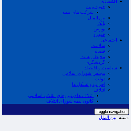
اقتصادی
حوزه بیمه
شرکت های بیمه
بین الملل
بانک
بورس
خودرو
اجتماعی
سلامت
قضایی
محیط زیست
گردشگری
سیاست و اقتصاد
مجلس شورای اسلامی
دولت
احزاب و تشکل ها
ائتلاف
ائتلاف های نیروهای انقلاب اسلامی
کانون بیمه شورای ائتلاف
Toggle navigation
دسته :
بین الملل