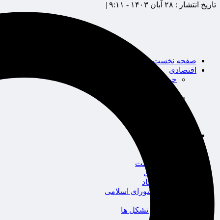
تاریخ انتشار :
۲۸ آبان ۱۴۰۳ - ۹:۱۱ |
صفحه نخست
اقتصادی
حوزه بیمه
شرکت های بیمه
بین الملل
بانک
بورس
خودرو
اجتماعی
سلامت
قضایی
محیط زیست
گردشگری
سیاست و اقتصاد
مجلس شورای اسلامی
دولت
احزاب و تشکل ها
ائتلاف