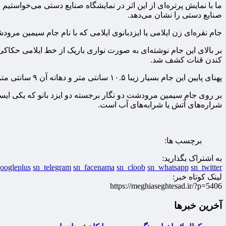
ما با نمایش پرتره‌ای از این اثر در نمایشگاه صنایع دستی می‌خواستیم
صنایع دستی را نشان می‌دهد.
جام نقره‌ای زن ایلامی یا ایزدبانوی ایلامی که با نام جام سیمین مرو
بر بالای این جام نوشته‌ای به صورت نواری باریک از خط ایلامی ح
کندن قنات کشف شد.
پهنای پایین این جام بسیار زیبا ۱۰.۵ سانتی متر و دهانه آن ۹ سانتی متر و بلندی آن ۲۰ سانتی متر است.
بر روی جام سیمین مرودشت دو نگار برجسته دو ایزد بانو که یکی ایست
شراره‌های آتش یا شرابه‌های آب است.
برچسب ها:
به اشتراک بگذارید:
oogleplus
sn_telegram
sn_facenama
sn_cloob
sn_whatsapp
sn_twitter
لینک کوتاه خبر:
https://meghiaseghtesad.ir/?p=5406
آخرین خبرها