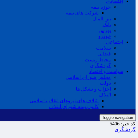
اقتصادی
حوزه بیمه
شرکت های بیمه
بین الملل
بانک
بورس
خودرو
اجتماعی
سلامت
قضایی
محیط زیست
گردشگری
سیاست و اقتصاد
مجلس شورای اسلامی
دولت
احزاب و تشکل ها
ائتلاف
ائتلاف های نیروهای انقلاب اسلامی
کانون بیمه شورای ائتلاف
Toggle navigation
کد خبر:
5406 |
گردشگری
|