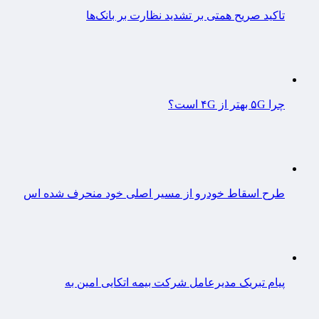
تاکید صریح همتی بر تشدید نظارت بر بانک‌ها
چرا ۵G بهتر از ۴G است؟
طرح اسقاط خودرو از مسیر اصلی خود منحرف شده اس
پیام تبریک مدیرعامل شرکت بیمه اتکایی امین به