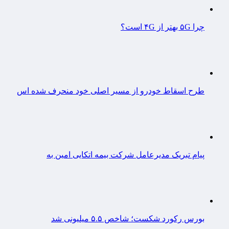
چرا ۵G بهتر از ۴G است؟
طرح اسقاط خودرو از مسیر اصلی خود منحرف شده اس
پیام تبریک مدیرعامل شرکت بیمه اتکایی امین به
بورس رکورد شکست؛ شاخص ۵.۵ میلیونی شد