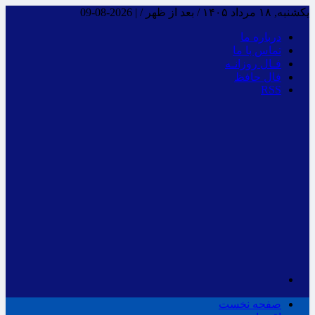
یکشنبه, ۱۸ مرداد ۱۴۰۵ / بعد از ظهر /
|
2026-08-09
درباره ما
تماس با ما
فـال روزانـه
فال حافظ
RSS
صفحه نخست