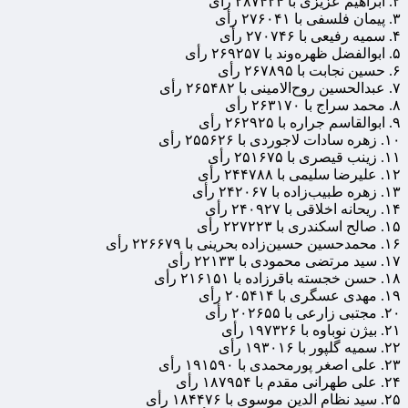
۲. ابراهیم عزیزی با ۲۸۷۴۲۴ رأی
۳. پیمان فلسفی با ۲۷۶۰۴۱ رأی
۴. سمیه رفیعی با ۲۷۰۷۴۶ رأی
۵. ابوالفضل ظهره‌وند با ۲۶۹۲۵۷ رأی
۶. حسین نجابت با ۲۶۷۸۹۵ رأی
۷. عبدالحسین روح‌الامینی با ۲۶۵۴۸۲ رأی
۸. محمد سراج با ۲۶۳۱۷۰ رأی
۹. ابوالقاسم جراره با ۲۶۲۹۲۵ رأی
۱۰. زهره سادات لاجوردی با ۲۵۵۶۲۶ رأی
۱۱. زینب قیصری با ۲۵۱۶۷۵ رأی
۱۲. علیرضا سلیمی با ۲۴۴۷۸۸ رأی
۱۳. زهره طبیب‌زاده با ۲۴۲۰۶۷ رأی
۱۴. ریحانه اخلاقی با ۲۴۰۹۲۷ رأی
۱۵. صالح اسکندری با ۲۲۷۲۲۳ رأی
۱۶. محمدحسین حسین‌زاده بحرینی با ۲۲۶۶۷۹ رأی
۱۷. سید مرتضی محمودی با ۲۲۱۳۳ رأی
۱۸. حسن خجسته باقرزاده با ۲۱۶۱۵۱ رأی
۱۹. مهدی عسگری با ۲۰۵۴۱۴ رأی
۲۰. مجتبی زارعی با
۲۰۲۶۵۵
رأی
۲۱. بیژن نوباوه با
۱۹۷۳۲۶
رأی
۲۲. سمیه گلپور با
۱۹۳۰۱۶
رأی
۲۳. علی اصغر پورمحمدی با
۱۹۱۵۹۰
رأی
۲۴. علی طهرانی مقدم با
۱۸۷۹۵۴
رأی
۲۵. سید نظام الدین موسوی با
۱۸۴۴۷۶
رأی