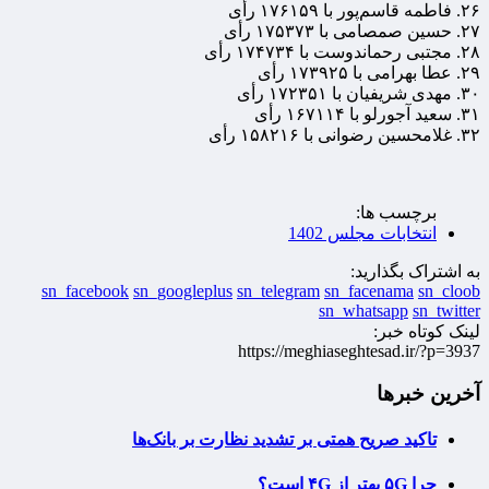
۲۶. فاطمه قاسم‌پور با
۱۷۶۱۵۹
رأی
۲۷. حسین صمصامی با
۱۷۵۳۷۳
رأی
۲۸. مجتبی رحماندوست با
۱۷۴۷۳۴
رأی
۲۹. عطا بهرامی با
۱۷۳۹۲۵
رأی
۳۰. مهدی شریفیان با
۱۷۲۳۵۱
رأی
۳۱. سعید آجورلو با
۱۶۷۱۱۴
رأی
۳۲. غلامحسین رضوانی با
۱۵۸۲۱۶
رأی
برچسب ها:
انتخابات مجلس 1402
به اشتراک بگذارید:
sn_facebook
sn_googleplus
sn_telegram
sn_facenama
sn_cloob
sn_whatsapp
sn_twitter
لینک کوتاه خبر:
https://meghiaseghtesad.ir/?p=3937
آخرین خبرها
تاکید صریح همتی بر تشدید نظارت بر بانک‌ها
چرا ۵G بهتر از ۴G است؟