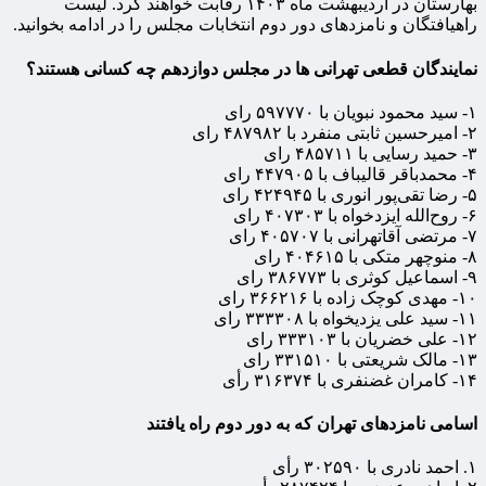
بهارستان در اردیبهشت ماه ۱۴۰۳ رقابت خواهند کرد. لیست
راهیافتگان و نامزدهای دور دوم انتخابات مجلس را در ادامه بخوانید.
نمایندگان قطعی تهرانی ها در مجلس دوازدهم چه کسانی هستند؟
۱- سید محمود نبویان با ۵۹۷۷۷۰ رای
۲- امیرحسین ثابتی منفرد با ۴۸۷۹۸۲ رای
۳- حمید رسایی با ۴۸۵۷۱۱ رای
۴- محمدباقر قالیباف با ۴۴۷۹۰۵ رای
۵- رضا تقی‌پور انوری با ۴۲۴۹۴۵ رای
۶- روح‌الله ایزدخواه با ۴۰۷۳۰۳ رای
۷- مرتضی آقاتهرانی با ۴۰۵۷۰۷ رای
۸- منوچهر متکی با ۴۰۴۶۱۵ رای
۹- اسماعیل کوثری با ۳۸۶۷۷۳ رای
۱۰- مهدی کوچک زاده با ۳۶۶۲۱۶ رای
۱۱- سید علی یزدیخواه با ۳۳۳۳۰۸ رای
۱۲- علی خضریان با ۳۳۳۱۰۳ رای
۱۳- مالک شریعتی با ۳۳۱۵۱۰ رای
۱۴- کامران غضنفری با ۳۱۶۳۷۴ رأی
اسامی نامزدهای تهران که به دور دوم راه یافتند
۱. احمد نادری با ۳۰۲۵۹۰ رأی