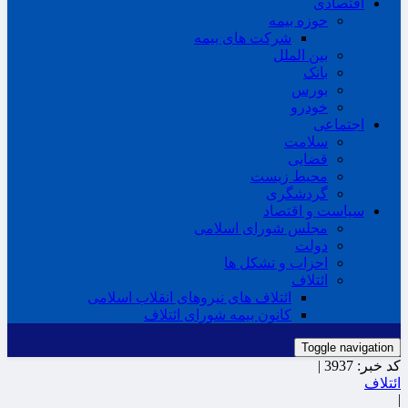
اقتصادی
حوزه بیمه
شرکت های بیمه
بین الملل
بانک
بورس
خودرو
اجتماعی
سلامت
قضایی
محیط زیست
گردشگری
سیاست و اقتصاد
مجلس شورای اسلامی
دولت
احزاب و تشکل ها
ائتلاف
ائتلاف های نیروهای انقلاب اسلامی
کانون بیمه شورای ائتلاف
Toggle navigation
کد خبر:
3937 |
ائتلاف
|