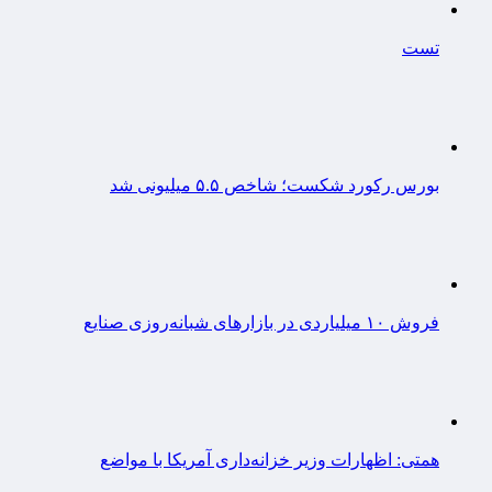
تست
بورس رکورد شکست؛ شاخص ۵.۵ میلیونی شد
فروش ۱۰ میلیاردی در بازارهای شبانه‌روزی صنایع
همتی: اظهارات وزیر خزانه‌داری آمریکا با مواضع