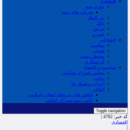
اقتصادی
حوزه بیمه
شرکت های بیمه
بین الملل
بانک
بورس
خودرو
اجتماعی
سلامت
قضایی
محیط زیست
گردشگری
سیاست و اقتصاد
مجلس شورای اسلامی
دولت
احزاب و تشکل ها
ائتلاف
ائتلاف های نیروهای انقلاب اسلامی
کانون بیمه شورای ائتلاف
Toggle navigation
کد خبر:
4782 |
اقتصادی
|