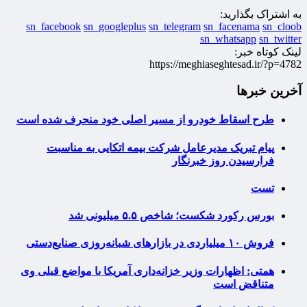
به اشتراک بگذارید:
sn_facebook
sn_googleplus
sn_telegram
sn_facenama
sn_cloob
sn_whatsapp
sn_twitter
لینک کوتاه خبر:
https://meghiaseghtesad.ir/?p=4782
آخرین خبرها
طرح اسقاط خودرو از مسیر اصلی خود منحرف شده است
پیام تبریک مدیرعامل شرکت بیمه اتکایی به مناسبت
فرارسیدن روز خبرنگار
تست
بورس رکورد شکست؛ شاخص ۵.۵ میلیونی شد
فروش ۱۰ میلیاردی در بازارهای شبانه‌روزی صنایع‌دستی
همتی: اظهارات وزیر خزانه‌داری آمریکا با مواضع قبلی وی
متناقض است