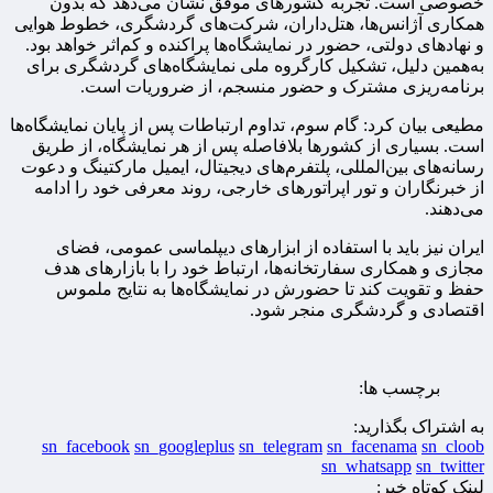
خصوصی است. تجربه کشورهای موفق نشان می‌دهد که بدون
همکاری آژانس‌ها، هتل‌داران، شرکت‌های گردشگری، خطوط هوایی
و نهادهای دولتی، حضور در نمایشگاه‌ها پراکنده و کم‌اثر خواهد بود.
به‌همین دلیل، تشکیل کارگروه ملی نمایشگاه‌های گردشگری برای
برنامه‌ریزی مشترک و حضور منسجم، از ضروریات است.
مطیعی بیان کرد: گام سوم، تداوم ارتباطات پس از پایان نمایشگاه‌ها
است. بسیاری از کشورها بلافاصله پس از هر نمایشگاه، از طریق
رسانه‌های بین‌المللی، پلتفرم‌های دیجیتال، ایمیل مارکتینگ و دعوت
از خبرنگاران و تور اپراتورهای خارجی، روند معرفی خود را ادامه
می‌دهند.
ایران نیز باید با استفاده از ابزارهای دیپلماسی عمومی، فضای
مجازی و همکاری سفارتخانه‌ها، ارتباط خود را با بازارهای هدف
حفظ و تقویت کند تا حضورش در نمایشگاه‌ها به نتایج ملموس
اقتصادی و گردشگری منجر شود.
برچسب ها:
به اشتراک بگذارید:
sn_facebook
sn_googleplus
sn_telegram
sn_facenama
sn_cloob
sn_whatsapp
sn_twitter
لینک کوتاه خبر: