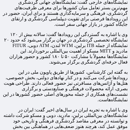
نمایشگاه‌های خارجی گفت: نمایشگاه‌های جهانی گردشگری
مهم‌ترین بستر تعامل میان کشورها برای معرفی ظرفیت‌های
گردشگری، فرهنگی و سرمایه‌گذاری هستند و برای ایران، حضور در
این رویدادها فرصتی برای تقویت دیپلماسی گردشگری و ارتقای
جایگاه کشور در بازار جهانی سفر است.
وی با اشاره به گستردگی این رویدادها گفت: سالانه بیش از ۱۲۰
نمایشگاه تخصصی گردشگری در جهان برگزار می‌شود که حدود ۲۰
نمایشگاه از جمله ITB برلین، WTM لندن، ATM دوبی، FITUR
مادرید و MITT مسکو از اهمیت بین‌المللی برخوردارند. این
نمایشگاه‌ها معمولاً با مشارکت ۵۰ تا ۱۸۰ کشور و حضور هزاران
فعال حرفه‌ای گردشگری برگزار می‌شوند.
به گفته این کارشناس، کشورها از طریق پاویون ملی در این
رویدادها شرکت می‌کنند و در کنار نهادهای دولتی، بخش خصوصی،
هتل‌ها و آژانس‌های مسافرتی نیز حضور فعالی دارند. طراحی هویت
بصری، ارائه محصولات فرهنگی و صنایع‌دستی و برگزاری
نشست‌های همکاری از جمله محورهای اصلی حضور کشورها در این
نمایشگاه‌هاست.
وی با اشاره به تجربه ایران در سال‌های اخیر گفت: ایران در
نمایشگاه‌های بین‌المللی برلین، مادرید، دوبی و مسکو شرکت داشته
و توانسته در معرفی مقاصد گردشگری فرهنگی و تاریخی خود
موفق عمل کند، هرچند هنوز ضعف‌هایی در هماهنگی بین بخش