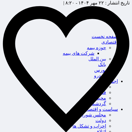
تاریخ انتشار :
۲۲ مهر ۱۴۰۴ - ۸:۲۰ |
صفحه نخست
اقتصادی
حوزه بیمه
شرکت های بیمه
بین الملل
بانک
بورس
خودرو
اجتماعی
سلامت
قضایی
محیط زیست
گردشگری
سیاست و اقتصاد
مجلس شورای اسلامی
دولت
احزاب و تشکل ها
ائتلاف