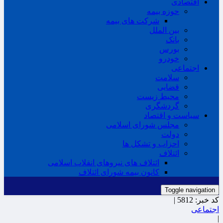
اقتصادی
حوزه بیمه
شرکت های بیمه
بین الملل
بانک
بورس
خودرو
اجتماعی
سلامت
قضایی
محیط زیست
گردشگری
سیاست و اقتصاد
مجلس شورای اسلامی
دولت
احزاب و تشکل ها
ائتلاف
ائتلاف های نیروهای انقلاب اسلامی
کانون بیمه شورای ائتلاف
Toggle navigation
کد خبر:
5812 |
اجتماعی
|