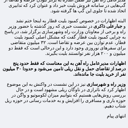
گپ‌هایی در سامانه فروش بلیت خبر داد و عنوان کرد که تدابیری
اتخاذ شده تا جلوی این گپ ها گرفته شود.
البته اظهارات در خصوص کمبود بلیت قطار به اینجا ختم نشد
و
جبارعلی ذاکری
در نشست خبری که روز گذشته با حضور وزیر
راه و برخی از معاونان وزارت راه وشهرسازی برگزار شد، در پاسخ
به چرایی کمبود بلیت قطار گفت که مشکل اصلی کمبود بلیت
قطار، عدم توازن بین عرضه و تقاضا است. ۳۲ میلیون متقاضی
برای سفرهای نوروزی وجود دارد و این درحالی است که فقط دو
میلیون و ۲۰۰ هزار نفر توانستند بلیت بگیرند.
اظهارات مدیرعامل راه آهن به این معناست که فقط حدود پنج
درصد از تقاضای حمل و نقل ریلی تامین می‌شود و حدودا ۳۰ میلیون
نفر از خرید بلیت جا مانده‌اند.
وزیر راه و شهرسازی
نیز در این نشست در واکنش به این موضوع
اظهار کرد که ناترازی در ناوگان ریلی مشهود است و در حال
بررسی روش‌هایی هستیم که بتوانیم میزان لکوموتیو و واگن در
حوزه باری و مسافری را افزایش و به خدمات رسانی در حوزه ریل
شتاب دهیم.
انتهای پیام