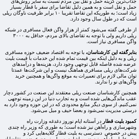
جذاب‌ترین گزینه حمل و نقل بین مردم نسبت به سایر روش‌های
حمل و نقل است و به همین دلیل تقاضا برای سفر با قطار بسیار
زیاد است؛ به طوریکه این تقاضا تقریبا ۱۰ برابر ظرفیت ناوگان ریلی
است که در طول سال وجود دارد.
از طرفی گفته می‌شود کمتر از هزار واگن فعال مسافری در شبکه
ریلی داریم ولی با توجه به تقاضای بالای مردم، حداقل به ۳۰۰۰
واگن مسافری نیاز است.
بنابرگفته این کارشناسان،
با توجه به اقتصاد ضعیف حوزه مسافری
ریلی و به دلیل اینکه بین قیمت تمام شده این خدمات با قیمت بلیت
عرضه شده فاصله قابل توجهی وجود دارد، هزینه‌ها و درآمدهای
شرکت‌های ریلی مسافری هماهنگ نیست و این شرکت‌ها عمدتا
توان مالی لازم برای تعمیرات به موقع واگن‌ها و همچنین خرید
واگن‌های نو را ندارند.
همچنین کارشناسان صنعت ریلی معتقدند این صنعت در کشور دچار
عقب ماندگی‌هایی شده است و به تجارب دنیا در این زمینه توجهی
نمی‌کنیم. از سوی دیگر منابع محدودی که در این حوزه وجود دارد به
درستی مدیریت نمی‌شود و بعضا حیف و میل می‌شود.
کمبود بلیت قطار
در آستانه ایام نوروز دغدغه وزارت راه
وشهرسازی و راه‌آهن نیز شده است؛ به طوری که وزیر راه چندی
پیش در خصوص دسترسی به بلیت قطار گلایه‌هایی کرد و
مدیرعامل راه آهن نیز ضمن اشاره به برابر نبودن عرضه و تقاضا از