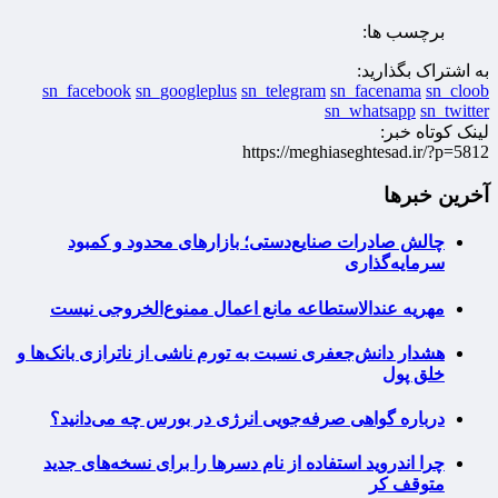
برچسب ها:
به اشتراک بگذارید:
sn_facebook
sn_googleplus
sn_telegram
sn_facenama
sn_cloob
sn_whatsapp
sn_twitter
لینک کوتاه خبر:
https://meghiaseghtesad.ir/?p=5812
آخرین خبرها
چالش صادرات صنایع‌دستی؛ بازارهای محدود و کمبود
سرمایه‌گذاری
مهریه عندالاستطاعه مانع اعمال ممنوع‌الخروجی نیست
هشدار دانش‌جعفری نسبت به تورم ناشی از ناترازی بانک‌ها و
خلق پول
درباره گواهی صرفه‌جویی انرژی در بورس چه می‌دانید؟
چرا اندروید استفاده از نام دسرها را برای نسخه‌های جدید
متوقف کر