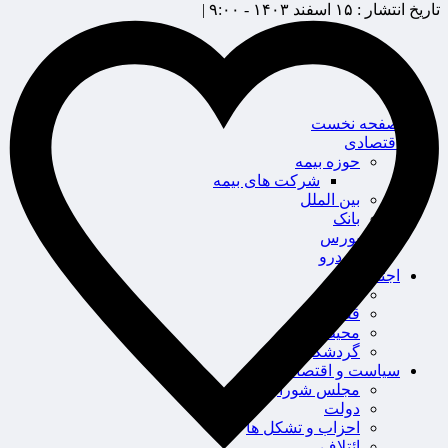
تاریخ انتشار :
۱۵ اسفند ۱۴۰۳ - ۹:۰۰ |
صفحه نخست
اقتصادی
حوزه بیمه
شرکت های بیمه
بین الملل
بانک
بورس
خودرو
اجتماعی
سلامت
قضایی
محیط زیست
گردشگری
سیاست و اقتصاد
مجلس شورای اسلامی
دولت
احزاب و تشکل ها
ائتلاف