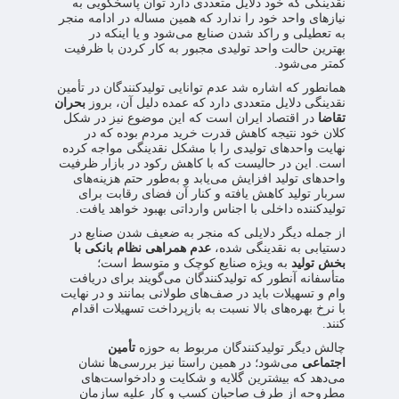
نقدینگی که خود دلایل متعددی دارد توان پاسخگویی به
نیازهای واحد خود را ندارد که همین مساله در ادامه منجر
به تعطیلی و راکد شدن صنایع می‌شود و یا اینکه در
بهترین حالت واحد تولیدی مجبور به کار کردن با ظرفیت
کمتر می‌شود.
همانطور که اشاره شد عدم توانایی تولیدکنندگان در تأمین
نقدینگی دلایل متعددی دارد که عمده دلیل آن، بروز
بحران
تقاضا
در اقتصاد ایران است که این موضوع نیز در شکل
کلان خود نتیجه کاهش قدرت خرید مردم بوده که در
نهایت واحدهای تولیدی را با مشکل نقدینگی مواجه کرده
است. این در حالیست که با کاهش رکود در بازار ظرفیت
واحدهای تولید افزایش می‌یابد و به‌طور حتم هزینه‌های
سربار تولید کاهش یافته و کنار آن فضای رقابت برای
تولیدکننده داخلی با اجناس وارداتی بهبود خواهد یافت.
از جمله دیگر دلایلی که منجر به ضعیف شدن صنایع در
دستیابی به نقدینگی شده،
عدم همراهی نظام بانکی با
بخش تولید
به ویژه صنایع کوچک و متوسط است؛
متأسفانه آنطور که تولیدکنندگان می‌گویند برای دریافت
وام و تسهیلات باید در صف‌های طولانی بمانند و در نهایت
با نرخ بهره‌های بالا نسبت به بازپرداخت تسهیلات اقدام
کنند.
چالش دیگر تولیدکنندگان مربوط به حوزه
تأمین
اجتماعی
می‌شود؛ در همین راستا نیز بررسی‌ها نشان
می‌دهد که بیشترین گلایه و شکایت و دادخواست‌های
مطروحه از طرف صاحبان کسب و کار علیه سازمان