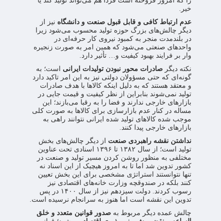
را که امروز فروخته است فردا هم می‌تواند تولید کند یا
خیر.
عدم ارتباط کافی و قابل قبول صنعت و دانشگاه
نیز از
دیگر چالش‌های بزرگ حوزه تولید محسوب می‌شود زیرا
در بلندمدت منجر به کمبود نیروی کار حرفه‌ای در
واحدهای صنعتی می‌شود که همین امر به صورت زنجیره
وار بر فرایند بهبود کیفیت و… تأثیر دارد.
نکته دیگر
صادرات محور نبودن تولیدات ایرانی
است؛ به
گونه‌ای که حتی مسؤولان دولتی نیز به این امر تاکید دارد
و معتقد هستند که به دلیل اینکه کالاها با هدف صادرات
تولید نمی‌شوند بنابراین از نظر کیفیت و قیمت جایی در
بازارهای خارجی ندارند و فضا را به رقبا می‌بازند؛ این
مساله در کنار عدم بازارسازی برای کالاها به صورت کلی
موجب شده کالاهای تولید شده ایرانی نتوانند راهی به
بازارهای خارجی پیدا کنند.
نداشتن نقشه راهبردی صنعت
از دیگر چالش‌های بخش
تولید است؛ از سال ۱۳۸۲ تا ۱۳۹۶ اسنادی تحت عناوین
مختلفی به منظور روشن کردن مسیر تولید و صنعت در
کشور تدوین شد اما تا به امروز هیچیک از این اسناد نه
تنها نتوانستند استراتژی مشخصی برای این بخش تعیین
کنند بلکه در صندوقچه وزارت خانه‌های اقتصادی نیز
رسوب کردند. دولت سیزدهم نیز از سال ۱۴۰۰ در پس
تدوین این نقشه است اما هنوز به سرانجام نرسیده است.
چالش عمده دیگر مربوط به
صدور قوانین متعدد و خلق