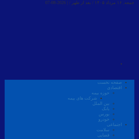
جمعه, ۱۶ مرداد ۱۴۰۵ / بعد از ظهر /
|
2026-08-07
صفحه نخست
اقتصادی
حوزه بیمه
شرکت های بیمه
بین الملل
بانک
بورس
خودرو
اجتماعی
سلامت
قضایی