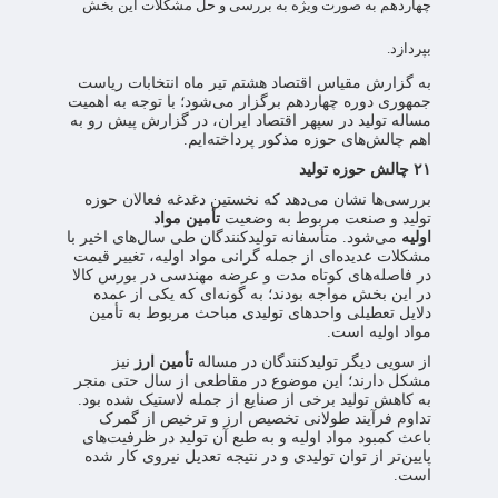
چهاردهم به صورت ویژه به بررسی و حل مشکلات این بخش
بپردازد.
به گزارش مقیاس اقتصاد هشتم تیر ماه انتخابات ریاست
جمهوری دوره چهاردهم برگزار می‌شود؛ با توجه به اهمیت
مساله تولید در سپهر اقتصاد ایران، در گزارش پیش رو به
اهم چالش‌های حوزه مذکور پرداخته‌ایم.
۲۱ چالش حوزه تولید
بررسی‌ها نشان می‌دهد که نخستین دغدغه فعالان حوزه
تولید و صنعت مربوط به وضعیت
تأمین مواد
اولیه
می‌شود. متأسفانه تولیدکنندگان طی سال‌های اخیر با
مشکلات عدیده‌ای از جمله گرانی مواد اولیه، تغییر قیمت
در فاصله‌های کوتاه مدت و عرضه مهندسی در بورس کالا
در این بخش مواجه بودند؛ به گونه‌ای که یکی از عمده
دلایل تعطیلی واحدهای تولیدی مباحث مربوط به تأمین
مواد اولیه است.
از سویی دیگر تولیدکنندگان در مساله
تأمین ارز
نیز
مشکل دارند؛ این موضوع در مقاطعی از سال حتی منجر
به کاهش تولید برخی از صنایع از جمله لاستیک شده بود.
تداوم فرآیند طولانی تخصیص ارز و ترخیص از گمرک
باعث کمبود مواد اولیه و به طبع آن تولید در ظرفیت‌های
پایین‌تر از توان تولیدی و در نتیجه تعدیل نیروی کار شده
است.