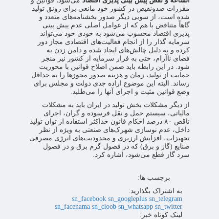
الساعه و نقض پیش بینی پذیری اقتصاد
می‌شود؛ قوانین و
مقررات ضدونقیض در کشور خود مانعی برای رونق تولید
شده است، از سویی دیگر صدور بخشنامه‌های متعدد و
گاهاً متناقض با هم که از عوامل اصلی عدم پیش بینی
پذیری اقتصاد محسوب می‌شود به خودی خود می‌تواند
سرمایه گذار را از انجام فعالیت‌های اقتصادی مجاز دور
کرده و به دلیل چالش‌های ایجاد شده و دامن زدن به
فضای ناآرام، حتی به فرار سرمایه از کشور نیز منجر
شود. در این رابطه باید ضمن اصلاح قوانین با محوریت
حمایت از تولید، زمان و هزینه صدور مجوزها را به حداقل
رساند. البته این موضوع اراده جدی دولت و مجلس برای
وضع قوانین مثبت و اجرای آنها را می‌طلبد.
از دیگر مشکلات بخش تولید در ایران باید به مشکلات
مالیاتی، سیستم حمل و نقل فرسوده و گران، اجرای
ناقص ۸۰ درصد احکام قانون حداکثر استفاده از توان تولید
داخل، عدم نوسازی شهرک‌های صنعتی به ویژه از نظر
تجهیزات، افزایش ارزبری و محدودیت‌های انرژی مصرفی
صنایع (گاز و برق) که در فصول گرم برق و در فصول
سرد گاز قطع می‌شود، اشاره کرد.
برچسب ها:
به اشتراک بگذارید:
sn_facebook
sn_googleplus
sn_telegram
sn_facenama
sn_cloob
sn_whatsapp
sn_twitter
لینک کوتاه خبر: