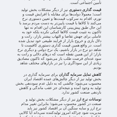
تأمین اجتماعی است.
قیمت گذاری دستوری
نیز از دیگر مشکلات بخش تولید
است؛ معمولاً دولت‌ها برای مقابله با افزایش قیمت و
تورم، اقدام به سرکوب قیمت‌ها و تعیین دستوری نرخ
می‌کنند تا کالاها با قیمت پایین‌تر به دست مردم برسد با
این حال طبق پیش‌بینی کارشناسان این اقدام نه تنها
تاکنون به تثبیت قیمت کالاها کمکی نکرده بلکه خود به
عاملی برای جهش تقاضا و التهاب بیشتر بازار، رانت و
دلال بازی و خروج بازار از فرایند طبیعی خود تبدیل شده
است. در واقع همین قیمت گذاری دستوری کافیست تا
شاهد دو نرخ در بازار باشیم، یک نرخ دولتی و دیگری نرخ
بازار؛ از این همین نقطه است که درهای دلالی و رانت به
سود عده‌ای فرصت طلب باز می‌شود که تاکنون مصادیق
زیادی از این سوداگری را نیز در بازارهای مختلف شاهد
بودیم.
کاهش تمایل سرمایه گذاران
برای سرمایه گذاری در
بخش تولید نیز از دیگر چالش‌های عمده اقتصاد ایران
محسوب می‌شود؛ چالشی که به دلیل عدم سوددهی بخش
تولید به وجود آمده و نتیجه‌ای جز عقب ماندگی و کاهش
بازدهی صنعت کشور ندارد.
نوسانات نرخ ارز
نیز از دیگر مشکلات بخش تولید و
صنعت در کشور محسوب می‌شود؛ بنابراین تغییر مدام
نرخ ارز و سایه سنگین آن بر اقتصاد کشور نیز باید
مدیریت شود چراکه امروز تولیدکننده نمی‌داند آیا کالایی