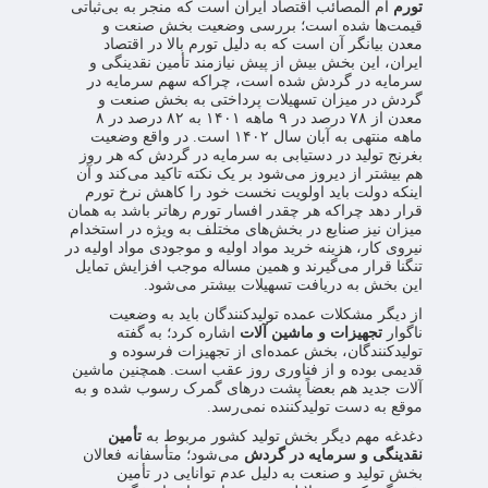
تورم
ام المصائب اقتصاد ایران است که منجر به بی‌ثباتی
قیمت‌ها شده است؛ بررسی وضعیت بخش صنعت و
معدن بیانگر آن است که به دلیل تورم بالا در اقتصاد
ایران، این بخش بیش از پیش نیازمند تأمین نقدینگی و
سرمایه در گردش شده است، چراکه سهم سرمایه در
گردش در میزان تسهیلات پرداختی به بخش صنعت و
معدن از ۷۸ درصد در ۹ ماهه ۱۴۰۱ به ۸۲ درصد در ۸
ماهه منتهی به آبان سال ۱۴۰۲ است. در واقع وضعیت
بغرنج تولید در دستیابی به سرمایه در گردش که هر روز
هم بیشتر از دیروز می‌شود بر یک نکته تاکید می‌کند و آن
اینکه دولت باید اولویت نخست خود را کاهش نرخ تورم
قرار دهد چراکه هر چقدر افسار تورم رهاتر باشد به همان
میزان نیز صنایع در بخش‌های مختلف به ویژه در استخدام
نیروی کار، هزینه خرید مواد اولیه و موجودی مواد اولیه در
تنگنا قرار می‌گیرند و همین مساله موجب افزایش تمایل
این بخش به دریافت تسهیلات بیشتر می‌شود.
از دیگر مشکلات عمده تولیدکنندگان باید به وضعیت
ناگوار
تجهیزات و ماشین آلات
اشاره کرد؛ به گفته
تولیدکنندگان، بخش عمده‌ای از تجهیزات فرسوده و
قدیمی بوده و از فناوری روز عقب است. همچنین ماشین
آلات جدید هم بعضاً پشت درهای گمرک رسوب شده و به
موقع به دست تولیدکننده نمی‌رسد.
دغدغه مهم دیگر بخش تولید کشور مربوط به
تأمین
نقدینگی و سرمایه در گردش
می‌شود؛ متأسفانه فعالان
بخش تولید و صنعت به دلیل عدم توانایی در تأمین