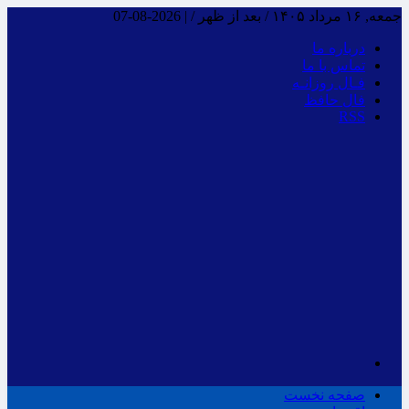
جمعه, ۱۶ مرداد ۱۴۰۵ / بعد از ظهر /
|
2026-08-07
درباره ما
تماس با ما
فـال روزانـه
فال حافظ
RSS
صفحه نخست