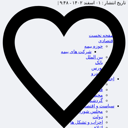
تاریخ انتشار :
۰۱ اسفند ۱۴۰۲ - ۹:۴۸ |
صفحه نخست
اقتصادی
حوزه بیمه
شرکت های بیمه
بین الملل
بانک
بورس
خودرو
اجتماعی
سلامت
قضایی
محیط زیست
گردشگری
سیاست و اقتصاد
مجلس شورای اسلامی
دولت
احزاب و تشکل ها
ائتلاف