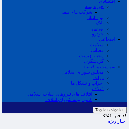
اقتصادی
حوزه بیمه
شرکت های بیمه
بین الملل
بانک
بورس
خودرو
اجتماعی
سلامت
قضایی
محیط زیست
گردشگری
سیاست و اقتصاد
مجلس شورای اسلامی
دولت
احزاب و تشکل ها
ائتلاف
ائتلاف های نیروهای انقلاب اسلامی
کانون بیمه شورای ائتلاف
Toggle navigation
کد خبر:
3741 |
اخبار ویژه
|