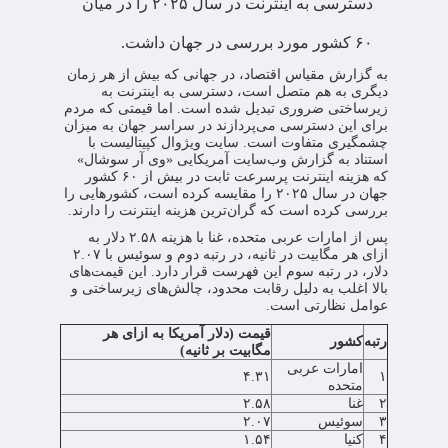
دسترسی به اینترنت در سال ۲۰۲۵ را در میان
۶۰ کشور مورد بررسی در جهان داشت.
به گزارش مقیاس اقتصاد، در جهانی که بیش از هر زمان
دیگری به هم متصل است، دسترسی به اینترنت به
زیرساختی ضروری تبدیل شده است. اما قیمتی که مردم
برای این دسترسی می‌پردازند در سراسر جهان به میزان
چشمگیری متفاوت است. سایت ویژوال کپیتالیست با
استناد به گزارش وب‌سایت آمریکایی «وی آر سوشال»
که هزینه اینترنت پرسرعت ثابت در بیش از ۶۰ کشور
جهان در سال ۲۰۲۵ را مقایسه کرده است، کشورهایی را
بررسی کرده است که گران‌ترین هزینه اینترنت را دارند.
پس از امارات عربی متحده، غنا با هزینه ۲.۵۸ دلار به
ازای هر مگابیت در ثانیه، در رتبه دوم و سوئیس با ۲.۰۷
دلار، در رتبه سوم این فهرست قرار دارد. این قیمت‌های
بالا اغلب به دلیل رقابت محدود، چالش‌های زیرساختی و
عوامل نظارتی است.
قیمت (دلار آمریکا به ازای هر
رتبه
کشور
مگابیت بر ثانیه)
امارات عربی
۴.۳۱
۱
متحده
۲
غنا
۲.۵۸
۳
سوئیس
۲.۰۷
۴
کنیا
۱.۵۴