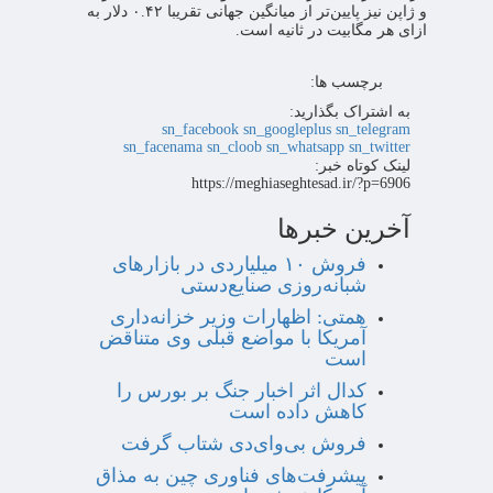
و ژاپن نیز پایین‌تر از میانگین جهانی تقریبا ۰.۴۲ دلار به
ازای هر مگابیت در ثانیه است.
برچسب ها:
به اشتراک بگذارید:
sn_facebook
sn_googleplus
sn_telegram
sn_facenama
sn_cloob
sn_whatsapp
sn_twitter
لینک کوتاه خبر:
https://meghiaseghtesad.ir/?p=6906
آخرین خبرها
فروش ۱۰ میلیاردی در بازارهای
شبانه‌روزی صنایع‌دستی
همتی: اظهارات وزیر خزانه‌داری
آمریکا با مواضع قبلی وی متناقض
است
کدال اثر اخبار جنگ بر بورس را
کاهش داده است
فروش بی‌وای‌دی شتاب گرفت
پیشرفت‌های فناوری چین به مذاق