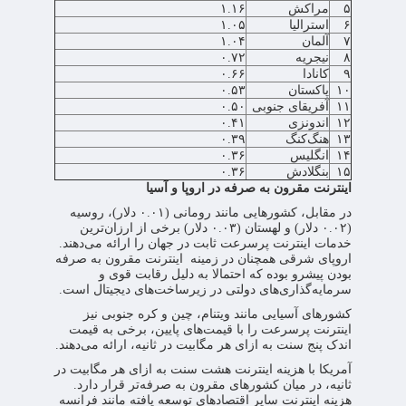
۵
مراکش
۱.۱۶
۶
استرالیا
۱.۰۵
۷
آلمان
۱.۰۴
۸
نیجریه
۰.۷۲
۹
کانادا
۰.۶۶
۱۰
پاکستان
۰.۵۳
۱۱
آفریقای جنوبی
۰.۵۰
۱۲
اندونزی
۰.۴۱
۱۳
هنگ‌کنگ
۰.۳۹
۱۴
انگلیس
۰.۳۶
۱۵
بنگلادش
۰.۳۶
اینترنت مقرون به صرفه در اروپا و آسیا
در مقابل، کشورهایی مانند رومانی (۰.۰۱ دلار)، روسیه
(۰.۰۲ دلار) و لهستان (۰.۰۳ دلار) برخی از ارزان‌ترین
خدمات اینترنت پرسرعت ثابت در جهان را ارائه می‌دهند.
اروپای شرقی همچنان در زمینه اینترنت مقرون به صرفه
بودن پیشرو بوده که احتمالا به دلیل رقابت قوی و
سرمایه‌گذاری‌های دولتی در زیرساخت‌های دیجیتال است.
کشورهای آسیایی مانند ویتنام، چین و کره جنوبی نیز
اینترنت پرسرعت را با قیمت‌های پایین، برخی به قیمت
اندک پنج سنت به ازای هر مگابیت در ثانیه، ارائه می‌دهند.
آمریکا با هزینه اینترنت هشت سنت به ازای هر مگابیت در
ثانیه، در میان کشورهای مقرون به صرفه‌تر قرار دارد.
هزینه اینترنت سایر اقتصادهای توسعه یافته مانند فرانسه