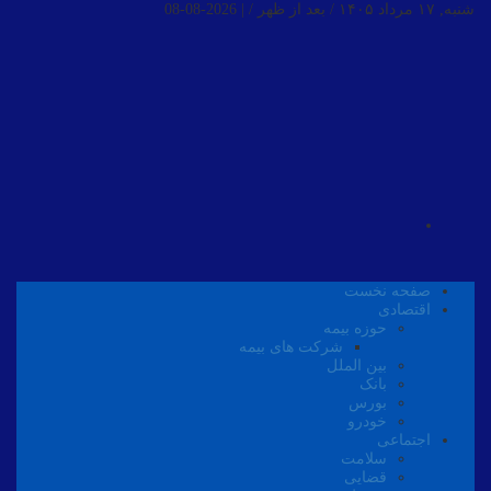
شنبه, ۱۷ مرداد ۱۴۰۵ / بعد از ظهر /
|
2026-08-08
صفحه نخست
اقتصادی
حوزه بیمه
شرکت های بیمه
بین الملل
بانک
بورس
خودرو
اجتماعی
سلامت
قضایی