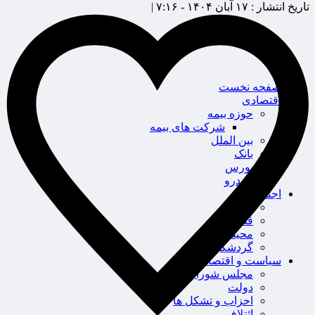
تاریخ انتشار :
۱۷ آبان ۱۴۰۴ - ۷:۱۶ |
صفحه نخست
اقتصادی
حوزه بیمه
شرکت های بیمه
بین الملل
بانک
بورس
خودرو
اجتماعی
سلامت
قضایی
محیط زیست
گردشگری
سیاست و اقتصاد
مجلس شورای اسلامی
دولت
احزاب و تشکل ها
ائتلاف