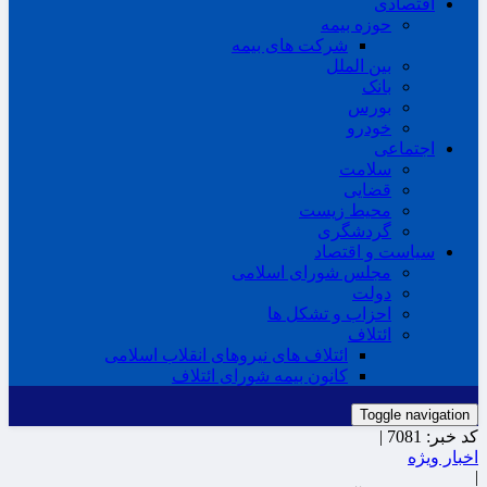
اقتصادی
حوزه بیمه
شرکت های بیمه
بین الملل
بانک
بورس
خودرو
اجتماعی
سلامت
قضایی
محیط زیست
گردشگری
سیاست و اقتصاد
مجلس شورای اسلامی
دولت
احزاب و تشکل ها
ائتلاف
ائتلاف های نیروهای انقلاب اسلامی
کانون بیمه شورای ائتلاف
Toggle navigation
کد خبر:
7081 |
اخبار ویژه
|