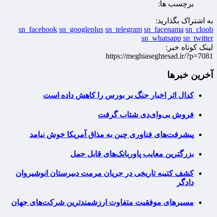
برچسب ها:
به اشتراک بگذارید:
sn_facebook
sn_googleplus
sn_telegram
sn_facenama
sn_cloob
sn_whatsapp
sn_twitter
لینک کوتاه خبر:
https://meghiaseghtesad.ir/?p=7081
آخرین خبرها
کدال اثر اخبار جنگ بر بورس را کاهش داده است
فروش بی‌وای‌دی شتاب گرفت
پیشرفت‌های فناوری چین به مذاق آمریکا خوش نیامد
بزرگترین معایب پاوربانک‌های قابل حمل
کشف کتیبه تاریخی در جریان مرمت دبیرستان انوشیروان
دادگر
مسیرهای موفقیت متفاوت ارزشمندترین شرکت‌های جهان