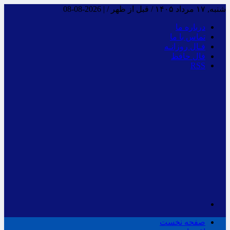
شنبه, ۱۷ مرداد ۱۴۰۵ / قبل از ظهر /
|
2026-08-08
درباره ما
تماس با ما
فـال روزانـه
فال حافظ
RSS
صفحه نخست