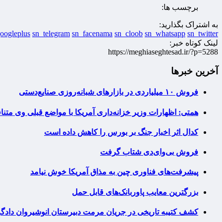
برچسب ها:
به اشتراک بگذارید:
oogleplus
sn_telegram
sn_facenama
sn_cloob
sn_whatsapp
sn_twitter
لینک کوتاه خبر:
https://meghiaseghtesad.ir/?p=5288
آخرین خبرها
فروش ۱۰ میلیاردی در بازارهای شبانه‌روزی صنایع‌دستی
همتی: اظهارات وزیر خزانه‌داری آمریکا با مواضع قبلی وی مت
کدال اثر اخبار جنگ بر بورس را کاهش داده است
فروش بی‌وای‌دی شتاب گرفت
پیشرفت‌های فناوری چین به مذاق آمریکا خوش نیامد
بزرگترین معایب پاوربانک‌های قابل حمل
کشف کتیبه تاریخی در جریان مرمت دبیرستان انوشیروان دادگر