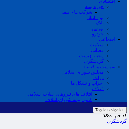
اقتصادی
حوزه بیمه
شرکت های بیمه
بین الملل
بانک
بورس
خودرو
اجتماعی
سلامت
قضایی
محیط زیست
گردشگری
سیاست و اقتصاد
مجلس شورای اسلامی
دولت
احزاب و تشکل ها
ائتلاف
ائتلاف های نیروهای انقلاب اسلامی
کانون بیمه شورای ائتلاف
Toggle navigation
کد خبر:
5288 |
گردشگری
|