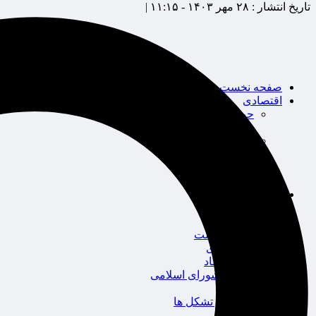
تاریخ انتشار :
۲۸ مهر ۱۴۰۳ - ۱۱:۱۵ |
صفحه نخست
اقتصادی
حوزه بیمه
شرکت های بیمه
بین الملل
بانک
بورس
خودرو
اجتماعی
سلامت
قضایی
محیط زیست
گردشگری
سیاست و اقتصاد
مجلس شورای اسلامی
دولت
احزاب و تشکل ها
ائتلاف