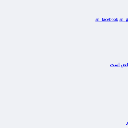
sn_facebook
sn_g
ناقض است