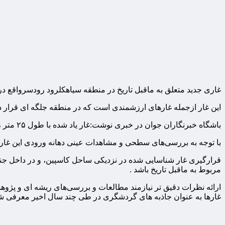
غاری جدید متعلق به ماقبل تاریخ در منطقه سیاهکلرود رودسرواقع 
این غار ازجمله غارهای ارزشمندی است که در منطقه جلگه ای قرار د
باشگاه خبرنگاران جوان در خبری نوشت:غار یاد شده با طول ۲۵ متر ،عرض حدود ۲ تا ۳ متر و ارتفاع بین یک تا ۳ متر است که بدلیل وضعیت توپوگرافی داخل غار این اعداد متغیر است .
با توجه به بررسی‌های سطحی و مشاهدات عینی دهانه ورودی این غار ب
قرارگیری غار شناسایی شده در نزدیکی ساحل کاسپین، و در داخل جنگل
مربوط به ماقبل تاریخ باشد .
غارها به عنوان جاذبه های گردشگری در طی چند سال اخیر معرفی شد