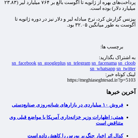
پرداخت‌های بهره از ژانویه تا آگوست بالغ بر ۷۶۴ میلیارد لیر (۲۳.۸۳
میلیارد دلار) بوده است.
بیزنس گزارش کرد، نرخ مبادله لیر و دلار نیز در دوره ژانویه تا
آگوست به‌ طور میانگین ۳۲.۰۵ بود.
برچسب ها:
به اشتراک بگذارید:
sn_facebook
sn_googleplus
sn_telegram
sn_facenama
sn_cloob
sn_whatsapp
sn_twitter
لینک کوتاه خبر:
https://meghiaseghtesad.ir/?p=5103
آخرین خبرها
فروش ۱۰ میلیاردی در بازارهای شبانه‌روزی صنایع‌دستی
همتی: اظهارات وزیر خزانه‌داری آمریکا با مواضع قبلی وی
متناقض است
کدال اثر اخبار جنگ بر بورس را کاهش داده است