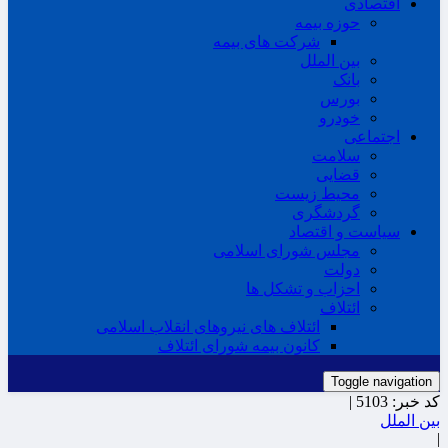
اقتصادی
حوزه بیمه
شرکت های بیمه
بین الملل
بانک
بورس
خودرو
اجتماعی
سلامت
قضایی
محیط زیست
گردشگری
سیاست و اقتصاد
مجلس شورای اسلامی
دولت
احزاب و تشکل ها
ائتلاف
ائتلاف های نیروهای انقلاب اسلامی
کانون بیمه شورای ائتلاف
Toggle navigation
کد خبر:
5103 |
بین الملل
|