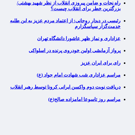
راه نجات و ضامن پیروزی انقلاب از نظر شهید بهشتی/
بزرگترین خطر برای انقلاب چیست؟
رئیسی در دیدار روحانی: از اعتماد مردم عزیز به این طلبه
خدمت‌گزار سپاسگزارم
عزاداری و نماز ظهر عاشورا دانشگاه تهران
پرواز آزمایشی اولین خودروی پرنده در اسلواکی
رای برای ایران عزیز
مراسم عزاداری شب شهادت امام جواد (ع)
دریافت نوبت دوم واکسن ایرانی کرونا توسط رهبر انقلاب
مراسم روز تاسوعا امامزاده صالح(ع)