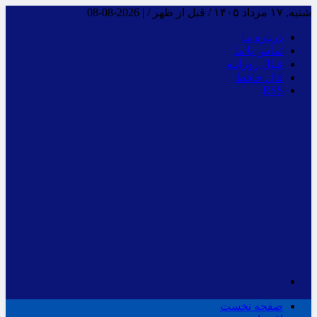
شنبه, ۱۷ مرداد ۱۴۰۵ / قبل از ظهر /
|
2026-08-08
درباره ما
تماس با ما
فـال روزانـه
فال حافظ
RSS
صفحه نخست