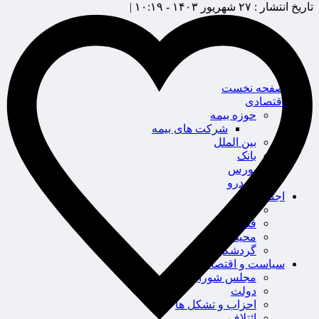
تاریخ انتشار :
۲۷ شهریور ۱۴۰۳ - ۱۰:۱۹ |
صفحه نخست
اقتصادی
حوزه بیمه
شرکت های بیمه
بین الملل
بانک
بورس
خودرو
اجتماعی
سلامت
قضایی
محیط زیست
گردشگری
سیاست و اقتصاد
مجلس شورای اسلامی
دولت
احزاب و تشکل ها
ائتلاف