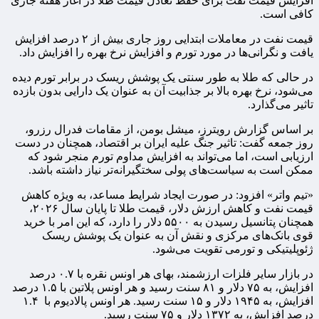
افزایش قیمت نفت برای حفظ تعادل قیمت طلا در آغاز هفته جاری
کافی است.
قیمت نفت در معاملات ابتدایی روز جاری بیش از ۲ درصد افزایش
یافت و نگرانی‌ها در مورد تورم و افزایش نرخ بهره را افزایش داد.
در حالی که طلا به طور سنتی یک پوشش ریسک در برابر تورم دیده
می‌شود، نرخ بهره بالا بر جذابیت آن به عنوان یک دارایی بدون بازده
تاثیر می‌گذارد.
بر اساس گزارش رویترز، میشل بومن، از مقامات فدرال رزرو،
روز جمعه گفت: تاثیر جنگ علیه ایران بر اقتصاد، همچنان در دست
ارزیابی است، اما می‌تواند به افزایش مداوم تورم منجر شود که
ممکن است به سیاست‌های پولی سختگیرانه‌تر نیاز داشته باشد.
«تیم واتر» افزود: در صورت ایجاد شرایط مساعد، به ویژه کاهش
قیمت نفت و کاهش ارزش دلار، قیمت طلا تا پایان سال ۲۰۲۶،
همچنان پتانسیل رسیدن به ۵۵۰۰ دلار را دارد، که این امر با خرید
قوی بانک‌های مرکزی و نقش آن به عنوان یک پوشش ریسک
ژئوپلیتیکی و تورمی تقویت می­‌شود.
در بازار سایر فلزات ارزشمند، بهای هر اونس نقره با ۰.۷ درصد
افزایش، به ۷۵ دلار و ۸۱ سنت رسید و هر اونس پلاتین با ۱.۵ درصد
افزایش، به ۱۹۴۵ دلار و ۱۵ سنت رسید. هر اونس پالادیوم با ۱.۴
درصد افزایش، به ۱۳۷۲ دلار و ۷۵ سنت رسید.