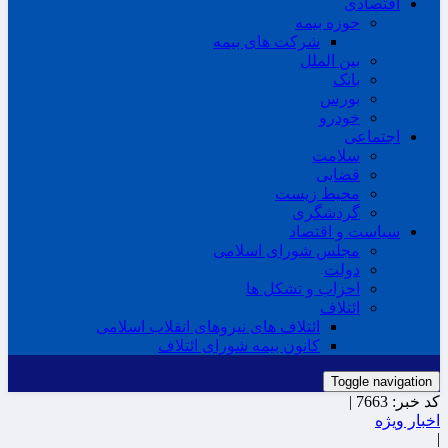
اقتصادی
حوزه بیمه
شرکت های بیمه
بین الملل
بانک
بورس
خودرو
اجتماعی
سلامت
قضایی
محیط زیست
گردشگری
سیاست و اقتصاد
مجلس شورای اسلامی
دولت
احزاب و تشکل ها
ائتلاف
ائتلاف های نیروهای انقلاب اسلامی
کانون بیمه شورای ائتلاف
Toggle navigation
کد خبر:
7663 |
اخبار ویژه
|