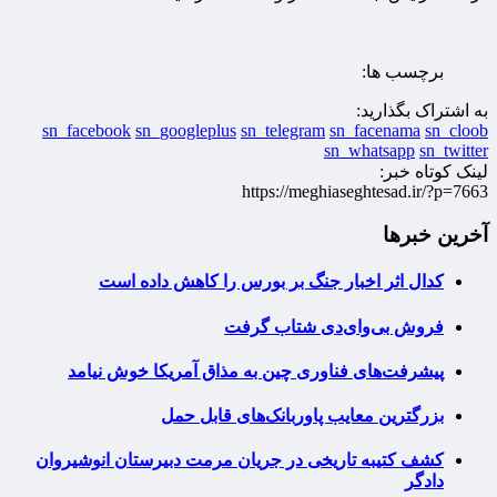
برچسب ها:
به اشتراک بگذارید:
sn_facebook
sn_googleplus
sn_telegram
sn_facenama
sn_cloob
sn_whatsapp
sn_twitter
لینک کوتاه خبر:
https://meghiaseghtesad.ir/?p=7663
آخرین خبرها
کدال اثر اخبار جنگ بر بورس را کاهش داده است
فروش بی‌وای‌دی شتاب گرفت
پیشرفت‌های فناوری چین به مذاق آمریکا خوش نیامد
بزرگترین معایب پاوربانک‌های قابل حمل
کشف کتیبه تاریخی در جریان مرمت دبیرستان انوشیروان
دادگر