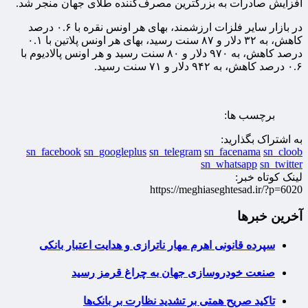
افزایش صادرات به بزرگترین مصرف‌کننده طلای جهان منجر شد.
در بازار سایر فلزات ارزشمند، بهای هر اونس نقره با ۰.۶ درصد
کاهش، به ۳۲ دلار و ۸۷ سنت رسید، بهای هر اونس پلاتین با ۰.۱
درصد کاهش، به ۹۷۰ دلار و ۸۰ سنت رسید و هر اونس پالادیوم با
۰.۶ درصد کاهش، به ۹۴۲ دلار و ۷۱ سنت رسید.
برچسب ها:
به اشتراک بگذارید:
sn_facebook
sn_googleplus
sn_telegram
sn_facenama
sn_cloob
sn_whatsapp
sn_twitter
لینک کوتاه خبر:
https://meghiaseghtesad.ir/?p=6020
آخرین خبرها
سپرده قانونی اهرم مهار ناترازی و هدایت اعتبار بانکی
صنعت خودروسازی جهان به چراغ قرمز رسید
تاکید صریح همتی بر تشدید نظارت بر بانک‌ها