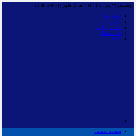
دوشنبه, ۱۹ مرداد ۱۴۰۵ / بعد از ظهر /
|
2026-08-10
درباره ما
تماس با ما
فـال روزانـه
فال حافظ
RSS
صفحه نخست