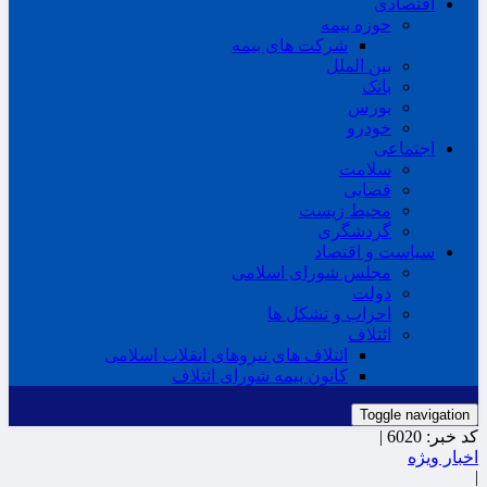
اقتصادی
حوزه بیمه
شرکت های بیمه
بین الملل
بانک
بورس
خودرو
اجتماعی
سلامت
قضایی
محیط زیست
گردشگری
سیاست و اقتصاد
مجلس شورای اسلامی
دولت
احزاب و تشکل ها
ائتلاف
ائتلاف های نیروهای انقلاب اسلامی
کانون بیمه شورای ائتلاف
Toggle navigation
کد خبر:
6020 |
اخبار ویژه
|