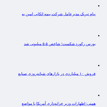
پیام تبریک مدیرعامل شرکت بیمه اتکایی امین به
بورس رکورد شکست؛ شاخص ۵.۵ میلیونی شد
فروش ۱۰ میلیاردی در بازارهای شبانه‌روزی صنایع
همتی: اظهارات وزیر خزانه‌داری آمریکا با مواضع