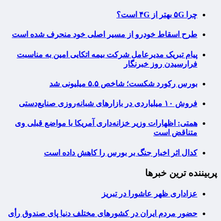
چرا ۵G بهتر از ۴G است؟
طرح اسقاط خودرو از مسیر اصلی خود منحرف شده است
پیام تبریک مدیرعامل شرکت بیمه اتکایی امین به مناسبت
فرارسیدن روز خبرنگار
بورس رکورد شکست؛ شاخص ۵.۵ میلیونی شد
فروش ۱۰ میلیاردی در بازارهای شبانه‌روزی صنایع‌دستی
همتی: اظهارات وزیر خزانه‌داری آمریکا با مواضع قبلی وی
متناقض است
کدال اثر اخبار جنگ بر بورس را کاهش داده است
پربیننده ترین خبرها
عزاداری ظهر عاشورا در تبریز
حضور مردم ایران در کشورهای مختلف دنیا پای صندوق رأی