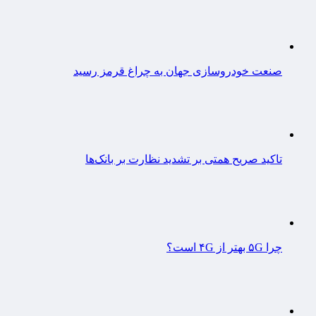
صنعت خودروسازی جهان به چراغ قرمز رسید
تاکید صریح همتی بر تشدید نظارت بر بانک‌ها
چرا ۵G بهتر از ۴G است؟