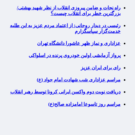
راه نجات و ضامن پیروزی انقلاب از نظر شهید بهشتی/
بزرگترین خطر برای انقلاب چیست؟
رئیسی در دیدار روحانی: از اعتماد مردم عزیز به این طلبه
خدمت‌گزار سپاسگزارم
عزاداری و نماز ظهر عاشورا دانشگاه تهران
پرواز آزمایشی اولین خودروی پرنده در اسلواکی
رای برای ایران عزیز
مراسم عزاداری شب شهادت امام جواد (ع)
دریافت نوبت دوم واکسن ایرانی کرونا توسط رهبر انقلاب
مراسم روز تاسوعا امامزاده صالح(ع)