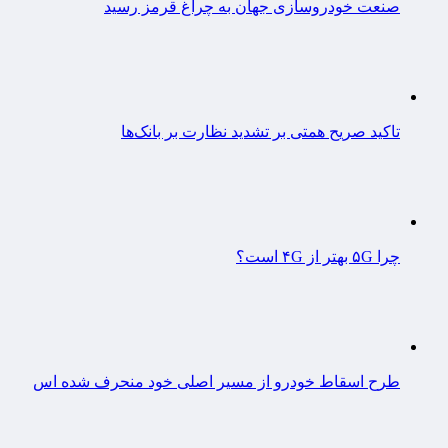
صنعت خودروسازی جهان به چراغ قرمز رسید
تاکید صریح همتی بر تشدید نظارت بر بانک‌ها
چرا ۵G بهتر از ۴G است؟
طرح اسقاط خودرو از مسیر اصلی خود منحرف شده اس