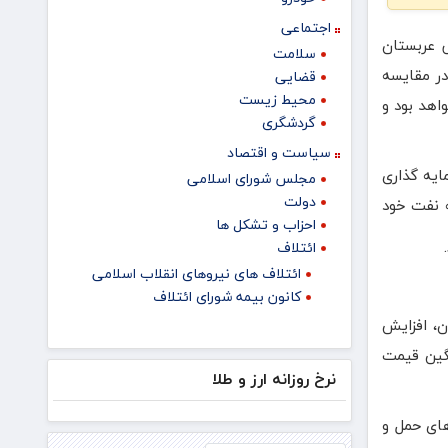
اجتماعی
 عربستان
سلامت
د که در مقایسه
قضایی
محیط زیست
اهد بود و
گردشگری
سیاست و اقتصاد
ایه گذاری
مجلس شورای اسلامی
دولت
ه نفت خود
احزاب و تشکل ها
ائتلاف
ائتلاف های نیروهای انقلاب اسلامی
کانون بیمه شورای ائتلاف
ن، افزایش
 بشکه، بالاتر از میانگین قیمت
نرخ روزانه ارز و طلا
های حمل و