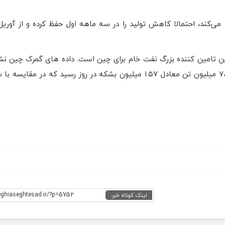
می‌کند، احتمالا کاهش تولید را در سه ماهه اول حفظ کرده و از آوریل
ین تامین کننده بزرگ نفت خام برای چین است. داده های گمرک چین نش
eghiaseghtesad.ir/?p=5752
لینک کوتاه خبر: