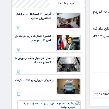
آخرین خبرها
 به تدریج
فروش ۱۰ میلیاردی در بازارهای
شبانه‌روزی صنایع
ان داد که
واردات نفت چین از عربستان سعودی در سال ۲۰۲۴، به ۷۸.۶۴ میلیون تن معادل ۱.۵۷ میلیون بشکه در روز رسید که در مقایسه با سال ۲۰۲۳،
همتی: اظهارات وزیر خزانه‌داری
آمریکا با مواضع
کدال اثر اخبار جنگ بر بورس را
کاهش داده است
فروش بی‌وای‌دی شتاب گرفت
https://m
پیشرفت‌ه
فناوری چی