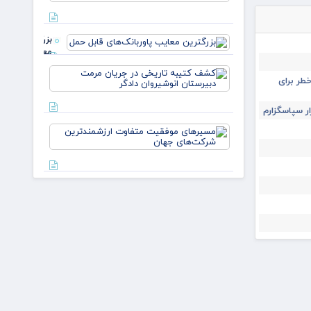
به مذاق
آمریکا خ
نیام
بزرگترین
معایب
پاوربانک‌های
کشف
قابل حمل
طر برای
کتیبه
تاریخی در
جریان
ار سپاسگزارم
مرمت
مسیرهای
دبیرستان
موفقیت
انوشی
متفاوت
ارزشمندتر
شرکت‌های
ظرفیت نیروگاه‌های تجدیدپذیر
جه
کشور چقدر شد؟
بی‌وای‌دی به مصاف رقبای
ژاپنی می‌رود