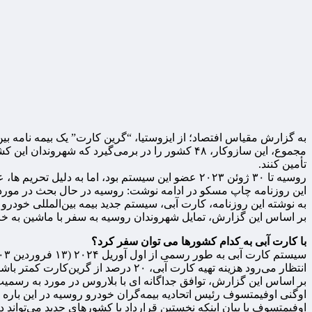
مجموع، این سازوکار، ۴۸ کشور را در برمی‌گیرد ک
تأمین کنند.
روسیه تا ۳۰ ژوئن ۲۰۲۳ عضو این سیستم بود، اما به دلیل تحریم ها، عضویت فدراسیون روسیه برای مدت نامحدودی به حالت تعلیق درآمد.
این روزنامه چاپ مسکو در ادامه نوشت:‌ روسیه در حال بحث در مو
به نوشته این روزنامه، کارت آبی، سیستم جدید بیمه بین‌المللی خودر
بر اساس این گزارش، تمایل شهروندان روسیه به سفر با ماشین به خارج از کشور، در ح
با کارت آبی به کدام کشورها می توان سفر کرد؟
سیستم کارت آبی به طور رسمی از اول آوریل ۲۰۲۴ (۱۳ فروردین ۱۴۰۳) آغاز به کار خواهد کرد.
انتظار می‌رود هزینه تهیه کارت آبی، ۲۰ درصد از گرین‌کارت کمتر باشد. هزینه گرین کارت برای یک سفر دو هفته ای روس‌ها به یک کشور همسایه حدود یک هزار و ۵۰۰ تا ۲ هزار روبل است.
بر اساس این گزارش، توافق جداگانه ای با بلاروس در مورد به رسمیت شناختن متق
اوگنی اوفیمتسوف رئیس اتحادیه بیمه‌گران خودرو روسیه در این باره گف
اوفیمتسوف با بیان اینکه نخستین قرارداد با کشورهای جدید می‌تواند در نیمه دوم سال ۲۰۲۴ میلادی امضا شود، گفت: نرخ بیمه کارت آبی با کشوره