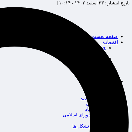
تاریخ انتشار :
۲۳ اسفند ۱۴۰۲ - ۱۰:۱۴ |
صفحه نخست
اقتصادی
حوزه بیمه
شرکت های بیمه
بین الملل
بانک
بورس
خودرو
اجتماعی
سلامت
قضایی
محیط زیست
گردشگری
سیاست و اقتصاد
مجلس شورای اسلامی
دولت
احزاب و تشکل ها
ائتلاف