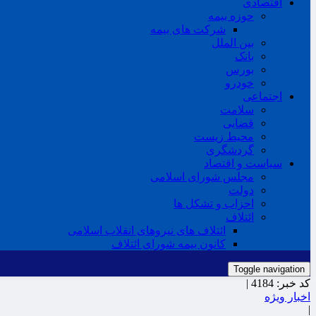
اقتصادی
حوزه بیمه
شرکت های بیمه
بین الملل
بانک
بورس
خودرو
اجتماعی
سلامت
قضایی
محیط زیست
گردشگری
سیاست و اقتصاد
مجلس شورای اسلامی
دولت
احزاب و تشکل ها
ائتلاف
ائتلاف های نیروهای انقلاب اسلامی
کانون بیمه شورای ائتلاف
Toggle navigation
کد خبر:
4184 |
اخبار ویژه
|