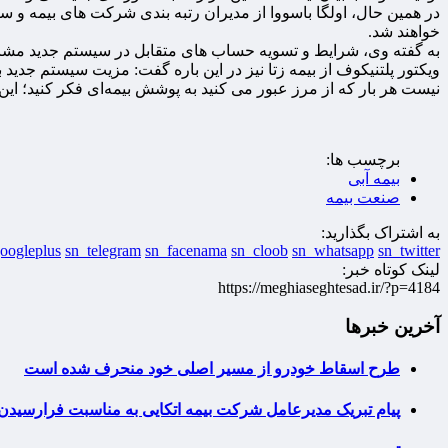
در همین حال،‌ اولگا باسووا از مدیران رتبه بندی شرکت های بیمه و
خواهند شد.
به گفته وی، شرایط و تسویه حساب های متقابل در سیستم جدید مشابه
ویکتور پلتنیکوف از بیمه زتا نیز در این باره گفت: مزیت سیستم جدی
نیست هر بار که از مرز عبور می کنید به پوشش بیمه‌ای فکر کنید؛‌ ا
برچسب ها:
بیمه آبی
صنعت بیمه
به اشتراک بگذارید:
oogleplus
sn_telegram
sn_facenama
sn_cloob
sn_whatsapp
sn_twitter
لینک کوتاه خبر:
https://meghiaseghtesad.ir/?p=4184
آخرین خبرها
طرح اسقاط خودرو از مسیر اصلی خود منحرف شده است
پیام تبریک مدیرعامل شرکت بیمه اتکایی به مناسبت فرارسیدن 