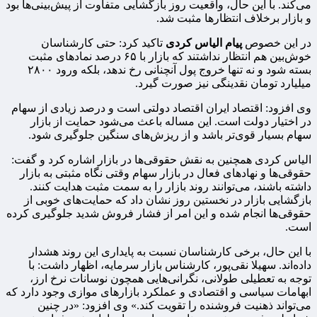
می‌کند. با این حال، واقعیت روز بازگشایی متفاوت از پیش‌بینی‌ها بود
و بازار برخلاف انتظارها مثبت شد.
در این خصوص
پیام الیاس کردی
تاکید کرد: حتی کارشناسان
خوش‌بین هم انتظار نداشتند که بازار با ۶۵ درصد نمادهای مثبت
بسته شود و نه تنها خروج پول آنچنانی رخ ندهد، بلکه ورود ۲۸۰۰
میلیارد تومان نقدینگی نیز صورت گیرد.
وی افزود: اقتصاد ایران اقتصاد دولتی است و درصد زیادی از سهام
در اختیار دولت است. این مساله باعث می‌شود حمایت از بازار
سهام بسیار قوی‌تر باشد و از ریزش‌های سنگین جلوگیری شود.
الیاس کردی همچنین به نقش حقوقی‌ها در بازار اشاره کرد و گفت:
حقوقی‌ها و نهادهای فعال در بازار سهام وقتی نگاه مثبتی به بازار
داشته باشند، می‌توانند روند بازار را به سمت مثبت هدایت کنند.
بازگشایی بازار در نخستین روز نشان داد که حمایت‌های خوبی از
حقوقی‌ها انجام شده و این امر از فشار فروش شدید جلوگیری کرده
است.
با این حال، برخی کارشناسان نسبت به پایداری این روند هشدار
داده‌اند. سهیلا نقی‌پور، کارشناس بازار سرمایه، اظهار داشت: با
توجه به تعطیلی طولانی، نگرانی‌هایی همچون نوسانات نرخ ارز،
ابهامات سیاسی و اقتصادی و عملکرد بازارهای موازی وجود دارد که
می‌تواند ذهنیت فروشنده را تقویت کند.» وی افزود: «در چنین