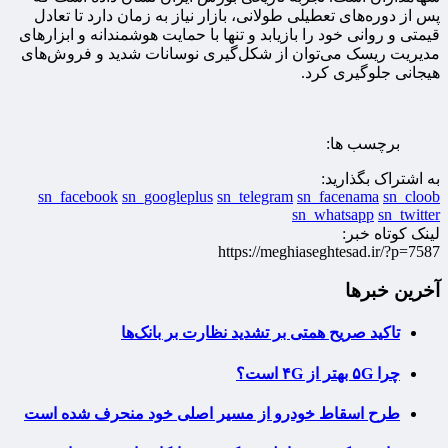
پس از دوره‌های تعطیلی طولانی، بازار نیاز به زمان دارد تا تعادل
قیمتی و روانی خود را بازیابد و تنها با حمایت هوشمندانه و ابزارهای
مدیریت ریسک می‌توان از شکل‌گیری نوسانات شدید و فروش‌های
هیجانی جلوگیری کرد.
برچسب ها:
به اشتراک بگذارید:
sn_facebook
sn_googleplus
sn_telegram
sn_facenama
sn_cloob
sn_whatsapp
sn_twitter
لینک کوتاه خبر:
https://meghiaseghtesad.ir/?p=7587
آخرین خبرها
تاکید صریح همتی بر تشدید نظارت بر بانک‌ها
چرا ۵G بهتر از ۴G است؟
طرح اسقاط خودرو از مسیر اصلی خود منحرف شده است