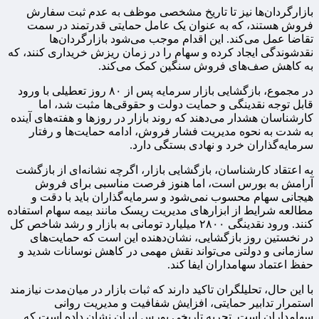
بازارگردان‌ها نیز تا تاریخ مشخصی موظف به عدم ثبت سفارش
فروش هستند، که به عنوان یک عامل حمایتی قدرتمند در سمت
تقاضا عمل می‌کند. این اقدام موجب می‌شود بازارگردان‌ها
نقدشوندگی ایجاد کرده و سهام را در زمان ریزش خریداری کنند، که
به کاهش صف‌های فروش سنگین کمک می‌کند.
در مجموع، بازگشایی بازار سرمایه پس از ۸۰ روز تعطیلی با ورود
قابل توجه نقدینگی و حمایت دولت و حقوقی‌ها مثبت شد، اما
کارشناسان هشدار می‌دهند که روند بازار در روزها و هفته‌های آینده
به شدت به نحوه مدیریت فشار فروش، ادامه حمایت‌ها و رفتار
سرمایه‌گذاران خرد و نهادی بستگی دارد.
به اعتقاد کارشناسان، بازگشایی بازار، اگرچه نشانه‌ای از بازگشت
آرامش به بورس است، اما هنوز فرصت مناسبی برای فروش
هیجانی سهام محسوب نمی‌شود و سرمایه‌گذاران باید با دقت و
مطالعه شرایط از ابزارهای مدیریت ریسک مانند بیمه سهام استفاده
کنند. ورود نقدینگی ۲۸۰۰ میلیارد تومانی به بازار و رشد شاخص کل
در نخستین روز بازگشایی، نشان‌دهنده این است که حمایت‌های
سازمانی و دولتی می‌تواند نقش مهمی در کاهش نوسانات شدید و
حفظ اعتماد سهامداران ایفا کند.
با این حال، تحلیلگران تاکید دارند که ثبات بازار در میان‌مدت نیازمند
استمرار تدابیر حمایتی، افزایش شفافیت و مدیریت روانی
سهامداران است. تجربه تاریخی بورس ایران نشان داده است که