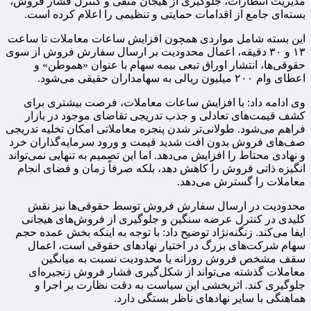
مدیریت انتظارات، جلوگیری از هیجان منفی و کنترل فشار فروش،
بسته‌ای جامع از اقدامات حمایتی و تنظیمی را اعلام کرده است.
این بسته شامل مواردی همچون افزایش ساعات معاملات تا ساعت
۱۳ و ۳۰ دقیقه، اعمال محدودیت بر ارسال سفارش فروش از سوی
حقوقی‌ها، انتشار اوراق تبعی بیمه سهام با عنوان «هموطن» و
اعطای وام ۲۰۰ میلیون ریالی به سهامداران حقیقی می‌شود.
وی ادامه داد: با افزایش ساعات معاملات، فرصت بیشتری برای
کشف قیمت‌های تعادلی و جذب تدریجی تقاضای موجود در بازار
فراهم می‌شود. طولانی‌تر شدن پنجره معاملاتی امکان تخلیه تدریجی
صف‌های فروش بدون افت شدید قیمت و ورود سرمایه‌گذاران خرد
و نهادی محتاط را افزایش می‌دهد. اما این تصمیم به تنهایی نمی‌تواند
انگیزه ذاتی فروش را کاهش دهد، بلکه صرفاً زمان و فضای انجام
معاملات را گسترش می‌دهد.
محدودیت در ارسال سفارش فروش توسط حقوقی‌ها نیز نقش
کلیدی در کنترل عرضه سنگین و جلوگیری از فروش‌های هیجانی
ایفا می‌کند. زنگنه‌نژاد توضیح داد: با توجه به اینکه بخش عمده حجم
سهام شرکت‌های بزرگ در اختیار نهادهای حقوقی است، اعمال
سقف مشخص فروش روزانه یا محدودیت نسبت به میانگین
معاملات گذشته می‌تواند از شکل‌گیری فشار فروش زنجیره‌ای
جلوگیری کند. اثربخشی این سیاست به دقت نظارت بر اجرا و
هماهنگی با سایر نهادهای ناظر بستگی دارد.