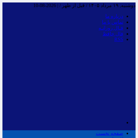
دوشنبه, ۱۹ مرداد ۱۴۰۵ / قبل از ظهر /
|
2026-08-10
درباره ما
تماس با ما
فـال روزانـه
فال حافظ
RSS
صفحه نخست