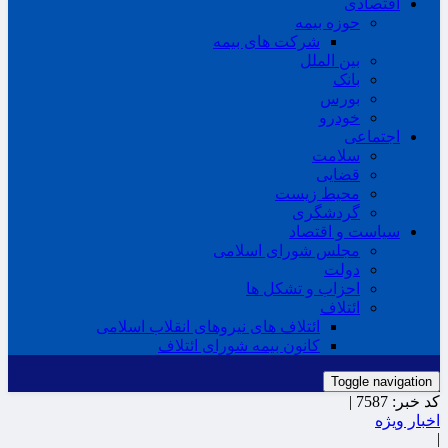
اقتصادی
حوزه بیمه
شرکت های بیمه
بین الملل
بانک
بورس
خودرو
اجتماعی
سلامت
قضایی
محیط زیست
گردشگری
سیاست و اقتصاد
مجلس شورای اسلامی
دولت
احزاب و تشکل ها
ائتلاف
ائتلاف های نیروهای انقلاب اسلامی
کانون بیمه شورای ائتلاف
Toggle navigation
کد خبر:
7587 |
اخبار ویژه
|