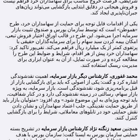
شرایطی، فرصت خروج مناسب برای سهامداران خرد فراهم نیست
و فروش هیجانی در دقایق ابتدایی بازگشایی می‌تواند زیان‌های
جبران‌ناپذیری ایجاد کند.
یکی از اقدامات قابل توجه برای حمایت از سهامداران خرد، طرح
«هموطن» است که توسط سازمان بورس و صندوق تثبیت بازار
سرمایه اجرا می‌شود. این طرح در قالب اوراق اختیار فروش تبعی،
امکان بیمه کردن سبد سهام را برای سرمایه‌گذاران حقیقی با
پرتفوی کمتر از یک میلیارد ریال فراهم می‌کند. نقی‌پور تاکید کرد:
سهامداران خرد پیش از هر اقدام، شرایط و ضوابط این طرح را
مطالعه کرده و در صورت تمایل، از آن به عنوان ابزاری برای
مدیریت ریسک استفاده کنند.
محمد غفوری، کارشناس دیگر بازار سرمایه،
اهمیت نقدشوندگی
اشاره کرد و گفت: یکی از اصولی که باید برای بازگشایی بازار از
قبل برنامه‌ریزی شود، نقدشوندگی است. بازار سرمایه، به ویژه
بازار سهام، رسالتی در زمینه نقدشوندگی دارد و در کنار شفافیت،
باید توجه ویژه‌ای به این موضوع شود.» وی افزود: «متولیان بازار باید
از طریق حمایت نقدینگی، جلب اعتماد سهامداران و نشان دادن
نقش حمایتی خود در تابلوهای معاملاتی، شرایط را برای بازگشایی
کنترل کنند.
همچنین
سعید زنگنه ‌نژاد کارشناس بازار سرمایه
در تشریح بسته
حمایتی سازمان بورس به ایسنا گفت: سازمان بورس با هدف