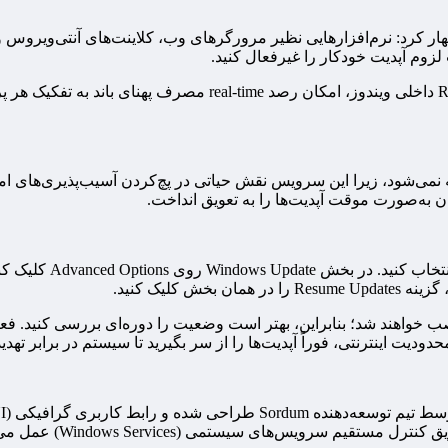
لزوم آپدیت خودکار را غیرفعال کنید.
وی افزود: ابزارهایی مانند GlassWire، NetBalancer و urce Monitor
ن به‌صورت موقت آپدیت‌ها را به تعویق انداخت.
م سرویس‌های سیستمی (Windows Services) عمل می‌کند.