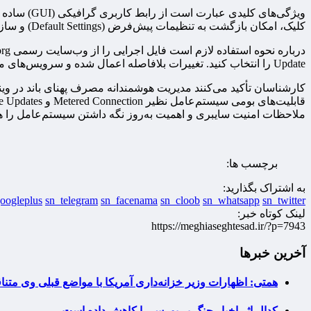
کلیک، امکان بازگشت به تنظیمات پیش‌فرض (Default Settings) و سازگاری با اجرا از روی USB Flash Drive
Update را انتخاب کنید. تغییرات بلافاصله اعمال شده و سرویس‌های مرتبط در سطح سیستمی متوقف می‌شوند. برای فعال‌سازی مجدد، گزینه Enable Windows Update را انتخاب کنید.
کارشناسان تأکید می‌کنند مدیریت هوشمندانه مصرف پهنای باند در ویند
ملاحظات امنیت سایبری و اهمیت به‌روز نگه داشتن سیستم‌عامل را هرگ
برچسب ها:
به اشتراک بگذارید:
oogleplus
sn_telegram
sn_facenama
sn_cloob
sn_whatsapp
sn_twitter
لینک کوتاه خبر:
https://meghiaseghtesad.ir/?p=7943
آخرین خبرها
همتی: اظهارات وزیر خزانه‌داری آمریکا با مواضع قبلی وی مت
کدال اثر اخبار جنگ بر بورس را کاهش داده است