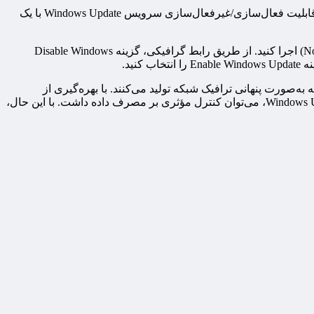
ویژگی‌های کلیدی عبارت است از رابط کاربری گرافیکی (GUI) ساده و بدون نیاز به نصب (Portable)، پشتیبانی از ویندوزهای ۷، ۸، ۱۰ و ۱۱، قابلیت فعال‌سازی/غیرفعال‌سازی سرویس Windows Update با یک
درباره نحوه استفاده لازم است فایل اجرایی را از وب‌سایت رسمی Sordum.org دانلود کنید. فایل را بدون نیاز به نصب (No Installation Required) اجرا کنید. از طریق رابط گرافیکی، گزینه Disable Windows
‌صورت پنهانی ترافیک شبکه تولید می‌کنند. با بهره‌گیری از
قابلیت‌های بومی سیستم‌عامل نظیر Metered Connection و Pause Updates و در صورت نیاز با استفاده از ابزارهای ثالث مانند Windows Update Blocker، می‌توان کنترل مؤثری بر مصرف داده داشت. با این حال،