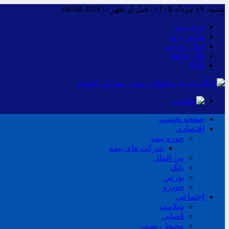
شنبه, ۱۷ مرداد ۱۴۰۵ / قبل از ظهر /
|
2026-08-08
درباره ما
تماس با ما
فـال روزانـه
فال حافظ
RSS
صفحه نخست
اقتصادی
حوزه بیمه
شرکت های بیمه
بین الملل
بانک
بورس
خودرو
اجتماعی
سلامت
قضایی
محیط زیست