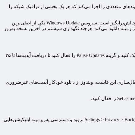
یندهای متعددی را اجرا می‌کند که هر یک بخشی از ترافیک شبکه را
به گزارش مقیاس اقتصاد، این مصرف پنهان پهنای باند، به‌ویژه برای کاربرانی که از اینترنت محدود، پرهزینه یا با سرعت پایین بهره می‌برند، چالش‌برانگیز است. سرویس Windows Update یکی از اصلی‌ترین
‌زمینه دانلود می‌کند. هرچند نگهداری سیستم در آخرین نسخه به‌روز
برای غیرفعال سازی، وارد مسیر Settings > Update & Security > Windows Update شوید. برروی Advanced Options (گزینه‌های پیشرفته) کلیک کنید و گزینه Pause Updates را فعال کنید تا دریافت آپدیت‌ها تا ۳۵
 با فعال‌سازی این قابلیت، ویندوز از دانلود خودکار آپدیت‌های غیرضروری
بسیاری از اپلیکیشن‌ها حتی در زمانی که از آن‌ها استفاده نمی‌کنید، در پس‌زمینه اجرا شده و پهنای باند مصرف می‌کنند. به مسیر Settings > Privacy > Background apps بروید و دسترسی پس‌زمینه اپلیکیشن‌هایی