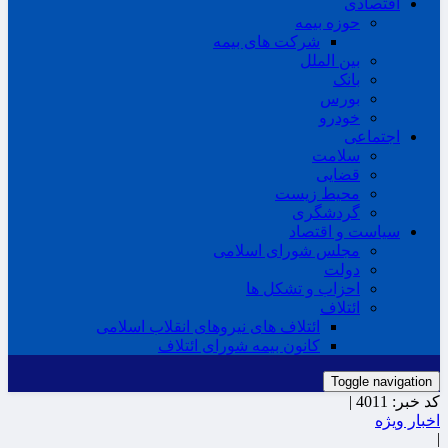
اقتصادی
حوزه بیمه
شرکت های بیمه
بین الملل
بانک
بورس
خودرو
اجتماعی
سلامت
قضایی
محیط زیست
گردشگری
سیاست و اقتصاد
مجلس شورای اسلامی
دولت
احزاب و تشکل ها
ائتلاف
ائتلاف های نیروهای انقلاب اسلامی
کانون بیمه شورای ائتلاف
Toggle navigation
کد خبر:
4011 |
اخبار ویژه
|