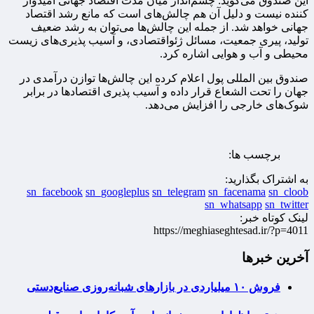
این صندوق می‌گوید: چشم‌انداز میان مدت اقتصاد جهانی امیدوار
کننده نیست و دلیل آن هم چالش‌های است که مانع رشد اقتصاد
جهانی خواهد شد. از جمله این چالش‌ها می‌توان به رشد ضعیف
تولید، پیری جمعیت، مسائل ژئواقتصادی، و آسیب پذیری‌های زیست
محیطی و آب و هوایی اشاره کرد.
صندوق بین المللی پول اعلام کرده این چالش‌ها توازن درآمدی در
جهان را تحت الشعاع قرار داده و آسیب پذیری اقتصادها در برابر
شوک‌های خارجی را افزایش می‌دهد.
برچسب ها:
به اشتراک بگذارید:
sn_facebook
sn_googleplus
sn_telegram
sn_facenama
sn_cloob
sn_whatsapp
sn_twitter
لینک کوتاه خبر:
https://meghiaseghtesad.ir/?p=4011
آخرین خبرها
فروش ۱۰ میلیاردی در بازارهای شبانه‌روزی صنایع‌دستی