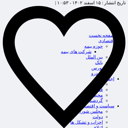
تاریخ انتشار :
۱۵ اسفند ۱۴۰۲ - ۱۰:۵۳ |
صفحه نخست
اقتصادی
حوزه بیمه
شرکت های بیمه
بین الملل
بانک
بورس
خودرو
اجتماعی
سلامت
قضایی
محیط زیست
گردشگری
سیاست و اقتصاد
مجلس شورای اسلامی
دولت
احزاب و تشکل ها
ائتلاف