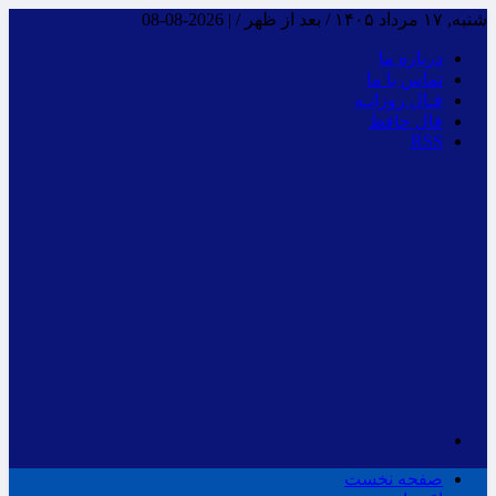
شنبه, ۱۷ مرداد ۱۴۰۵ / بعد از ظهر /
|
2026-08-08
درباره ما
تماس با ما
فـال روزانـه
فال حافظ
RSS
صفحه نخست