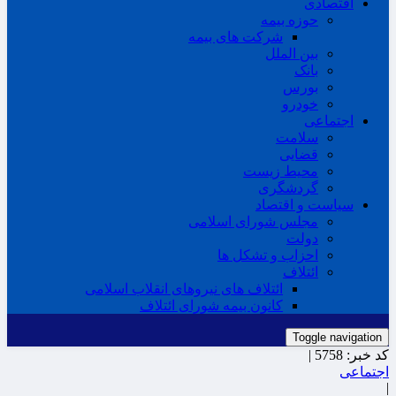
اقتصادی
حوزه بیمه
شرکت های بیمه
بین الملل
بانک
بورس
خودرو
اجتماعی
سلامت
قضایی
محیط زیست
گردشگری
سیاست و اقتصاد
مجلس شورای اسلامی
دولت
احزاب و تشکل ها
ائتلاف
ائتلاف های نیروهای انقلاب اسلامی
کانون بیمه شورای ائتلاف
Toggle navigation
کد خبر:
5758 |
اجتماعی
|