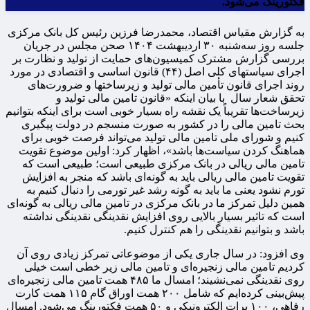
فکتورینگ می‌شود.
به گزارش مقیاس اقتصاد، محمدرضا فرزین رئیس کل بانک مرکزی
جلسه روز سه‌شنبه ۳۰ اردیبهشت ۱۴۰۴ صحن مجلس در جریان
بررسی گزارش مشترک کمیسیون‌های حمایت از تولید و نظارت بر
اجرای سیاستهای کلی اصل (۴۴) قانون اساسی و اقتصادی در مورد
روند اجرای قانون تأمین مالی تولید و زیرساختها و ضرورت‌های
تحقق شعار سال با بیان اینکه «قانون تامین مالی تولید و
زیرساخت‌ها تقریباً یک نقشه راه بسیار خوبی است برای اینکه بتوانیم
بحث تامین مالی را در کشور به صورت منسجم در دولت پیگیری
کنیم و شورای ملی تامین مالی تولید می‌تواند فرصت خوبی برای
هماهنگ کردن سیاست‌ها باشد»، اظهار کرد: اولین موضوع تقویت
تامین مالی ریالی در بانک مرکزی طبیعی است؛ طبیعی است که
تقویت تامین مالی ریالی باید به گونه‌ای باشد که منجر به افزایش
تورم نشود یعنی ما باید به گونه رشد غیر تورمی را دنبال کنیم به
همین دلیل تمرکز ما در بانک مرکزی در تامین مالی ریالی به گونه‌ای‌
است که تاثیر بسیار بالایی روی افزایش نقدینگی نقدینگی نداشته
باشد و بتوانیم نقدینگی را هم کنترل کنیم.
وی افزود: در سال جاری یکی از موضوعاتی تمرکز زیادی روی آن
کردیم تامین مالی زنجیره‌ای و تامین مالی زیر خطی است خیلی
روی نقدینگی نمی‌نشیند؛ امسال ما ۴۸۵ همت تامین مالی زنجیره‌ای
پیش‌بینی کرده‌ایم که شامل ۲۰۰ همت اوراق گام ۱۱۵ همت کارت
رفاهی، ۱۰۰ برات الکترونیکی و ۵۰ همت فکتورینگ می‌شود. امسال