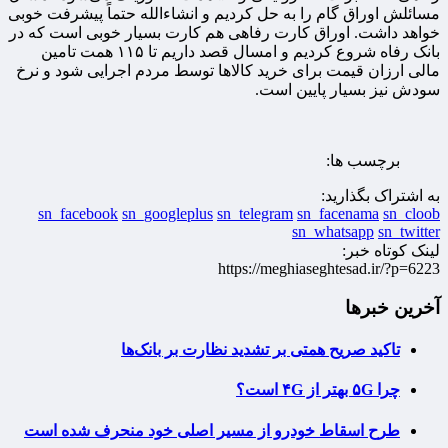
مسائلش اوراق گام را به حل کردیم و انشاءالله حتماً پیشرفت خوبی
خواهد داشت. اوراق کارت رفاهی هم کارت بسیار خوبی است که در
بانک رفاه شروع کردیم و امسال قصد داریم تا ۱۱۵ همت تامین
مالی ارزان قیمت برای خرید کالاها توسط مردم اجرایی شود و نرخ
سودش نیز بسیار پایین است.
برچسب ها:
به اشتراک بگذارید:
sn_facebook
sn_googleplus
sn_telegram
sn_facenama
sn_cloob
sn_whatsapp
sn_twitter
لینک کوتاه خبر:
https://meghiaseghtesad.ir/?p=6223
آخرین خبرها
تاکید صریح همتی بر تشدید نظارت بر بانک‌ها
چرا ۵G بهتر از ۴G است؟
طرح اسقاط خودرو از مسیر اصلی خود منحرف شده است