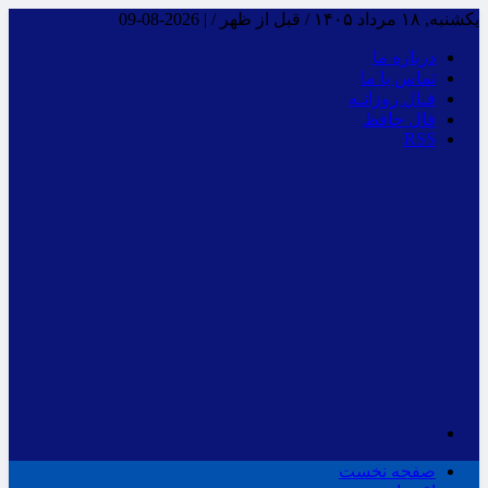
یکشنبه, ۱۸ مرداد ۱۴۰۵ / قبل از ظهر /
|
2026-08-09
درباره ما
تماس با ما
فـال روزانـه
فال حافظ
RSS
صفحه نخست