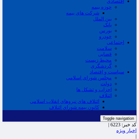
اقتصادی
حوزه بیمه
شرکت های بیمه
بین الملل
بانک
بورس
خودرو
اجتماعی
سلامت
قضایی
محیط زیست
گردشگری
سیاست و اقتصاد
مجلس شورای اسلامی
دولت
احزاب و تشکل ها
ائتلاف
ائتلاف های نیروهای انقلاب اسلامی
کانون بیمه شورای ائتلاف
Toggle navigation
کد خبر:
6223 |
اخبار ویژه
|