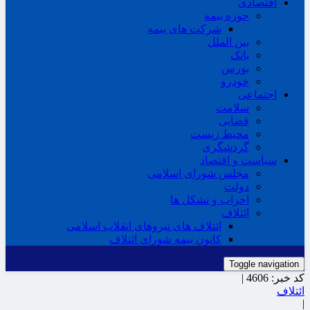
اقتصادی
حوزه بیمه
شرکت های بیمه
بین الملل
بانک
بورس
خودرو
اجتماعی
سلامت
قضایی
محیط زیست
گردشگری
سیاست و اقتصاد
مجلس شورای اسلامی
دولت
احزاب و تشکل ها
ائتلاف
ائتلاف های نیروهای انقلاب اسلامی
کانون بیمه شورای ائتلاف
Toggle navigation
کد خبر:
4606 |
ائتلاف
|