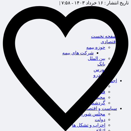
تاریخ انتشار :
۱۶ خرداد ۱۴۰۳ - ۷:۵۸ |
صفحه نخست
اقتصادی
حوزه بیمه
شرکت های بیمه
بین الملل
بانک
بورس
خودرو
اجتماعی
سلامت
قضایی
محیط زیست
گردشگری
سیاست و اقتصاد
مجلس شورای اسلامی
دولت
احزاب و تشکل ها
ائتلاف