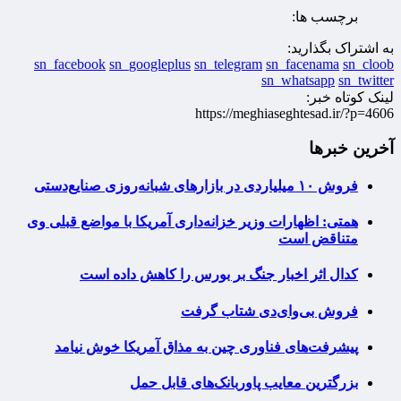
برچسب ها:
به اشتراک بگذارید:
sn_facebook
sn_googleplus
sn_telegram
sn_facenama
sn_cloob
sn_whatsapp
sn_twitter
لینک کوتاه خبر:
https://meghiaseghtesad.ir/?p=4606
آخرین خبرها
فروش ۱۰ میلیاردی در بازارهای شبانه‌روزی صنایع‌دستی
همتی: اظهارات وزیر خزانه‌داری آمریکا با مواضع قبلی وی
متناقض است
کدال اثر اخبار جنگ بر بورس را کاهش داده است
فروش بی‌وای‌دی شتاب گرفت
پیشرفت‌های فناوری چین به مذاق آمریکا خوش نیامد
بزرگترین معایب پاوربانک‌های قابل حمل