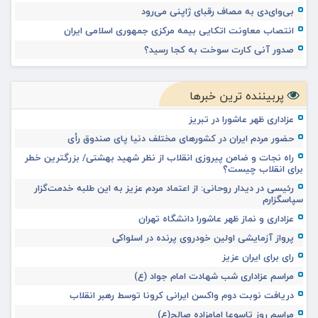
بی‌وای‌دی به مصاف رقبای ژاپنی می‌رود
انتصاب معاونت اتکایی بیمه مرکزی جمهوری اسلامی ایران
صدور آنی کارت سوخت به کجا رسید؟
پربیننده ترین خبرها
عزاداری ظهر عاشورا در تبریز
حضور مردم ایران در کشورهای مختلف دنیا پای صندوق رأی
راه نجات و ضامن پیروزی انقلاب از نظر شهید بهشتی/ بزرگترین خطر
برای انقلاب چیست؟
رئیسی در دیدار روحانی: از اعتماد مردم عزیز به این طلبه خدمت‌گزار
سپاسگزارم
عزاداری و نماز ظهر عاشورا دانشگاه تهران
پرواز آزمایشی اولین خودروی پرنده در اسلواکی
رای برای ایران عزیز
مراسم عزاداری شب شهادت امام جواد (ع)
دریافت نوبت دوم واکسن ایرانی کرونا توسط رهبر انقلاب
مراسم روز تاسوعا امامزاده صالح(ع)