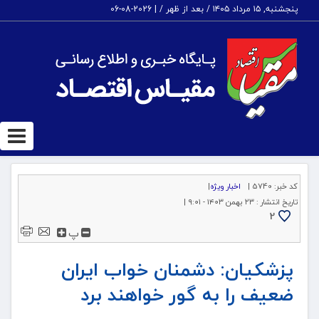
پنجشنبه, ۱۵ مرداد ۱۴۰۵ / بعد از ظهر /
|
2026-08-06
ggle
tion
کد خبر:
5740 |
اخبار ویژه
|
تاریخ انتشار :
۲۳ بهمن ۱۴۰۳ - ۹:۰۱ |
2
پ
پزشکیان: دشمنان خواب ایران
ضعیف را به گور خواهند برد