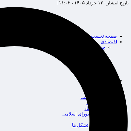
تاریخ انتشار :
۱۲ خرداد ۱۴۰۵ - ۱۱:۰۲ |
صفحه نخست
اقتصادی
حوزه بیمه
شرکت های بیمه
بین الملل
بانک
بورس
خودرو
اجتماعی
سلامت
قضایی
محیط زیست
گردشگری
سیاست و اقتصاد
مجلس شورای اسلامی
دولت
احزاب و تشکل ها
ائتلاف