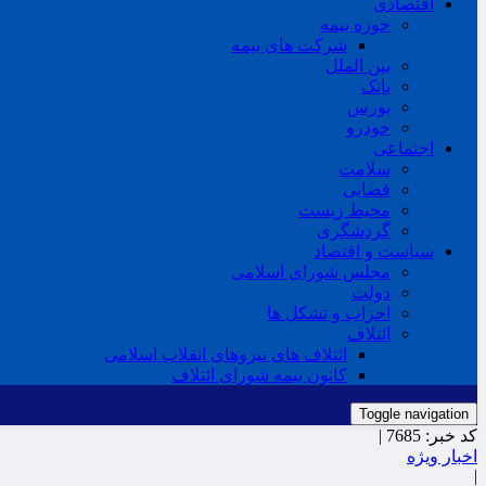
اقتصادی
حوزه بیمه
شرکت های بیمه
بین الملل
بانک
بورس
خودرو
اجتماعی
سلامت
قضایی
محیط زیست
گردشگری
سیاست و اقتصاد
مجلس شورای اسلامی
دولت
احزاب و تشکل ها
ائتلاف
ائتلاف های نیروهای انقلاب اسلامی
کانون بیمه شورای ائتلاف
Toggle navigation
کد خبر:
7685 |
اخبار ویژه
|