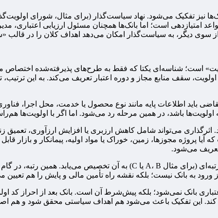
نیز تفکیک می‌شود. نهاد سیاست‌گذار (برای مثال، شورای اولویت‌گذار
واعد امتیازدهی است؛ اما بانک‌ها همچنان مسئول ارزیابی اعتباری، مدی
سوی دیگر، به سیاست‌گذار امکان می‌دهد اهداف کلان را در قالب «سهم
ت» است؛ شناسه‌ای یکتا که فقط به طرح‌های پذیرفته‌شده اختصاص می‌ی
ویت، سقف منابع مجاز و دوره اعتبار تعریف می‌کند. به این ترتیب، تخص
اضی باید اطلاعات پایه مانند نوع محصول یا خدمت، محل اجرا، فناوری م
ولویت‌ها باشد، در همین مرحله رد می‌شود. اما اگر با اولویت‌ها هم‌را
د. اثرگذاری می‌تواند شامل کاهش ارزبری یا افزایش ارزآوری، تعمیق زن
ه آیا پروژه مجوزها، زمین، خوراک یا مواد اولیه، پیمانکار و بازار قابل
عریف می‌شود.
پس از کسب حداقل امتیاز، برای طرح «کد اولویت» صادر می‌شود و رتبه‌ای (برای م
ورود به بانک نیست؛ بلکه نقشه راه تأمین مالی و پایش را هم تعیین می
باری بانک نمی‌شود؛ بلکه پیش‌شرط آن است. بانک بعد از احراز کد اولو
ی کند. این تفکیک باعث می‌شود هم اهداف سیاستی محقق شود و هم اص