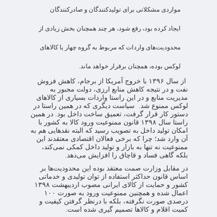
مواردی مشکلاتی برای تولیدکنندگان و صادرکنندگان
ایجاد کرده بود، رفع شود، هر چند همچنان بخش زیادی از
محدودیت‌های واردات که مربوط به گروه چهار یا کالاهای
لوکس بوده، همچنان برقرار خواهد ماند.
از سال ۱۳۹۶ با خروج آمریکا از برجام، کاهش فروش
نفت و در نتیجه کاهش منابع ارزی، دولت مجبور به
مدیریت منابع و در این راستا واردات بسیاری از کالاهای
لوکس ممنوع شد. سیاست دیگری که در همین راستا در
دستور کار قرار گرفت، تعمیق ساخت داخل بود. در همین
راستا سال ۱۳۹۸ قانون ممنوعیت ورود کالا به کشور با
امکان تولید داخل به تصویب رسید که البته نقدهایی هم به
آن وارد شد؛ چرا که برخی فعالان اقتصادی معتقدند این
ممنوعیت نه تنها به بازار و تولید داخل کمکی نمی‌کند،
بلکه گاهی فساد و قاچاق را افزایش می‌دهد.
در مقابل وزارت صمت معتقد بوده این محدودیت‌ها بر
اساس قانون حداکثر استفاده از توان تولیدی و خدماتی
کشور و حمایت از کالای ایرانی مصوب اردیبهشت ۱۳۹۸
اعمال شده و همچنین ممنوعیت ورود به صورت ۱۰۰
درصدی صورت نگرفته، بلکه با درنظر گرفتن کیفیت و
کمیت اقلام و کالاها تصمیم گیری شده است.