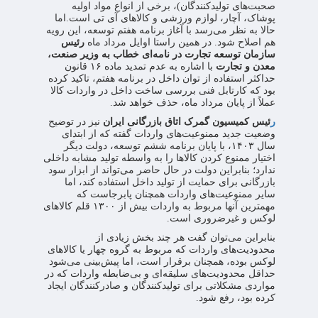
صحبت‌های تولیدکنندگان)، برخی از انواع مواد اولیه
پوشاک، آچار، لوازم ورزشی و کالاهای آی تی است.اما
حالا به نظر می‌رسد با آغاز برنامه هفتم توسعه، این رویه
هم اصلاح شود. در همین راستا اوایل مرداد ماه
رئیس
سازمان توسعه تجارت در نامه‌ای خطاب به وزیر صنعت،
معدن و تجارت
با اشاره به عدم تمدید ماده ۱۶ قانون
حداکثر استفاده از توان داخل در برنامه هفتم، تاکید کرده
بود که کارتابل فنی بررسی ساخت داخل در واردات کالا
عملاً از پایان مرداد ماه، حذف خواهد شد.
ر
ئیس کمیسیون گمرک اتاق بازرگانی ایران
نیز در توضیح
وضعیت جدید ممنوعیت‌های واردات گفته که از ابتدای
سال ۱۴۰۳، با پایان برنامه ششم توسعه، دولت دیگر
اختیار ممنوع کردن کالاها را به واسطه تولید مشابه داخلی
ندارد؛ بنابراین دولت در حال حاضر می‌تواند از ابزار سود
بازرگانی برای حمایت از تولید داخل استفاده کند، اما
سایر ممنوعیت‌های واردات همچنان پابرجاست که
مهمترین آنها مربوط به واردات بیش از ۱۳۰۰ قلم کالاهای
لوکس و غیرضروری است.
بنابراین می‌توان گفت هر چند بخش زیادی از
محدودیت‌های واردات که مربوط به گروه چهار یا کالاهای
لوکس بوده، همچنان برقرار است، اما پیش‌بینی می‌شود
حداقل محدودیت‌های سلیقه‌ای و بی‌ضابطه واردات که در
مواردی مشکلاتی برای تولیدکنندگان و صادرکنندگان ایجاد
کرده بود، رفع شود.