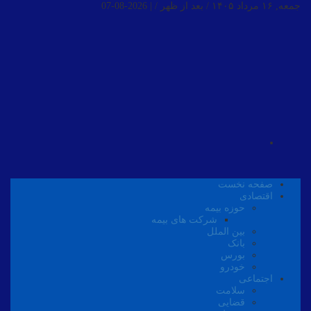
جمعه, ۱۶ مرداد ۱۴۰۵ / بعد از ظهر /
|
2026-08-07
صفحه نخست
اقتصادی
حوزه بیمه
شرکت های بیمه
بین الملل
بانک
بورس
خودرو
اجتماعی
سلامت
قضایی