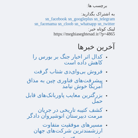
برچسب ها:
به اشتراک بگذارید:
sn_facebook
sn_googleplus
sn_telegram
sn_facenama
sn_cloob
sn_whatsapp
sn_twitter
لینک کوتاه خبر:
https://meghiaseghtesad.ir/?p=4865
آخرین خبرها
کدال اثر اخبار جنگ بر بورس را
کاهش داده است
فروش بی‌وای‌دی شتاب گرفت
پیشرفت‌های فناوری چین به مذاق
آمریکا خوش نیامد
بزرگترین معایب پاوربانک‌های قابل
حمل
کشف کتیبه تاریخی در جریان
مرمت دبیرستان انوشیروان دادگر
مسیرهای موفقیت متفاوت
ارزشمندترین شرکت‌های جهان