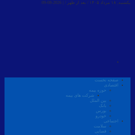
یکشنبه, ۱۸ مرداد ۱۴۰۵ / بعد از ظهر /
|
2026-08-09
صفحه نخست
اقتصادی
حوزه بیمه
شرکت های بیمه
بین الملل
بانک
بورس
خودرو
اجتماعی
سلامت
قضایی