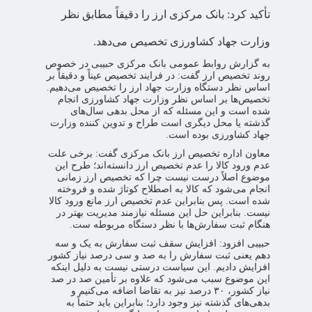
تأکید کرد: بانک مرکزی ارز را دقیقاً مطابق نظر
وزارت جهاد کشاورزی تخصیص می‌دهد.
به گزارش روابط عمومی بانک مرکزی حبیبی در خصوص
روند تخصیص ارز گفت: در فرایند تخصیص عیناً و دقیقاً بر
اساس نظر دستگاه وزارت جهاد ارز را تخصیص می‌دهیم.
تخصیص‌ها بر اساس نظر وزارت جهاد کشاورزی انجام
شده است و این مسئله که از محل بدهی سال‌های
گذشته یا محل دیگری است طراح و تدوین کننده وزارت
جهاد کشاورزی بوده است.
معاون اداره تخصیص ارز بانک مرکزی گفت: برخی علت
عدم ورود کالا را عدم تخصیص ارز دانسته‌اند؛ طرح این
موضوع اصلاً درست نیست چرا که تخصیص ارز زمانی
انجام می‌شود که کالا به اصطلاح کوتاژ شده و فروخته
شده است. پس بنابراین عدم تخصیص ارز مانع ورود کالا
نیست. بنابراین حل این مسئله نیازمند مدیریت بهتر در
هنگام ثبت سفارش‌ها با نظر دستگاه مربوطه ست.
حبیبی افزود: افزایش سقف ثبت سفارش به یک و سه
دهم یعنی ثبت سفارش را به صد و سی درصد نیاز کشور
افزایش دادیم. این سیاست درستی نیست به دلیل اینکه
این موضوع سبب می‌شود که علاوه بر تأمین صد در صد
نیاز کشور، ۳۰ درصد نیز به تقاضا اضافه می‌کنیم و
بدهی‌های گذشته نیز وجود دارد؛ بنابراین باید حتماً به