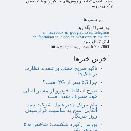
سمت تعدیل تقاضا و روش‌های جایگزین و یا تخصیص
ترکیبی برویم.
برچسب ها:
به اشتراک بگذارید:
sn_facebook
sn_googleplus
sn_telegram
sn_facenama
sn_cloob
sn_whatsapp
sn_twitter
لینک کوتاه خبر:
https://meghiaseghtesad.ir/?p=7063
آخرین خبرها
تاکید صریح همتی بر تشدید نظارت
بر بانک‌ها
چرا ۵G بهتر از ۴G است؟
طرح اسقاط خودرو از مسیر اصلی
خود منحرف شده است
پیام تبریک مدیرعامل شرکت بیمه
اتکایی امین به مناسبت فرارسیدن
روز خبرنگار
بورس رکورد شکست؛ شاخص ۵.۵
میلیونی شد