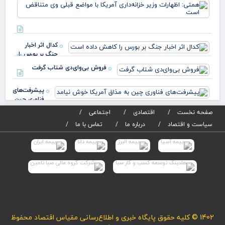
هم
شبانه‌روزی
اظه
صنایع
وزی
خزا
آمر
کدال اثر اخبار
مو
جنگ بر بورس را
کاهش داده است
فروش بی‌وای‌دی شتاب گرفت
پیشرفت‌های
فناوری چین
به مذاق
صفحه نخست
اقتصادی
اجتماعی
آمریکا خوش
سیاست و اقتصاد
درباره ما
تماس با ما
نیام
1402 © کلیه حقوق پایگاه خبری و اطلاع‌رسانی مقیاس اقتصاد محفوظ