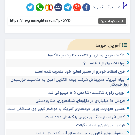
به اشتراک بگذارید:
https://meghiaseghtesad.ir/?p=5796
لینک کوتاه خبر:
آخرین خبرها
تاکید صریح همتی بر تشدید نظارت بر بانک‌ها
چرا ۵G بهتر از ۴G است؟
طرح اسقاط خودرو از مسیر اصلی خود منحرف شده است
پیام تبریک مدیرعامل شرکت بیمه اتکایی امین به مناسبت فرارسیدن
روز خبرنگار
بورس رکورد شکست؛ شاخص ۵.۵ میلیونی شد
فروش ۱۰ میلیاردی در بازارهای شبانه‌روزی صنایع‌دستی
همتی: اظهارات وزیر خزانه‌داری آمریکا با مواضع قبلی وی متناقض است
کدال اثر اخبار جنگ بر بورس را کاهش داده است
فروش بی‌وای‌دی شتاب گرفت
پیشرفت‌های فناوری چین به مذاق آمریکا خوش نیامد