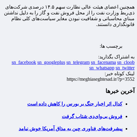
همچنین اعضای هیئت عالی نظارت سهم ۱۴.۵ درصدی شرکت‌های
ذی‌ربط وزارت نفت را از محل فروش نفت و گاز را به دلیل نداشتن
مبنای محاسباتی و شفافیت نبودن مغایر سیاست‌های کلی نظام
قانونگذاری دانستند.
برچسب ها:
به اشتراک بگذارید:
sn_facebook
sn_googleplus
sn_telegram
sn_facenama
sn_cloob
sn_whatsapp
sn_twitter
لینک کوتاه خبر:
https://meghiaseghtesad.ir/?p=3552
آخرین خبرها
کدال اثر اخبار جنگ بر بورس را کاهش داده است
فروش بی‌وای‌دی شتاب گرفت
پیشرفت‌های فناوری چین به مذاق آمریکا خوش نیامد