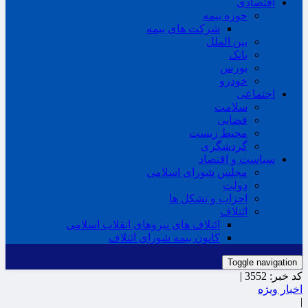
اقتصادی
حوزه بیمه
شرکت های بیمه
بین الملل
بانک
بورس
خودرو
اجتماعی
سلامت
قضایی
محیط زیست
گردشگری
سیاست و اقتصاد
مجلس شورای اسلامی
دولت
احزاب و تشکل ها
ائتلاف
ائتلاف های نیروهای انقلاب اسلامی
کانون بیمه شورای ائتلاف
Toggle navigation
کد خبر:
3552 |
اخبار ویژه
|