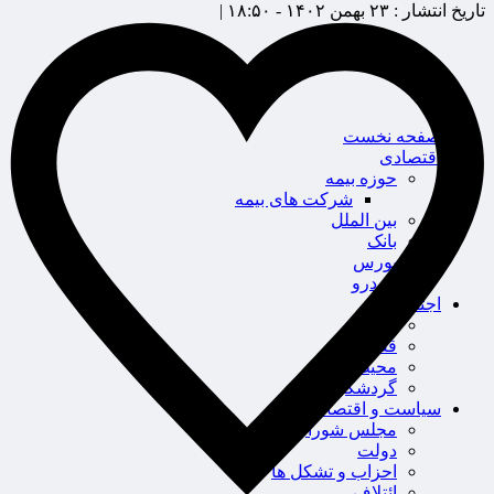
تاریخ انتشار :
۲۳ بهمن ۱۴۰۲ - ۱۸:۵۰ |
صفحه نخست
اقتصادی
حوزه بیمه
شرکت های بیمه
بین الملل
بانک
بورس
خودرو
اجتماعی
سلامت
قضایی
محیط زیست
گردشگری
سیاست و اقتصاد
مجلس شورای اسلامی
دولت
احزاب و تشکل ها
ائتلاف