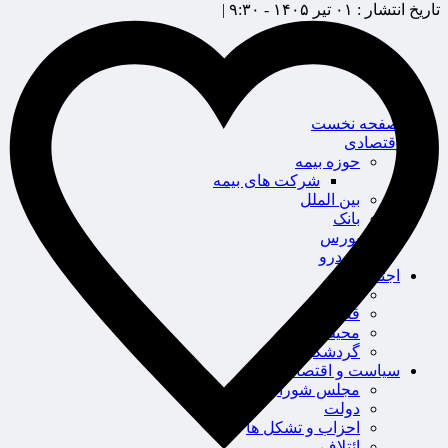
تاریخ انتشار :
۰۱ تیر ۱۴۰۵ - ۹:۳۰ |
صفحه نخست
اقتصادی
حوزه بیمه
شرکت های بیمه
بین الملل
بانک
بورس
خودرو
اجتماعی
سلامت
قضایی
محیط زیست
گردشگری
سیاست و اقتصاد
مجلس شورای اسلامی
دولت
احزاب و تشکل ها
ائتلاف