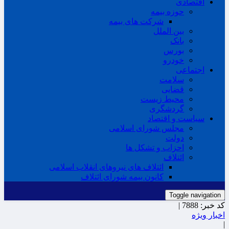
اقتصادی
حوزه بیمه
شرکت های بیمه
بین الملل
بانک
بورس
خودرو
اجتماعی
سلامت
قضایی
محیط زیست
گردشگری
سیاست و اقتصاد
مجلس شورای اسلامی
دولت
احزاب و تشکل ها
ائتلاف
ائتلاف های نیروهای انقلاب اسلامی
کانون بیمه شورای ائتلاف
Toggle navigation
کد خبر:
7888 |
اخبار ویژه
|