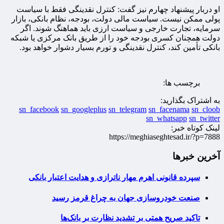
او دربار پیشنهاد چهارم نیز گفت: کنترل نقدینگی فقط با سیاست
پولی ممکن نیست. سیاست مالی دولت، بودجه، نظام بانکی، بازار
سرمایه، تجارت خارجی و سیاست ارزی باید هماهنگ شوند. اگر
دولت همچنان کسری بودجه خود را از طریق بانک مرکزی یا شبکه
بانکی تأمین کند، کنترل نقدینگی و تورم بسیار دشوار خواهد بود.
برچسب ها:
به اشتراک بگذارید:
sn_facebook
sn_googleplus
sn_telegram
sn_facenama
sn_cloob
sn_whatsapp
sn_twitter
لینک کوتاه خبر:
https://meghiaseghtesad.ir/?p=7888
آخرین خبرها
سپرده قانونی اهرم مهار ناترازی و هدایت اعتبار بانکی
صنعت خودروسازی جهان به چراغ قرمز رسید
تاکید صریح همتی بر تشدید نظارت بر بانک‌ها