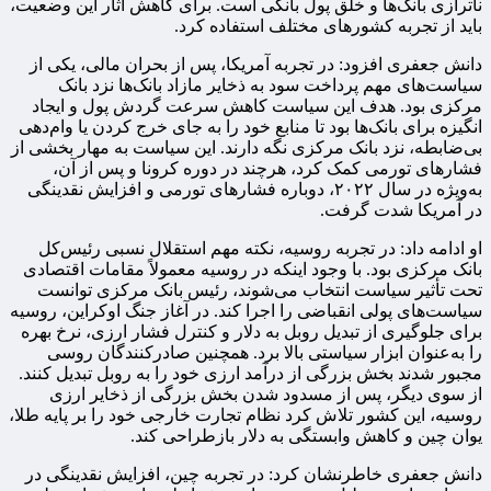
ناترازی بانک‌ها و خلق پول بانکی است. برای کاهش آثار این وضعیت،
باید از تجربه کشورهای مختلف استفاده کرد.
دانش جعفری افزود: در تجربه آمریکا، پس از بحران مالی، یکی از
سیاست‌های مهم پرداخت سود به ذخایر مازاد بانک‌ها نزد بانک
مرکزی بود. هدف این سیاست کاهش سرعت گردش پول و ایجاد
انگیزه برای بانک‌ها بود تا منابع خود را به جای خرج کردن یا وام‌دهی
بی‌ضابطه، نزد بانک مرکزی نگه دارند. این سیاست به مهار بخشی از
فشارهای تورمی کمک کرد، هرچند در دوره کرونا و پس از آن،
به‌ویژه در سال ۲۰۲۲، دوباره فشارهای تورمی و افزایش نقدینگی
در آمریکا شدت گرفت.
او ادامه داد: در تجربه روسیه، نکته مهم استقلال نسبی رئیس‌کل
بانک مرکزی بود. با وجود اینکه در روسیه معمولاً مقامات اقتصادی
تحت تأثیر سیاست انتخاب می‌شوند، رئیس بانک مرکزی توانست
سیاست‌های پولی انقباضی را اجرا کند. در آغاز جنگ اوکراین، روسیه
برای جلوگیری از تبدیل روبل به دلار و کنترل فشار ارزی، نرخ بهره
را به‌عنوان ابزار سیاستی بالا برد. همچنین صادرکنندگان روسی
مجبور شدند بخش بزرگی از درآمد ارزی خود را به روبل تبدیل کنند.
از سوی دیگر، پس از مسدود شدن بخش بزرگی از ذخایر ارزی
روسیه، این کشور تلاش کرد نظام تجارت خارجی خود را بر پایه طلا،
یوان چین و کاهش وابستگی به دلار بازطراحی کند.
دانش جعفری خاطرنشان کرد: در تجربه چین، افزایش نقدینگی در