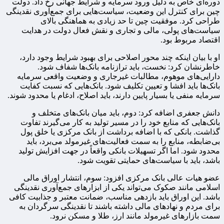
دوره‌ای خاص به دلیل ورود سرمایه و شرایط جهانی رخ داد. دولت
چین برای کنترل این وضعیت، سیاست‌هایی برای جمع‌آوری نقدینگی
طراحی کرد. موفقیت چین تا حد زیادی به هماهنگی بالای
سیاست‌های پولی، مالی و تجاری و نقش فعال دولت در هدایت
اقتصاد مربوط بود.
او با بیان اینکه چند محور اصلاحی برای بهبود شرایط وجود دارد،
خاطرنشان کرد: نخست، باید ترازنامه بانک‌ها شفاف شود.
دارایی‌های موهوم، مطالبات غیرجاری و وضعیت واقعی سرمایه
بانک‌ها باید افشا و تعیین تکلیف شود. بانک‌هایی که نسبت کفایت
سرمایه منفی یا بسیار پایین دارند، باید اصلاح، ادغام یا محدود شوند.
دانش جعفری اضافه کرد: دوم، باید میان بانک‌های متخلف و
بانک‌هایی که منابع خود را در مسیر تولید به کار می‌گیرند تفاوت
گذاشت. بانکی که با اضافه‌ برداشت از بانک مرکزی یا خلق پول
بی‌ضابطه، منابع را به سمت فعالیت‌های غیرمولد می‌برد، باید
محدود شود. اما اگر تسهیلات بانکی واقعاً در جهت افزایش تولید
باشد، باید با سیاست‌های حمایتی تقویت شود.
عضو هیات عالی بانک مرکزی افزود: سوم، انتشار اوراق مالی
اسلامی مانند صکوک می‌تواند یکی از ابزارهای جمع‌آوری نقدینگی
باشد. این اوراق باید بازدهی مناسب، ضمانت معتبر و جذابیت کافی
برای مردم و نهادهای مالی داشته باشند تا نقدینگی سرگردان به
سمت بازارهای غیرمولد مانند ارز، طلا و مسکن نرود.