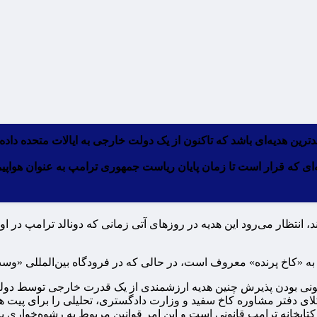
ترین هدیه‌ای باشد که تاکنون از یک دولت خارجی به ایالات متحده د
ه سلطنتی قطر است – هدیه‌ای که قرار است تا زمان پایان ریاست جمهوری ترامپ به ع
ند، انتظار می‌رود این هدیه در روزهای آتی زمانی که دونالد ترامپ 
 به «کاخ پرنده» معروف است، در حالی که در فرودگاه بین‌المللی «وست 
قانونی بودن پذیرش چنین هدیه ارزشمندی از یک قدرت خارجی توسط دولت
وکلای دفتر مشاوره کاخ سفید و وزارت دادگستری، تحلیلی را برای پیت ه
کتابخانه ترامپ قانونی است و این امر قوانین مربوط به رشوه‌خواری ی