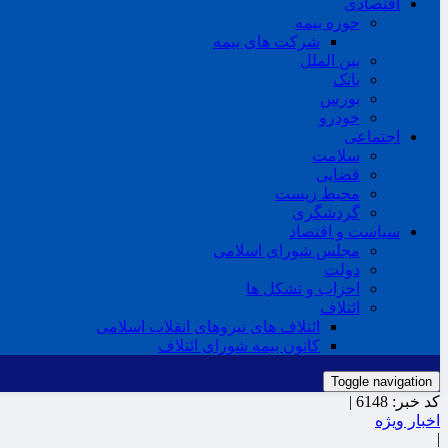
اقتصادی
حوزه بیمه
شرکت های بیمه
بین الملل
بانک
بورس
خودرو
اجتماعی
سلامت
قضایی
محیط زیست
گردشگری
سیاست و اقتصاد
مجلس شورای اسلامی
دولت
احزاب و تشکل ها
ائتلاف
ائتلاف های نیروهای انقلاب اسلامی
کانون بیمه شورای ائتلاف
Toggle navigation
کد خبر:
6148 |
اخبار ویژه
|