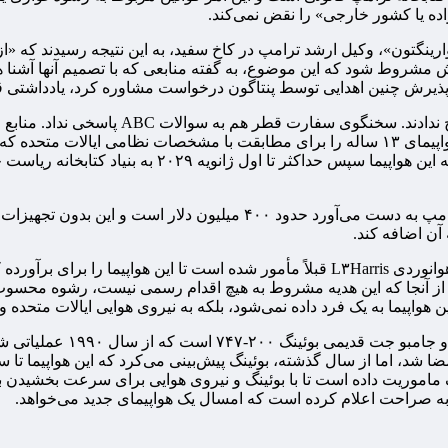
اده یا کشور خارجی» را نقض نمی‌کند.
وارینگتون»، وکیل ارشد ترامپ در کاخ سفید، به این نتیجه رسیدند که «از
مشروط شود که این موضوع، به گفته منابعی که با تصمیم آنها آشنا ه
 پذیرش چنین اهدایی توسط پنتاگون درخواست مشاوره کرد، یادداشتی قا
کاخ سفید و وزارت دادگستری بلافاصله به درخوا
نیروی هوایی ایالات متحده منتقل خواهد شد و این نیروی هوایی، این هواپیمای ۱۳ ساله را برای م
استفاده می‌شود، مورد نیاز است، اصلاح خواهد کرد. این 
به گفته کارشناسان صنعت هوانوردی، ارزش تخمینی هواپیمایی که ترامپ به 
آن اضافه کند.
همانطور که وال استریت ژورنال برای اولین بار گزارش داد، شرکت هوانوردی L۳Harris قبلا
ه از آنجا که این هدیه مشروط به هیچ اقدام رسمی نیست، رشوه محسوب 
واپیما به یک فرد داده نمی‌شود، بلکه به نیروی هوایی ایالات متحده و 
هواپیمای اصلی مورد استفاده 
 ماموریت داده است تا با بوئینگ و نیروی هوایی برای سرعت بخشیدن به ا