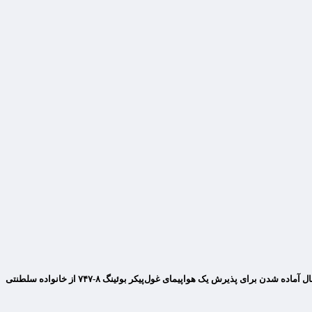
منابع خبری به ای‌بی‌سی نیوز گفتند در موردی که ممکن است ارزشمندترین هدیه‌ای باشد که تاکنون از یک دولت خارجی به ایالات متحده داده شده است، دولت ترامپ در حال آماده شدن برای پذیرش یک هواپیمای غول‌پیکر بوئینگ ۸-۷۴۷ از خانواده سلطنتی