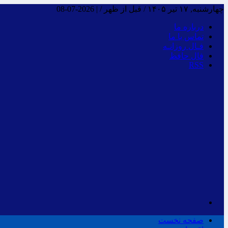
چهارشنبه, ۱۷ تیر ۱۴۰۵ / قبل از ظهر /
|
2026-07-08
درباره ما
تماس با ما
فـال روزانـه
فال حافظ
RSS
صفحه نخست