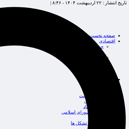
تاریخ انتشار :
۲۲ اردیبهشت ۱۴۰۴ - ۸:۴۶ |
صفحه نخست
اقتصادی
حوزه بیمه
شرکت های بیمه
بین الملل
بانک
بورس
خودرو
اجتماعی
سلامت
قضایی
محیط زیست
گردشگری
سیاست و اقتصاد
مجلس شورای اسلامی
دولت
احزاب و تشکل ها
ائتلاف