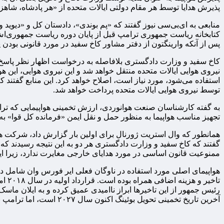
پذیرش هدایا توسط هر مقام دولتی ایالات متحده از «هر پادشاه، شاهز
منابعی به ای‌بی‌سی نیوز گفتند که «پم بوندی»، دادستان کل و «دیوید 
کتابخانه ریاست جمهوری ترامپ قبل از پایان دوره ریاست جمهوری‌اش 
پس از آنکه وارینگتون از دفتر مشاور کاخ سفید در مورد قانونی بودن
توسط نیروی هوایی ایالات متحده پرداخت خواهد شد.
تجهیز مناسب هواپیما به منظور حمل و نقل ایمن «فرمانده کل قوا» به 
گفتند که کاخ سفید و وزارت دادگستری هر دو به این نتیجه رسیدند ک
ممنوعیت قانون اساسی در مورد هدایای خارجی مغایرت ندارد، زیرا این ه
رئیس جمهور از این تاخیرها ابراز ناامیدی عمیق کرده و به ایلان ماسک
آخرین تاریخ تخمینی تحویل بوئینگ اکنون سال ۲۰۲۷ است، اما ترامپ به صراحت اعلام کرده است که امسال یک هواپیمای جدید می‌خواهد.