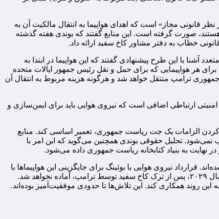
 نظر قانونی مجاز» است که اهدای هواپیما به انتقال مالکیت آن به
ستند، صورت گرفته است. این منابع گفتند که بوندی هفته گذشته
نونی خطاب به دفتر مشاور کاخ سفید ارائه داد.
ست اظهار نظر پاسخ ندادند. سخنگوی سفارت قطر هم به سوالات ABC پاسخی نداد. منابع متعدد آشنا با این طرح پیشنهادی گفتند که این هواپیما در ابتدا به
طابقت با مشخصات نظامی ایالات متحده که برای هر هواپیمایی که برای حمل و نقل رئیس جمهور ایالات متحده
منابع گفتند که این هواپیما سپس حداکثر تا اول ژانویه ۲۰۲۹ به بنیاد کتابخانه ریاست جمهوری ترامپ منتقل خواهد شد و هرگونه هزینه مربوط به انتقال آن
دست می‌آورد حدود ۴۰۰ میلیون دلار است و این بدون تجهیزات امنیتی ارتباطی اضافی است که نیروی هوایی باید برای ایمن‌سازی و
ً مأمور شده است تا این هواپیما را برای برآورده کردن الزامات یک جت ریاست جمهوری، تعمیر اساسی کند. منابع
نمی‌شود. تحلیل حقوقی بوندی همچنین می‌گوید که این امر با
در نهایت به بنیاد کتابخانه ریاست جمهوری داده می‌شود.
در ناوگان فعلی ایر فورس وان شامل دو جامبو جت قدیمی بوئینگ ۲۰۰-۷۴۷ است که از سال ۱۹۹۰ عملیاتی شده‌اند. قرارداد نیروی هوایی با بوئینگ برای جایگزینی این هواپیماها با
تاخیر و هزینه اضافی همراه بوده است. قرارداد اولیه در سال ۲۰۱۸ امضا شد، اما از سال گذشته، بوئینگ پیش‌بینی می‌کرد که این هواپیما تا سال ۲۰۲۹، پس از ترک کاخ سفید توسط ترامپ، آماده نخواهد شد.
ین روند همکاری کند. این تلاش‌ها تا حدودی موفقیت‌آمیز بوده‌اند.