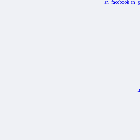
sn_facebook
sn_g