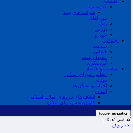
اقتصادی
حوزه بیمه
شرکت های بیمه
بین الملل
بانک
بورس
خودرو
اجتماعی
سلامت
قضایی
محیط زیست
گردشگری
سیاست و اقتصاد
مجلس شورای اسلامی
دولت
احزاب و تشکل ها
ائتلاف
ائتلاف های نیروهای انقلاب اسلامی
کانون بیمه شورای ائتلاف
Toggle navigation
کد خبر:
4557 |
اخبار ویژه
|