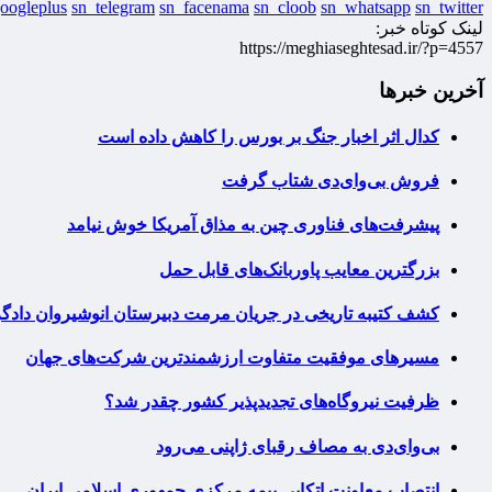
oogleplus
sn_telegram
sn_facenama
sn_cloob
sn_whatsapp
sn_twitter
لینک کوتاه خبر:
https://meghiaseghtesad.ir/?p=4557
آخرین خبرها
کدال اثر اخبار جنگ بر بورس را کاهش داده است
فروش بی‌وای‌دی شتاب گرفت
پیشرفت‌های فناوری چین به مذاق آمریکا خوش نیامد
بزرگترین معایب پاوربانک‌های قابل حمل
کشف کتیبه تاریخی در جریان مرمت دبیرستان انوشیروان دادگر
مسیرهای موفقیت متفاوت ارزشمندترین شرکت‌های جهان
ظرفیت نیروگاه‌های تجدیدپذیر کشور چقدر شد؟
بی‌وای‌دی به مصاف رقبای ژاپنی می‌رود
انتصاب معاونت اتکایی بیمه مرکزی جمهوری اسلامی ایران