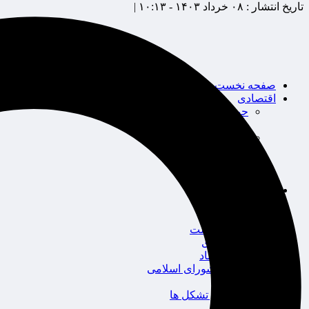
تاریخ انتشار :
۰۸ خرداد ۱۴۰۳ - ۱۰:۱۳ |
صفحه نخست
اقتصادی
حوزه بیمه
شرکت های بیمه
بین الملل
بانک
بورس
خودرو
اجتماعی
سلامت
قضایی
محیط زیست
گردشگری
سیاست و اقتصاد
مجلس شورای اسلامی
دولت
احزاب و تشکل ها
ائتلاف