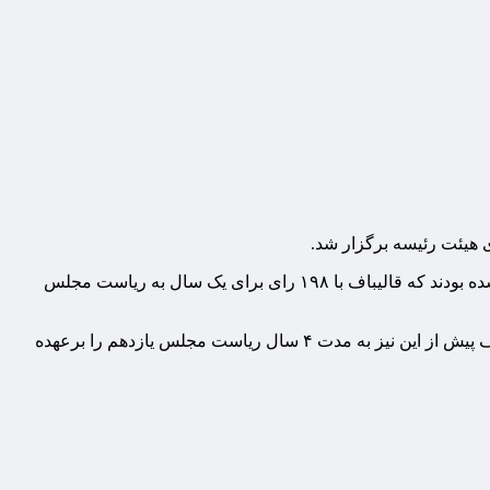
برای کرسی ریاست مجلس، آقایان محمدباقر قالیباف و منوچهر متکی از حوزه انتخابیه تهران و مجتبی ذوالنوری از حوزه انتخابیه قم نامزد شده بودند که قالیباف با ۱۹۸ رای برای یک سال به ریاست مجلس
مجتبی ذوالنور ۶۰ و منوچهر متکی ۵ رای آورد و تعداد آرای باطله نیز ۲۴ رای بود.۲۸۷ نفر از نمایندگان در جلسه رای‌گیری حاضر بودند.قالیباف پیش از این نیز به مدت ۴ سال ریاست مجلس یازدهم را برعهده