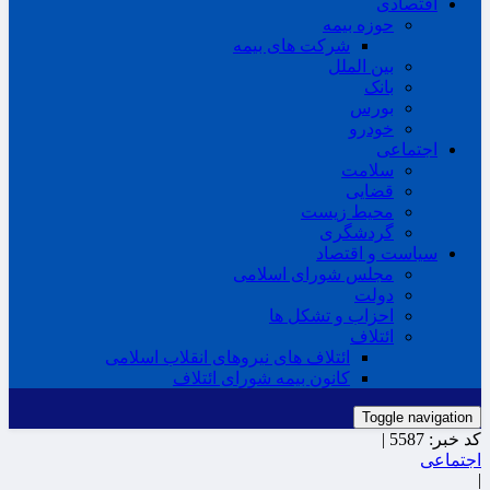
اقتصادی
حوزه بیمه
شرکت های بیمه
بین الملل
بانک
بورس
خودرو
اجتماعی
سلامت
قضایی
محیط زیست
گردشگری
سیاست و اقتصاد
مجلس شورای اسلامی
دولت
احزاب و تشکل ها
ائتلاف
ائتلاف های نیروهای انقلاب اسلامی
کانون بیمه شورای ائتلاف
Toggle navigation
کد خبر:
5587 |
اجتماعی
|