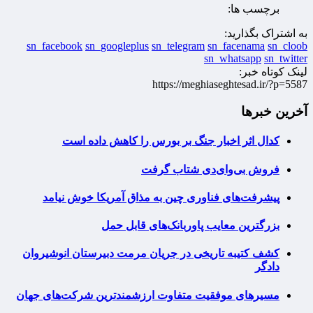
برچسب ها:
به اشتراک بگذارید:
sn_facebook
sn_googleplus
sn_telegram
sn_facenama
sn_cloob
sn_whatsapp
sn_twitter
لینک کوتاه خبر:
https://meghiaseghtesad.ir/?p=5587
آخرین خبرها
کدال اثر اخبار جنگ بر بورس را کاهش داده است
فروش بی‌وای‌دی شتاب گرفت
پیشرفت‌های فناوری چین به مذاق آمریکا خوش نیامد
بزرگترین معایب پاوربانک‌های قابل حمل
کشف کتیبه تاریخی در جریان مرمت دبیرستان انوشیروان
دادگر
مسیرهای موفقیت متفاوت ارزشمندترین شرکت‌های جهان