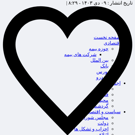
تاریخ انتشار :
۰۹ دی ۱۴۰۳ - ۸:۲۹ |
صفحه نخست
اقتصادی
حوزه بیمه
شرکت های بیمه
بین الملل
بانک
بورس
خودرو
اجتماعی
سلامت
قضایی
محیط زیست
گردشگری
سیاست و اقتصاد
مجلس شورای اسلامی
دولت
احزاب و تشکل ها
ائتلاف