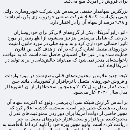
برای فروش در آمریکا منع می‌کند.
بزرگترین سهامدار حقیقی مرسدس بنز، شرکت خودروسازی دولتی
چینی بایک است که قبلا شرکت صنعتی خودروسازی پکن نام داشت
و ۹.۹۸ درصد از سهام آن را در اختیار دارد.
«اتو درایو آمریکا»، یکی از گروه‌های لابی‌گر برای خودروسازان
خارجی که شامل مرسدس بنز نیز می‌شود، از اظهارنظر در مورد
تاثیر احتمالی خودداری کرد و به بیانیه قبلی در مورد قانون امنیت
خودروهای متصل اشاره کرد که در آن از هدف کلی این قانون
حمایت شده و در عین حال اطمینان حاصل شده است که به عواقب
ناخواسته‌ای منجر نمی‌شود که می‌تواند چالش‌هایی را برای تولید در
آمریکا ایجاد کند.
لایحه جدید علاوه بر محدودیت‌های قبلی وضع شده در مورد واردات
و فروش خودروهای متصل با نرم‌افزار از کشورهایی مانند چین
است که از مدل سال ۲۰۲۷ و همچنین سخت‌افزار از آن کشورها از
مدل سال ۲۰۳۰ آغاز می‌شود.
بر اساس گزارش شبکه سی ان بی‌سی، ولوو که اکثریت سهام آن
متعلق به هلدینگ جیلی چین است، سه‌شنبه گذشته اعلام کرد که
مجوز خاصی از دولت آمریکا برای دور زدن ممنوعیت‌های فدرال
محدودکننده نرم‌افزار و سخت‌افزار خودروهای متصل به چین
دریافت کرده است. ولوو مجوز ویژه خود را تایید کرد اما بلافاصله به
سوالات مربوط به سایر لوایح و تاثیر احتمالی آنها بر شرکت پاسخ