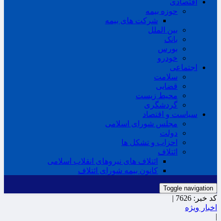
اقتصادی
حوزه بیمه
شرکت های بیمه
بین الملل
بانک
بورس
خودرو
اجتماعی
سلامت
قضایی
محیط زیست
گردشگری
سیاست و اقتصاد
مجلس شورای اسلامی
دولت
احزاب و تشکل ها
ائتلاف
ائتلاف های نیروهای انقلاب اسلامی
کانون بیمه شورای ائتلاف
Toggle navigation
کد خبر:
7626 |
اخبار ویژه
|