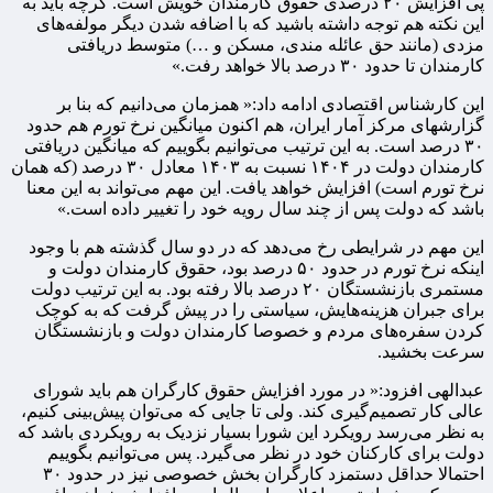
پی افزایش ۲۰ درصدی حقوق کارمندان خویش است. گرچه باید به
این نکته هم توجه داشته باشید که با اضافه شدن دیگر مولفه‌های
مزدی (مانند حق عائله مندی، مسکن و …) متوسط دریافتی
کارمندان تا حدود ۳۰ درصد بالا خواهد رفت.»
این کارشناس اقتصادی ادامه داد:« همزمان می‌دانیم که بنا بر
گزارشهای مرکز آمار ایران، هم اکنون میانگین نرخ تورم هم حدود
۳۰ درصد است. به این ترتیب می‌توانیم بگوییم که میانگین دریافتی
کارمندان دولت در ۱۴۰۴ نسبت به ۱۴۰۳ معادل ۳۰ درصد (که همان
نرخ تورم است) افزایش خواهد یافت. این مهم می‌تواند به این معنا
باشد که دولت پس از چند سال رویه خود را تغییر داده است.»
این مهم در شرایطی رخ می‌دهد که در دو سال گذشته هم با وجود
اینکه نرخ تورم در حدود ۵۰ درصد بود، حقوق کارمندان دولت و
مستمری بازنشستگان ۲۰ درصد بالا رفته بود. به این ترتیب دولت
برای جبران هزینه‌هایش، سیاستی را در پیش گرفت که به کوچک
کردن سفره‌های مردم و خصوصا کارمندان دولت و بازنشستگان
سرعت بخشید.
عبدالهی افزود:« در مورد افزایش حقوق کارگران هم باید شورای
عالی کار تصمیم‌گیری کند. ولی تا جایی که می‌توان پیش‌بینی کنیم،
به نظر می‌رسد رویکرد این شورا بسیار نزدیک به رویکردی باشد که
دولت برای کارکنان خود در نظر می‌گیرد. پس می‌توانیم بگوییم
احتمالا حداقل دستمزد کارگران بخش خصوصی نیز در حدود ۳۰