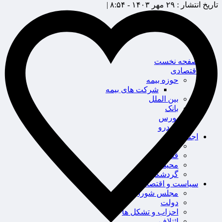
تاریخ انتشار :
۲۹ مهر ۱۴۰۳ - ۸:۵۴ |
صفحه نخست
اقتصادی
حوزه بیمه
شرکت های بیمه
بین الملل
بانک
بورس
خودرو
اجتماعی
سلامت
قضایی
محیط زیست
گردشگری
سیاست و اقتصاد
مجلس شورای اسلامی
دولت
احزاب و تشکل ها
ائتلاف