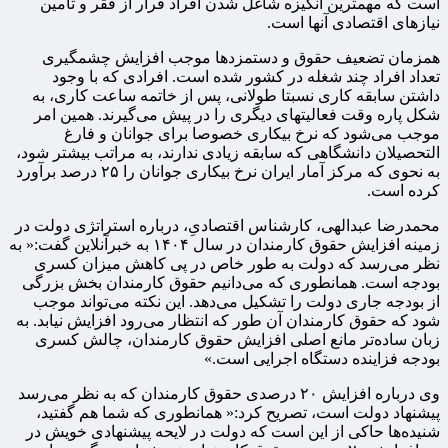
است که مهمترین انگیزه شاغل شدن افراد فرار از فقر و تامین
نیازهای اقتصادی‌ آنها است.
همزمان تضعیف حقوق و دستمزدها موجب افزایش چشمگیری
تعداد افراد چند شغله در کشور شده است. افرادی که با وجود
داشتن سابقه کاری نسبتا طولانی، پس از خاتمه ساعت کاری، به
شکل پاره وقت فعالیتهای دیگری را در پیش می‌گیرند. همین امر
موجب می‌شود که نرخ بیکاری خصوصا برای جوانان و فارغ
التحصیلان دانشگاهی که سابقه زیادی ندارند، به مراتب بیشتر شود،
به نحوی که مرکز آمار ایران نرخ بیکاری جوانان را ۲۵ درصد برآورد
کرده است.
محمدرضا عبدالهی، کارشناس اقتصادیِ، درباره استراتژی دولت در
زمینه افزایش حقوق کارمندان در سال ۱۴۰۴ به خبرآنلاین گفت:« به
نظر می‌رسد که دولت به طور خاص در پی کاهش میزان کسری
بودجه است. همانطوری که می‌دانیم حقوق کارمندان بخش بزرگی
از بودجه جاری دولت را تشکیل می‌دهد. این نکته می‌تواند موجب
شود که حقوق کارمندان آن طور که انتظار می‌رود افزایش نیابد. به
زبان ساده‌تر مانع اصلی افزایش حقوق کارمندان، چالش کسری
بودجه فزاینده دستگاه اجرایی است.»
وی درباره افزایش ۲۰ درصدی حقوق کارمندان که به نظر می‌رسد
پیشنهاد دولت است، تصریح کرد:« همانطوری که شما هم گفتید،
شنیده‌ها حاکی از این است که دولت در لایحه پیشنهادی خویش در