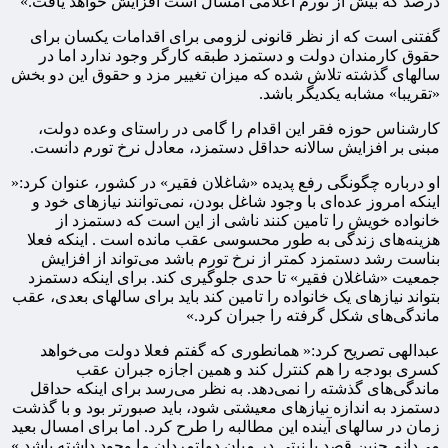
درصد که بیش از تورم اعلامی امسال است افزایش خواهد یافت.»
گفتنی است که از نظر قانونی لزومی برای اقدامات یکسان برای
حقوق کارمندان دولت و دستمزد طبقه کارگر وجود ندارد اما در
سالهای گذشته تلاش شده که میزان تغییر مزد و حقوق این دو بخش
«تقریبا» مشابه یکدیگر باشد.
کارشناس حوزه فقر این اقدام را گامی در راستای وعده دولت،
مبنی بر افزایش سالانه حداقل دستمزد، معادل نرخ تورم دانست.
او درباره چگونگی رفع پدیده «شاغلان فقیر» در کشور، عنوان کرد:«
اینکه امروز عده‌ای با وجود شاغل بودن، نمی‌توانند نیازهای خود و
خانواده خویش را تامین کنند ناشی از این است که دستمزد از
هزینه‌های زندگی به طور محسوسی عقب مانده است . اینکه فعلا
بناست رشد دستمزد کمتر از نرخ تورم باشد می‌تواند از افزایش
جمعیت «شاغلان فقیر» تا حدی جلوگیری کند. برای اینکه دستمزد
بتواند نیازهای یک خانواده را تامین کند باید برای سالهای بعدی، عقب
ماندگی‌های شکل گرفته را جبران کرد.»
عبدالهی تصریح کرد:«‌ همانطوری که گفتم فعلا دولت می‌خواهد
کسری بودجه را هم کنترل کند و همین اجازه جبران عقب
ماندگی‌های گذشته را نمی‌دهد. به نظر می‌رسد برای اینکه حداقل
دستمزد به اندازه نیازهای معیشتی شود، باید صبورتر بود و با گذشت
زمان در سالهای آینده این مطالبه را طرح کرد. اما برای امسال بعید
می‌دانم چنین قصد یا نیتی در میان دولتمردان ما وجود داشته باشد.»