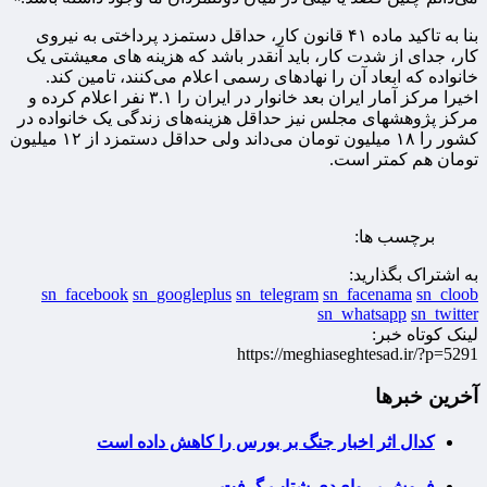
بنا به تاکید ماده ۴۱ قانون کار، حداقل دستمزد پرداختی به نیروی
کار، جدای از شدت کار، باید آنقدر باشد که هزینه های معیشتی یک
خانواده که ابعاد آن را نهادهای رسمی اعلام می‌کنند، تامین کند.
اخیرا مرکز آمار ایران بعد خانوار در ایران را ۳.۱ نفر اعلام کرده و
مرکز پژوهشهای مجلس نیز حداقل هزینه‌های زندگی یک خانواده در
کشور را ۱۸ میلیون تومان می‌داند ولی حداقل دستمزد از ۱۲ میلیون
تومان هم کمتر است.
برچسب ها:
به اشتراک بگذارید:
sn_facebook
sn_googleplus
sn_telegram
sn_facenama
sn_cloob
sn_whatsapp
sn_twitter
لینک کوتاه خبر:
https://meghiaseghtesad.ir/?p=5291
آخرین خبرها
کدال اثر اخبار جنگ بر بورس را کاهش داده است
فروش بی‌وای‌دی شتاب گرفت