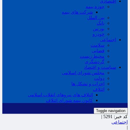
اقتصادی
حوزه بیمه
شرکت های بیمه
بین الملل
بانک
بورس
خودرو
اجتماعی
سلامت
قضایی
محیط زیست
گردشگری
سیاست و اقتصاد
مجلس شورای اسلامی
دولت
احزاب و تشکل ها
ائتلاف
ائتلاف های نیروهای انقلاب اسلامی
کانون بیمه شورای ائتلاف
Toggle navigation
کد خبر:
5291 |
اجتماعی
|