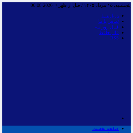
پنجشنبه, ۱۵ مرداد ۱۴۰۵ / قبل از ظهر /
|
2026-08-06
درباره ما
تماس با ما
فـال روزانـه
فال حافظ
RSS
صفحه نخست