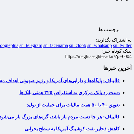
برچسب ها:
به اشتراک بگذارید:
oogleplus
sn_telegram
sn_facenama
sn_cloob
sn_whatsapp
sn_twitter
لینک کوتاه خبر:
https://meghiaseghtesad.ir/?p=6004
آخرین خبرها
قالیباف: پایگاه‌ها و دارایی‌های آمریکا و رژیم صهیونی اهداف 
دست رد بانک مرکزی به استقراض ۳۲۵ همتی بانک‌ها
تعویق ۴۰ تا ۵۰ همت مالیات برای حمایت از تولید
قالیباف: هر جا دست مردم باز باشد، گره‌های بزرگ باز می‌شود
کاهش ذخایر نفت کوشینگ آمریکا به سطح بحرانی