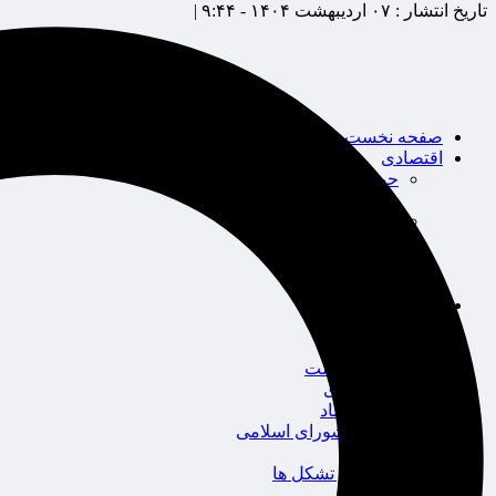
تاریخ انتشار :
۰۷ اردیبهشت ۱۴۰۴ - ۹:۴۴ |
صفحه نخست
اقتصادی
حوزه بیمه
شرکت های بیمه
بین الملل
بانک
بورس
خودرو
اجتماعی
سلامت
قضایی
محیط زیست
گردشگری
سیاست و اقتصاد
مجلس شورای اسلامی
دولت
احزاب و تشکل ها
ائتلاف