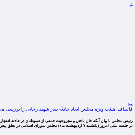
4
پ
قالیباف: هیئت ویژه مجلس ابعاد حادثه بندر شهید رجایی را بررسی می
رئیس مجلس با بیان آنکه جان باختن و مجروحیت جمعی از هموطنان در حادثه انفجار د
در جلسه علنی امروز (یکشنبه ۷ اردیبهشت ماه) مجلس شورای اسلامی در نطق پیش […]