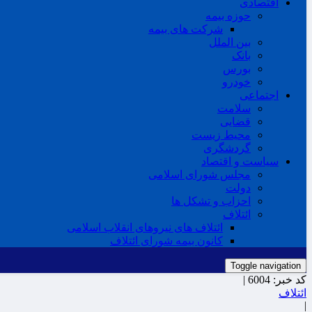
اقتصادی
حوزه بیمه
شرکت های بیمه
بین الملل
بانک
بورس
خودرو
اجتماعی
سلامت
قضایی
محیط زیست
گردشگری
سیاست و اقتصاد
مجلس شورای اسلامی
دولت
احزاب و تشکل ها
ائتلاف
ائتلاف های نیروهای انقلاب اسلامی
کانون بیمه شورای ائتلاف
Toggle navigation
کد خبر:
6004 |
ائتلاف
|