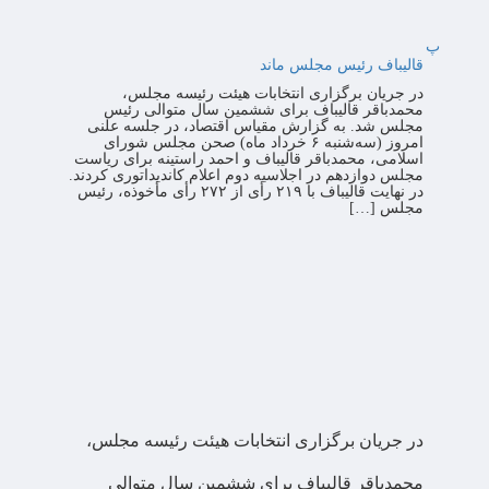
پ
قالیباف رئیس مجلس ماند
در جریان برگزاری انتخابات هیئت رئیسه مجلس،
محمدباقر قالیباف برای ششمین سال متوالی رئیس
مجلس شد. به گزارش مقیاس اقتصاد، در جلسه علنی
امروز (سه‌شنبه ۶ خرداد ماه) صحن مجلس شورای
اسلامی، محمدباقر قالیباف و احمد راستینه برای ریاست
مجلس دوازدهم در اجلاسیه دوم اعلام کاندیداتوری کردند.
در نهایت قالیباف با ۲۱۹ رأی از ۲۷۲ رأی مأخوذه، رئیس
مجلس […]
در جریان برگزاری انتخابات هیئت رئیسه مجلس،
محمدباقر قالیباف برای ششمین سال متوالی