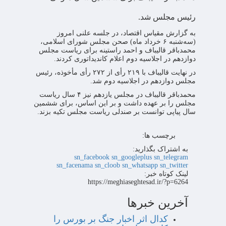
رئیس مجلس شد.
به گزارش مقیاس اقتصاد، در جلسه علنی امروز
(سه‌شنبه ۶ خرداد ماه) صحن مجلس شورای اسلامی،
محمدباقر قالیباف و احمد راستینه برای ریاست مجلس
دوازدهم در اجلاسیه دوم اعلام کاندیداتوری کردند.
در نهایت قالیباف با ۲۱۹ رأی از ۲۷۲ رأی مأخوذه، رئیس
مجلس دوازدهم در اجلاسیه دوم شد.
محمدباقر قالیباف در مجلس یازدهم نیز ۴ سال ریاست
مجلس را بر عهده داشت و بر این اساس، برای ششمین
سال پیاپی توانست بر صندلی ریاست مجلس تکیه بزند.
برچسب ها:
به اشتراک بگذارید:
sn_facebook
sn_googleplus
sn_telegram
sn_facenama
sn_cloob
sn_whatsapp
sn_twitter
لینک کوتاه خبر:
https://meghiaseghtesad.ir/?p=6264
آخرین خبرها
کدال اثر اخبار جنگ بر بورس را