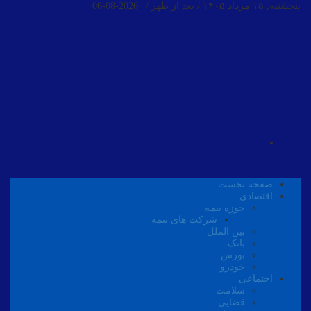
پنجشنبه, ۱۵ مرداد ۱۴۰۵ / بعد از ظهر /
|
2026-08-06
صفحه نخست
اقتصادی
حوزه بیمه
شرکت های بیمه
بین الملل
بانک
بورس
خودرو
اجتماعی
سلامت
قضایی